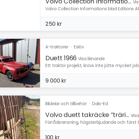
Volvo Collection Informatio...
Vis
Volvo Collection Informations blad Editions Atl
250 kr
A-traktorer
·
Eslöv
Duett 1966
Visa liknande
Ett traktor projekt, krävs inte jätte mycket job
9 000 kr
Bildelar och tillbehör
·
Dals-Ed
Volvo duett takräcke ”träri...
Visa
Förrådsrensning, högsterbjudande och först til
100 kr