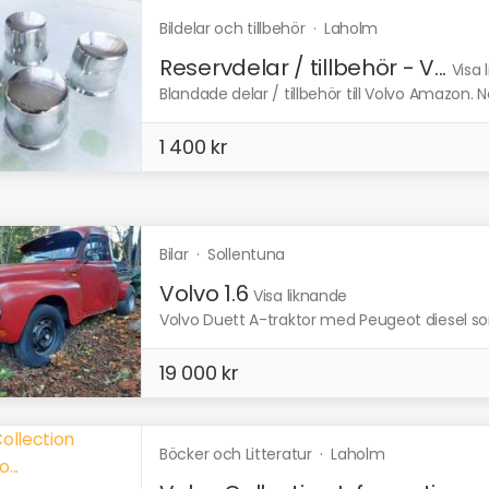
Bildelar och tillbehör
·
Laholm
Reservdelar / tillbehör - V...
Visa 
Blandade delar / tillbehör till Volvo Amazon. 
1 400 kr
Bilar
·
Sollentuna
Volvo 1.6
Visa liknande
Volvo Duett A-traktor med Peugeot diesel so
19 000 kr
Böcker och Litteratur
·
Laholm