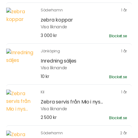
Söderhamn
1 år
zebra koppar
Visa liknande
3 000 kr
Blocket.se
Jönköping
1 år
Inredning säljes
Visa liknande
10 kr
Blocket.se
Kil
1 år
Zebra servis från Mio i nys...
Visa liknande
2 500 kr
Blocket.se
Söderhamn
2 år