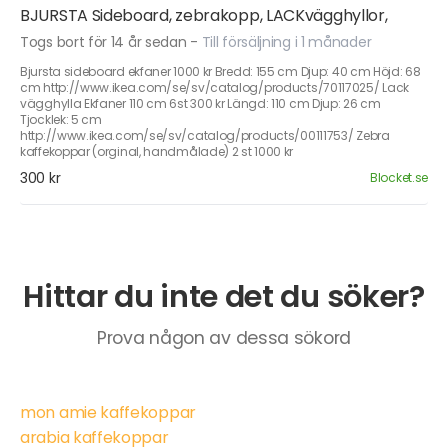
BJURSTA Sideboard, zebrakopp, LACKvägghyllor,
Togs bort för 14 år sedan
-
Till försäljning i 1 månader
Bjursta sideboard ekfaner 1000 kr Bredd: 155 cm Djup: 40 cm Höjd: 68
cm http://www.ikea.com/se/sv/catalog/products/70117025/ Lack
vägghylla Ekfaner 110 cm 6st 300 kr Längd: 110 cm Djup: 26 cm
Tjocklek: 5 cm
http://www.ikea.com/se/sv/catalog/products/00111753/ Zebra
kaffekoppar (orginal, handmålade) 2 st 1000 kr
300 kr
Blocket.se
Hittar du inte det du söker?
Prova någon av dessa sökord
mon amie kaffekoppar
arabia kaffekoppar