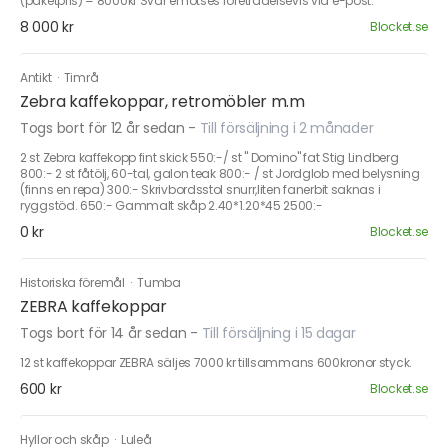
(paketpris) = 8000kr Svar emotses företrädelsevis via e-post.
8 000 kr
Blocket.se
Antikt
·
Timrå
Zebra kaffekoppar, retromöbler m.m
Togs bort för 12 år sedan
-
Till försäljning i 2 månader
2 st Zebra kaffekopp fint skick 550:-/ st " Domino" fat Stig Lindberg
800:- 2 st fåtölj, 60-tal, galon teak 800:- / st Jordglob med belysning
(finns en repa) 300:- Skrivbordsstol snurr,liten fanerbit saknas i
ryggstöd. 650:- Gammalt skåp 2.40*1.20*45 2500:-
0 kr
Blocket.se
Historiska föremål
·
Tumba
ZEBRA kaffekoppar
Togs bort för 14 år sedan
-
Till försäljning i 15 dagar
12 st kaffekoppar ZEBRA säljes 7000 kr tillsammans 600kronor styck.
600 kr
Blocket.se
Hyllor och skåp
·
Luleå