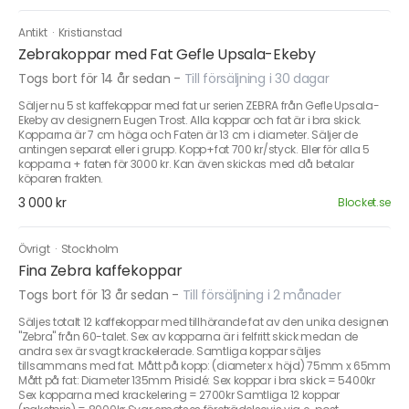
Antikt
·
Kristianstad
Zebrakoppar med Fat Gefle Upsala-Ekeby
Togs bort för 14 år sedan
-
Till försäljning i 30 dagar
Säljer nu 5 st kaffekoppar med fat ur serien ZEBRA från Gefle Upsala-
Ekeby av designern Eugen Trost. Alla koppar och fat är i bra skick.
Kopparna är 7 cm höga och Faten är 13 cm i diameter. Säljer de
antingen separat eller i grupp. Kopp+fat 700 kr/styck. Eller för alla 5
kopparna + faten för 3000 kr. Kan även skickas med då betalar
köparen frakten.
3 000 kr
Blocket.se
Övrigt
·
Stockholm
Fina Zebra kaffekoppar
Togs bort för 13 år sedan
-
Till försäljning i 2 månader
Säljes totalt 12 kaffekoppar med tillhörande fat av den unika designen
"Zebra" från 60-talet. Sex av kopparna är i felfritt skick medan de
andra sex är svagt krackelerade. Samtliga koppar säljes
tillsammans med fat. Mått på kopp: (diameter x höjd) 75mm x 65mm
Mått på fat: Diameter 135mm Prisidé: Sex koppar i bra skick = 5400kr
Sex kopparna med krackelering = 2700kr Samtliga 12 koppar