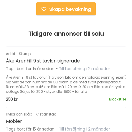
Skapa bevakning
Tidigare annonser till salu
Antikt
·
Skurup
Åke Arenhill 9 st tavlor, signerade
Togs bort för 15 år sedan
-
Till försäljning i 2 månader
Åke Arenhill 9 st tavlor ur "Tio visor i bild om den förlorade sinnligheten".
Signerade och numrerade Guldram, glas med svart passepartout
Rammått; 38 cm x 46 cm Bildmått: 29 cm X 20 cm Bilderna är tryckta
collage Säljes för 250:- styck eller 1500:- för alla
250 kr
Blocket.se
Hyllor och skåp
·
Kristianstad
Möbler
Togs bort för 15 år sedan
-
Till försäljning i 2 månader