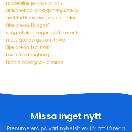
madeleine pyk tavlor pris
affischer carolina gynnings tavlor
axel lind konstnär pris på tavlor
åke arenhill litografi
väggtallrikar höganäs åke arenhill
mats åke bergström tavlor
åke arenhill tallrikar
tavla åke klingberg
harald wiberg tavla värde
Missa inget nytt
Prenumerera på vårt nyhetsbrev för att få reda