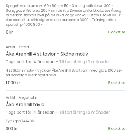
Spegel med brun ram 60 x 80 cm 50:- 3 sittsig soffa brun 300:-
Sänggavel 180 bred 200:- smide /trä Diverse tavlor bl.a Lasse Åberg
bilder kan skickas över på de olika Väggklocka Gustav Decker 1000:-
Åke Arenhill jultallrik signerat och numrerad 3000:- Träningsbänk
sport ship 4000 800:-
0 kr
Blocket.se
Antikt
·
Ystad
Åke Arenhill 4 st tavlor - Skåne motiv
Togs bort för 14 år sedan
-
Till försäljning i 2 månader
4 st Skåne motiv - tryck av Åke Arenhill Svart ram med glas. 1000 sek
för samtliga eller högsta bud.
1 000 kr
Blocket.se
Antikt
·
Ängelholm
Åke Arenhill tavla
Togs bort för 14 år sedan
-
Till försäljning i 2 månader
Fyrskepp 74/400
300 kr
Blocket.se