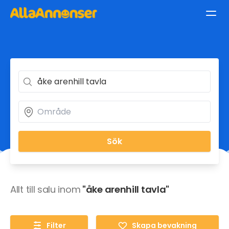
Sök
Allt till salu inom
"åke arenhill tavla"
Filter
Skapa bevakning