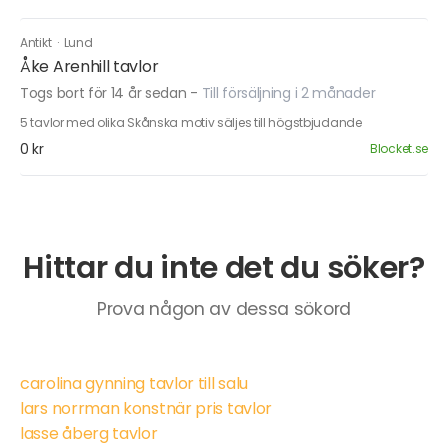
Antikt
·
Lund
Åke Arenhill tavlor
Togs bort för 14 år sedan
-
Till försäljning i 2 månader
5 tavlor med olika Skånska motiv säljes till högstbjudande
0 kr
Blocket.se
Hittar du inte det du söker?
Prova någon av dessa sökord
carolina gynning tavlor till salu
lars norrman konstnär pris tavlor
lasse åberg tavlor