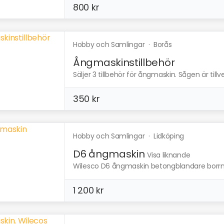
800 kr
Hobby och Samlingar
·
Borås
Ångmaskinstillbehör
Säljer 3 tillbehör för ångmaskin. Sågen är till
350 kr
Hobby och Samlingar
·
Lidköping
D6 ångmaskin
Visa liknande
Wilesco D6 ångmaskin betongblandare borr
1 200 kr