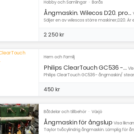
Hobby och Samlingar
·
Borås
Ångmaskin. Wilecos D20. pro...
Säljer en av wilescos större maskiner,D20. Ä
2 250 kr
Hem och Familj
Philips ClearTouch GC536 -...
Vis
Philips ClearTouch GC536- ångmaskin/ steamer,
450 kr
Båtdelar och tillbehör
·
Växjö
Ångmaskin för ångslup
Visa likna
Taylor tvåcylindrig ångmaskin. Lämplig för ångs