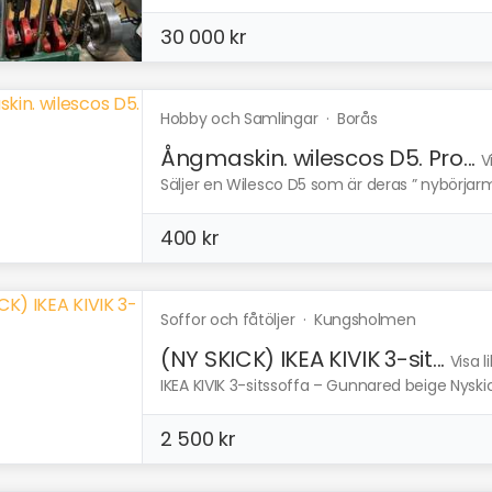
30 000 kr
Hobby och Samlingar
·
Borås
Ångmaskin. wilescos D5. Pro...
V
Säljer en Wilesco D5 som är deras ” nybörjarma
400 kr
Soffor och fåtöljer
·
Kungsholmen
(NY SKICK) IKEA KIVIK 3-sit...
Visa 
IKEA KIVIK 3-sitssoffa – Gunnared beige Nyskick,
2 500 kr