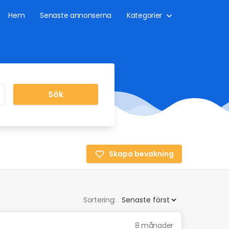
Hem
Senaste annonserna
Kategorier
Sök
Skapa bevakning
Sortering:
8 månader