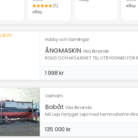
Hobby och Samlingar
ÅNGMASKIN
Visa liknande
ROLIG OCH MÖJLIGHET TILL UTBYGGNAD FÖR I
1 998 kr
Vaxholm
Bobåt
Visa liknande
MS Leja Fartyget Leja med hemmahamn Rindö, Va
135 000 kr