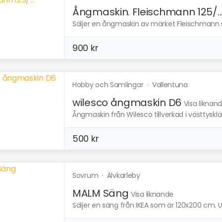
Ångmaskin. Fleischmann 125/..
Säljer en ångmaskin av märket Fleischmann so
900 kr
Hobby och Samlingar
·
Vallentuna
wilesco ångmaskin D6
Visa liknan
Ångmaskin från Wilesco tillverkad i västtyskl
500 kr
Sovrum
·
Älvkarleby
MALM Säng
Visa liknande
Säljer en säng från IKEA som är 120x200 cm. U