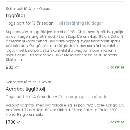
Soffor och fåtöljer
·
Örebro
Liggfåtölj
Togs bort för 13 år sedan
-
Till försäljning i 16 dagar
Superbekväma liggfåtöljen "acrobat" från Chili. I svart/grått tyg (säljs
ej i den färgen längre). Bredd: 72 cm Djup: 175 cm Höjd: 89 cm Det är 3
år sedan vi köpte denna. Den är lite nopprig i tyget, framförallt upptill
på baksidan. Det går säkert att åtgärda för den som är lite praktiskt
lagd. Priset beror på detta "skönhetsfel", i övrigt är möbeln kanonfin!
Nypris 2290:- Pris för denna 800 kr. Maila eller sms:a helst. Hämtas i
Sköllersta.
800 kr
Blocket.se
Soffor och fåtöljer
·
Skövde
Acrobat Liggfåtölj
Togs bort för 14 år sedan
-
Till försäljning i 2 månader
Acrobat liggfåtölj med svart klädsel säljes pga. flytt. Storlek Längd: 175
cm Bredd: 72 cm Höjd: 80 cm Sitthöjd: 35 cm Säljer i affär för 2290
kronor Ring eller maila
1 700 kr
Blocket.se