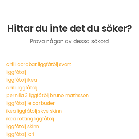
Hittar du inte det du söker?
Prova någon av dessa sökord
chilli acrobat liggfåtölj svart
liggfåtölj
liggfåtölj ikea
chilli liggfåtölj
pernilla 3 liggfåtölj bruno mathsson
liggfåtölj le corbusier
ikea liggfåtölj skye skinn
ikea rotting liggfåtölj
liggfåtölj skinn
liggfåtölj lc4