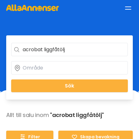
Sök
Allt till salu inom
"acrobat liggfåtölj"
Filter
Skapa bevakning