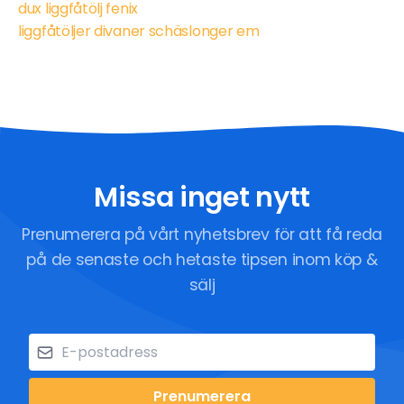
dux liggfåtölj fenix
liggfåtöljer divaner schäslonger em
Missa inget nytt
Prenumerera på vårt nyhetsbrev för att få reda
på de senaste och hetaste tipsen inom köp &
sälj
Prenumerera