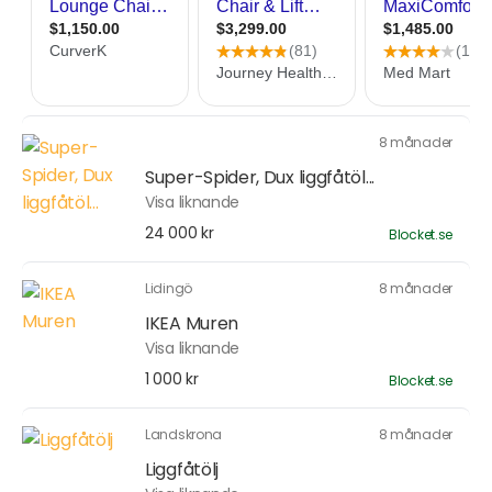
8 månader
Super-Spider, Dux liggfåtöl...
Visa liknande
24 000 kr
Blocket.se
Lidingö
8 månader
IKEA Muren
Visa liknande
1 000 kr
Blocket.se
Landskrona
8 månader
Liggfåtölj