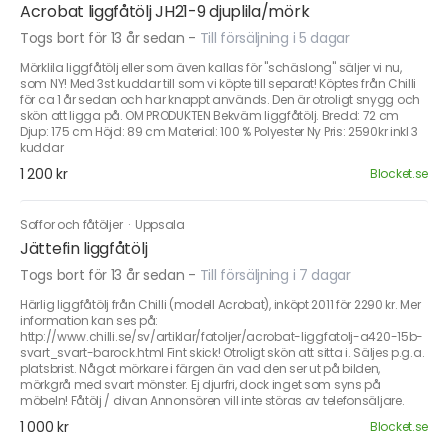
Acrobat liggfåtölj JH21-9 djuplila/mörk
Togs bort för 13 år sedan
-
Till försäljning i 5 dagar
Mörklila liggfåtölj eller som även kallas för "schäslong" säljer vi nu,
som NY! Med 3st kuddar till som vi köpte till separat! Köptes från Chilli
för ca 1 år sedan och har knappt används. Den är otroligt snygg och
skön att ligga på. OM PRODUKTEN Bekväm liggfåtölj. Bredd: 72 cm
Djup: 175 cm Höjd: 89 cm Material: 100 % Polyester Ny Pris: 2590kr inkl 3
kuddar
1 200 kr
Blocket.se
Soffor och fåtöljer
·
Uppsala
Jättefin liggfåtölj
Togs bort för 13 år sedan
-
Till försäljning i 7 dagar
Härlig liggfåtölj från Chilli (modell Acrobat), inköpt 2011 för 2290 kr. Mer
information kan ses på:
http://www.chilli.se/sv/artiklar/fatoljer/acrobat-liggfatolj-a420-15b-
svart_svart-barock.html Fint skick! Otroligt skön att sitta i. Säljes p.g.a.
platsbrist. Något mörkare i färgen än vad den ser ut på bilden,
mörkgrå med svart mönster. Ej djurfri, dock inget som syns på
möbeln! Fåtölj / divan Annonsören vill inte störas av telefonsäljare.
1 000 kr
Blocket.se