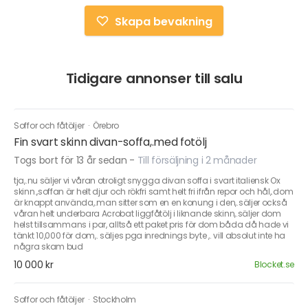
Skapa bevakning
Tidigare annonser till salu
Soffor och fåtöljer
·
Örebro
Fin svart skinn divan-soffa,.med fotölj
Togs bort för 13 år sedan
-
Till försäljning i 2 månader
tja,.nu säljer vi våran otroligt snygga divan soffa i svart italiensk Ox
skinn.,soffan är helt djur och rökfri samt helt fri ifrån repor och hål,.dom
är knappt använda,.man sitter som en en konung i den,.säljer också
våran helt underbara Acrobat liggfåtölj i liknande skinn,.säljer dom
helst tillsammans i par, alltså ett paket pris för dom båda då hade vi
tänkt 10,000 för dom,. säljes pga inrednings byte ,. vill absolut inte ha
några skam bud
10 000 kr
Blocket.se
Soffor och fåtöljer
·
Stockholm