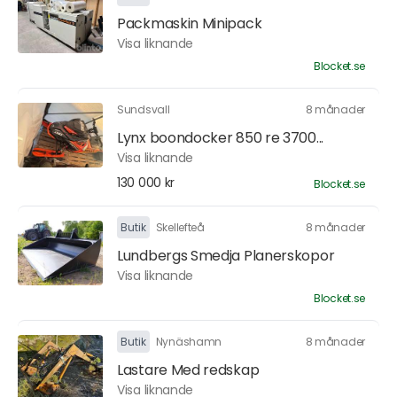
Packmaskin Minipack
Visa liknande
Blocket.se
Sundsvall
8 månader
Lynx boondocker 850 re 3700...
Visa liknande
130 000 kr
Blocket.se
Butik
Skellefteå
8 månader
Lundbergs Smedja Planerskopor
Visa liknande
Blocket.se
Butik
Nynäshamn
8 månader
Lastare Med redskap
Visa liknande