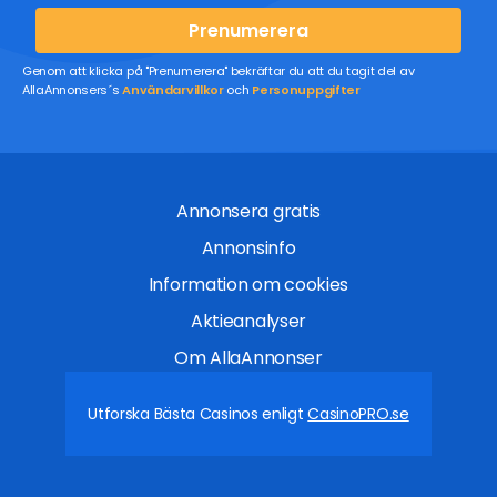
Prenumerera
Genom att klicka på "Prenumerera" bekräftar du att du tagit del av
AllaAnnonsers´s
Användarvillkor
och
Personuppgifter
Annonsera gratis
Annonsinfo
Information om cookies
Aktieanalyser
Om AllaAnnonser
Utforska Bästa Casinos enligt
CasinoPRO.se