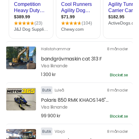
Hallstahammar
8 månader
bandgrävmaskin cat 313 F
Visa liknande
1 300 kr
Blocket.se
Butik
Luleå
8 månader
Polaris 850 RMK KHAOS 146"...
Visa liknande
99 900 kr
Blocket.se
Butik
Växjö
8 månader