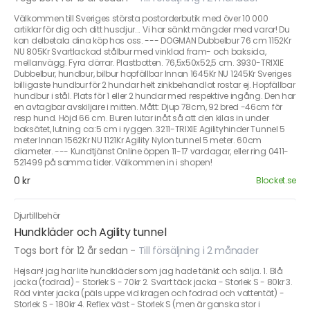
Välkommen till Sveriges största postorderbutik med över 10 000
artiklar för dig och ditt husdjur... Vi har sänkt mängder med varor! Du
kan delbetala dina köp hos oss. --- DOGMAN Dubbelbur 76 cm 1152Kr
NU 805Kr Svartlackad stålbur med vinklad fram- och baksida,
mellanvägg. Fyra dörrar. Plastbotten. 76,5x50x52,5 cm. 3930-TRIXIE
Dubbelbur, hundbur, bilbur hopfällbar Innan 1645Kr NU 1245Kr Sveriges
billigaste hundbur för 2 hundar helt zinkbehandlat rostar ej. Hopfällbar
hundbur i stål. Plats för 1 eller 2 hundar med respektive ingång. Den har
en avtagbar avskiljare i mitten. Mått: Djup 78cm, 92 bred -46cm för
resp hund. Höjd 66 cm. Buren lutar inåt så att den kilas in under
baksätet, lutning ca:5 cm i ryggen. 3211-TRIXIE Agilityhinder Tunnel 5
meter Innan 1562Kr NU 1121Kr Agility Nylon tunnel 5 meter. 60cm
diameter. --- Kundtjänst Online öppen 11-17 vardagar, eller ring 0411-
521499 på samma tider. Välkommen in i shopen!
0 kr
Blocket.se
Djurtillbehör
Hundkläder och Agility tunnel
Togs bort för 12 år sedan
-
Till försäljning i 2 månader
Hejsan! jag har lite hundkläder som jag hade tänkt och sälja. 1. Blå
jacka (fodrad) - Storlek S - 70kr 2. Svart täck jacka - Storlek S - 80kr 3.
Röd vinter jacka (päls uppe vid kragen och fodrad och vattentät) -
Storlek S - 180kr 4. Reflex väst - Storlek S (men är ganska stor i