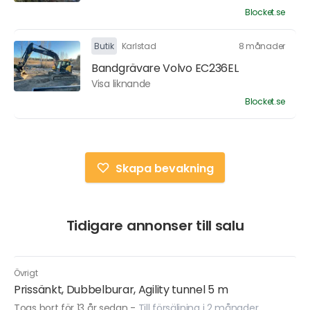
Blocket.se
Butik
Karlstad
8 månader
Bandgrävare Volvo EC236EL
Visa liknande
Blocket.se
Skapa bevakning
Tidigare annonser till salu
Övrigt
Prissänkt, Dubbelburar, Agility tunnel 5 m
Togs bort för 13 år sedan
-
Till försäljning i 2 månader