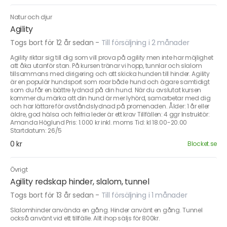
Natur och djur
Agility
Togs bort för 12 år sedan
-
Till försäljning i 2 månader
Agility riktar sig till dig som vill prova på agility men inte har möjlighet
att åka utanför stan. På kursen tränar vi hopp, tunnlar och slalom
tillsammans med dirigering och att skicka hunden till hinder. Agility
är en populär hundsport som roar både hund och ägare samtidigt
som du får en bättre lydnad på din hund. När du avslutat kursen
kommer du märka att din hund är mer lyhörd, samarbetar med dig
och har lättare för avståndslydnad på promenaden. Ålder: 1 år eller
äldre, god hälsa och felfria leder är ett krav Tillfällen: 4 ggr Instruktör:
Amanda Höglund Pris: 1.000 kr inkl. moms Tid: kl 18.00-20.00
Startdatum: 26/5
0 kr
Blocket.se
Övrigt
Agility redskap hinder, slalom, tunnel
Togs bort för 13 år sedan
-
Till försäljning i 1 månader
Slalomhinder använda en gång. Hinder använt en gång. Tunnel
också använt vid ett tillfälle. Allt ihop säljs för 800kr.