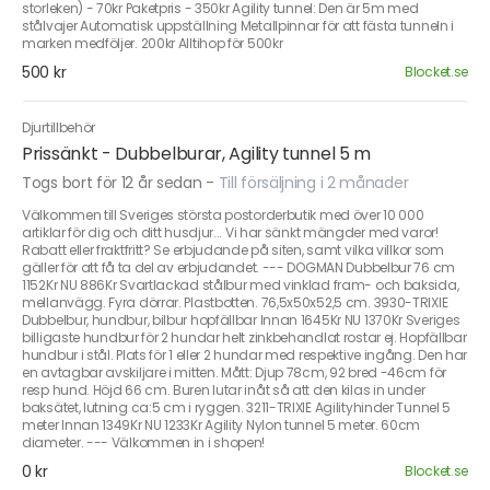
storleken) - 70kr Paketpris - 350kr Agility tunnel: Den är 5m med
stålvajer Automatisk uppställning Metallpinnar för att fästa tunneln i
marken medföljer. 200kr Alltihop för 500kr
500 kr
Blocket.se
Djurtillbehör
Prissänkt - Dubbelburar, Agility tunnel 5 m
Togs bort för 12 år sedan
-
Till försäljning i 2 månader
Välkommen till Sveriges största postorderbutik med över 10 000
artiklar för dig och ditt husdjur... Vi har sänkt mängder med varor!
Rabatt eller fraktfritt? Se erbjudande på siten, samt vilka villkor som
gäller för att få ta del av erbjudandet. --- DOGMAN Dubbelbur 76 cm
1152Kr NU 886Kr Svartlackad stålbur med vinklad fram- och baksida,
mellanvägg. Fyra dörrar. Plastbotten. 76,5x50x52,5 cm. 3930-TRIXIE
Dubbelbur, hundbur, bilbur hopfällbar Innan 1645Kr NU 1370Kr Sveriges
billigaste hundbur för 2 hundar helt zinkbehandlat rostar ej. Hopfällbar
hundbur i stål. Plats för 1 eller 2 hundar med respektive ingång. Den har
en avtagbar avskiljare i mitten. Mått: Djup 78cm, 92 bred -46cm för
resp hund. Höjd 66 cm. Buren lutar inåt så att den kilas in under
baksätet, lutning ca:5 cm i ryggen. 3211-TRIXIE Agilityhinder Tunnel 5
meter Innan 1349Kr NU 1233Kr Agility Nylon tunnel 5 meter. 60cm
diameter. --- Välkommen in i shopen!
0 kr
Blocket.se