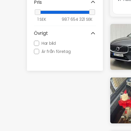
Pris
1
SEK
987 654 321
SEK
Övrigt
Har bild
Är från företag