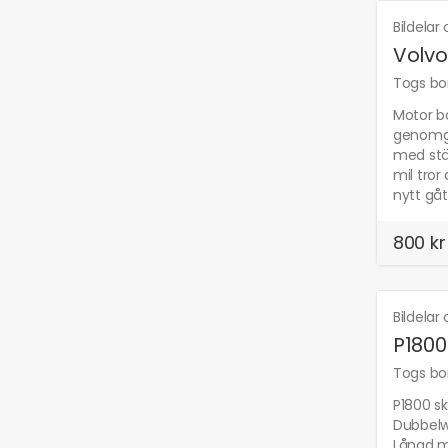
Bildelar
Volvo
Togs bor
Motor bo
genomgå
med stän
mil tror
nytt gå
800 kr
Bildelar
P1800
Togs bor
P1800 sk
Dubbelwi
Lånad m