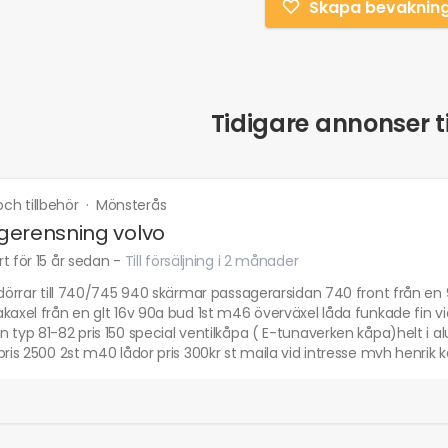
Skapa bevaknin
Tidigare annonser ti
 och tillbehör
·
Mönsterås
erensning volvo
t för 15 år sedan
-
Till försäljning i 2 månader
 dörrar till 740/745 940 skärmar passagerarsidan 740 front från en
kaxel från en glt 16v 90a bud 1st m46 överväxel låda funkade fin v
 typ 81-82 pris 150 special ventilkåpa ( E-tunaverken kåpa)helt i al
pris 2500 2st m40 lådor pris 300kr st maila vid intresse mvh henrik k