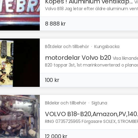
Köpes ! Aluminium ventilkåp...
V
Volvo B18 Jag letar efter äldre aluminum vent
8 888 kr
Båtdelar och tillbehör
·
Kungsbacka
motordelar Volvo b20
Visa liknand
B20 toppar 3st, 1st marinkonverterad o plana
100 kr
Bildelar och tillbehör
·
Sigtuna
VOLVO B18-B20,Amazon,PV,140..
RING 0735725965 Förgasare SOLEX, STROMBERG,
12 000 kr