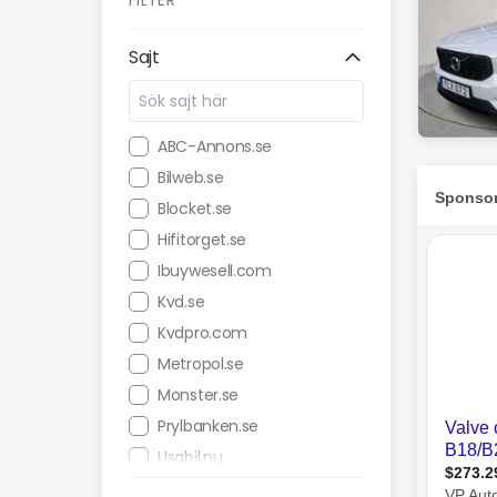
FILTER
Sajt
ABC-Annons.se
Bilweb.se
Blocket.se
Hifitorget.se
Ibuywesell.com
Kvd.se
Kvdpro.com
Metropol.se
Monster.se
Prylbanken.se
Usabil.nu