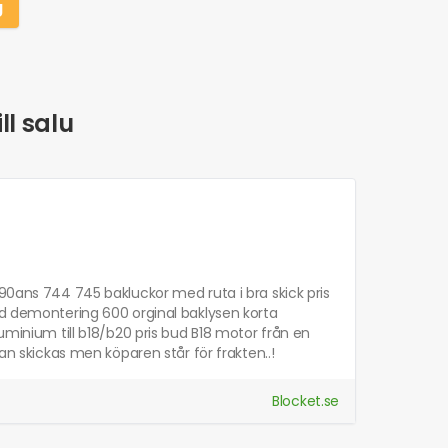
g
ll salu
 90ans 744 745 bakluckor med ruta i bra skick pris
id demontering 600 orginal baklysen korta
uminium till b18/b20 pris bud B18 motor från en
an skickas men köparen står för frakten..!
Blocket.se