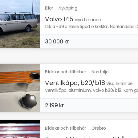
Bilar
·
Nyköping
Volvo 145
Visa liknande
145:a -69:a. Besiktigad o körklar. Norrlandsbil. D
30 000 kr
Bildelar och tillbehör
·
Norrtälje
Ventilkåpa, b20/b18
Visa liknande
Ventilkåpa, aluminium, Volvo b20/b18. Kom 
2 199 kr
Bildelar och tillbehör
·
Örebro