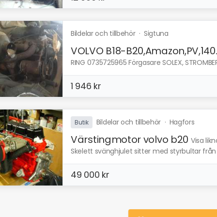
Bildelar och tillbehör
·
Sigtuna
VOLVO B18-B20,Amazon,PV,140..
RING 0735725965 Förgasare SOLEX, STROMBERG,
1 946 kr
Bildelar och tillbehör
·
Hagfors
Butik
Värstingmotor volvo b20
Visa lik
Skelett svänghjulet sitter med styrbultar frå
49 000 kr