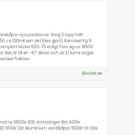
ranskåpor nya packboxar. Steg 3 topp helt
t ca 100mil sen det blev gjort) Kamaxel Kg 6
 Komplett Motor B20-75 enligt föra äg.ca 18300
r det är till en -67 skivor och ok 2/tums avgas
etalar frakten.
Blocket.se
nal ny 5500kr B30 stötstänger 8st 400kr
88) 600kr 2st Aluminium ventilkåpor 1500kr St Obs