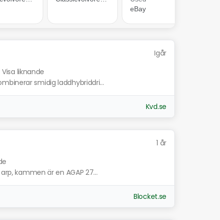
Igår
Visa liknande
binerar smidig laddhybriddri...
Kvd.se
1 år
de
n arp, kammen är en AGAP 27...
Blocket.se