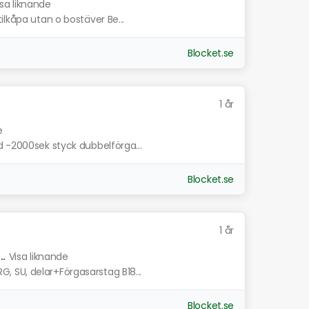
isa liknande
ilkåpa utan o bostäver Be...
Blocket.se
1 år
e
d -2000sek styck dubbelförga...
Blocket.se
1 år
.
Visa liknande
 SU, delar+Förgasarstag B18...
Blocket.se