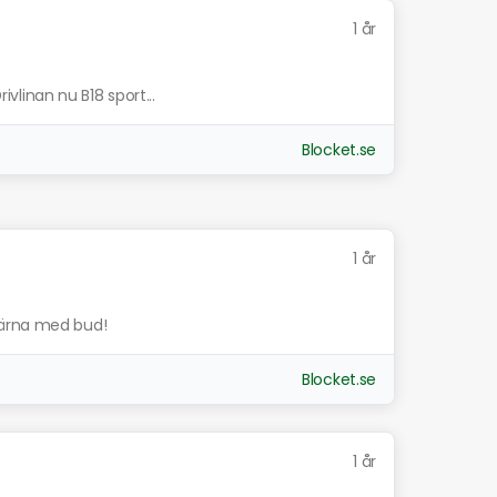
1 år
rivlinan nu B18 sport...
Blocket.se
1 år
gärna med bud!
Blocket.se
1 år