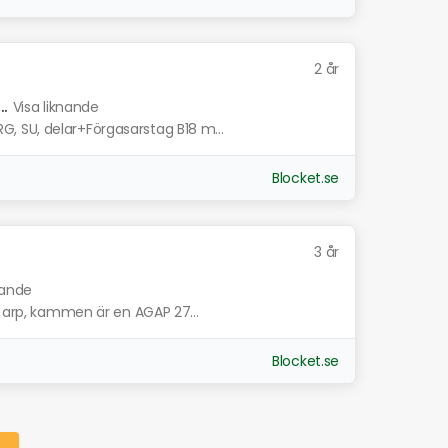
2 år
.
Visa liknande
 SU, delar+Förgasarstag B18 m...
Blocket.se
3 år
nande
n arp, kammen är en AGAP 27...
Blocket.se