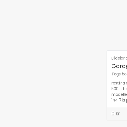
Bildelar
Garag
Togs bor
rostfria
500st ba
modellen
144 71a 
0 kr