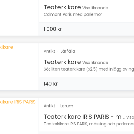
Teaterkikare
Visa liknande
Colmont Paris med pärlemor
1 000 kr
Antikt
·
Järfälla
Teaterkikare
Visa liknande
Söt liten teaterkikare (x2.5) med inlägg av ng
140 kr
Antikt
·
Lerum
Teaterkikare IRIS PARIS - m...
Vis
Teaterkikare IRIS PARIS, mässing och pärlemor, 1