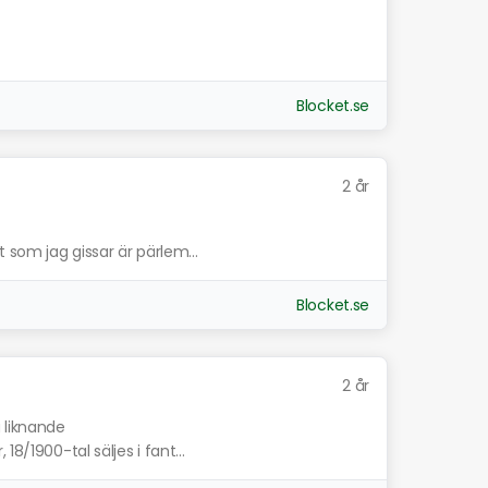
Blocket.se
2 år
t som jag gissar är pärlem...
Blocket.se
2 år
a liknande
8/1900-tal säljes i fant...