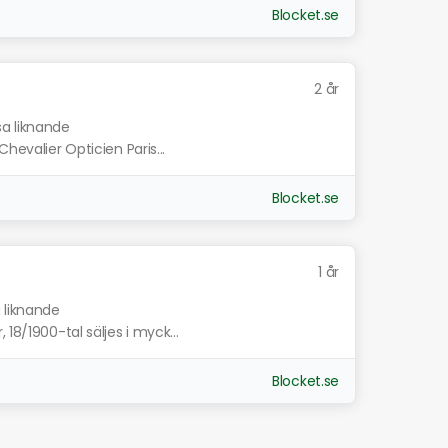
Blocket.se
2 år
sa liknande
hevalier Opticien Paris...
Blocket.se
1 år
a liknande
18/1900-tal säljes i myck...
Blocket.se