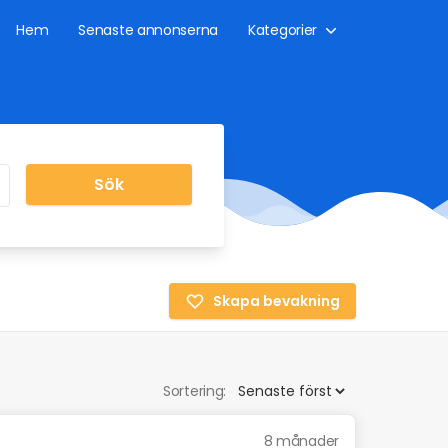
Hem
Senaste annonserna
Kategorier
Sök
Skapa bevakning
Sortering:
8 månader