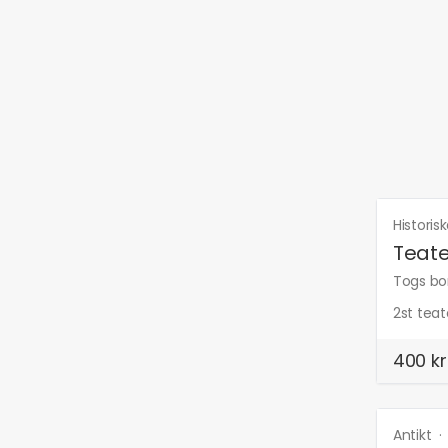
Historis
Teate
Togs bor
2st teat
400 kr
Antikt