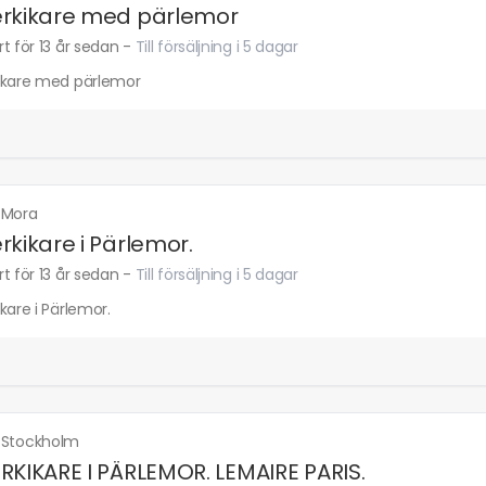
rkikare med pärlemor
t för 13 år sedan
-
Till försäljning i 5 dagar
ikare med pärlemor
·
Mora
rkikare i Pärlemor.
t för 13 år sedan
-
Till försäljning i 5 dagar
kare i Pärlemor.
·
Stockholm
RKIKARE I PÄRLEMOR. LEMAIRE PARIS.