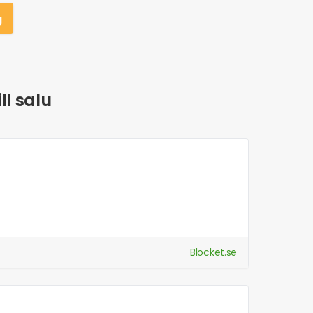
g
ll salu
Blocket.se