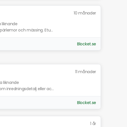
10 månader
a liknande
 pärlemor och mässing. Etu...
Blocket.se
11 månader
sa liknande
 inredningsdetalj eller ac...
Blocket.se
1 år