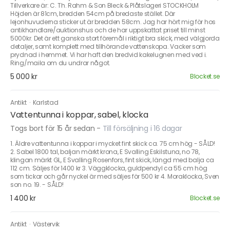
Tillverkare är: C. Th. Rahm & Son Bleck & Plåtslageri STOCKHOLM
Höjden är 81cm, bredden 54cm på bredaste stället. Där
lejonhuvuderna sticker ut är bredden 58cm. Jag har hört mig för hos
antikhandlare/auktionshus och de har uppskattat priset till minst
5000kr. Det är ett ganska stort föremål i riktigt bra skick, med välgjorda
detaljer, samt komplett med tillhörande vattenskopa. Vacker som
prydnad i hemmet. Vi har haft den bredvid kakelugnen med ved i.
Ring/maila om du undrar något.
5 000 kr
Blocket.se
Antikt
·
Karlstad
Vattentunna i koppar, sabel, klocka
Togs bort för 15 år sedan
-
Till försäljning i 16 dagar
1. Äldre vattentunna i koppar i mycket fint skick ca. 75 cm hög - SÅLD!
2. Sabel 1800 tal, baljan märkt krona, E Svalling Eskilstuna, no 78,
klingan märkt GL, E Svalling Rosenfors, fint skick, längd med balja ca
112 cm. Säljes för 1400 kr 3. Väggklocka, guldpendyl ca 55 cm hög
som tickar och går nyckel är med säljes för 500 kr 4. Moraklocka, Sven
son no. 19. - SÅLD!
1 400 kr
Blocket.se
Antikt
·
Västervik