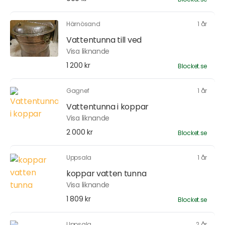
Härnösand
1 år
Vattentunna till ved
Visa liknande
1 200 kr
Blocket.se
Gagnef
1 år
Vattentunna i koppar
Visa liknande
2 000 kr
Blocket.se
Uppsala
1 år
koppar vatten tunna
Visa liknande
1 809 kr
Blocket.se
Uppsala
2 år