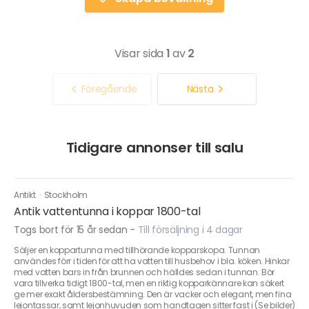
Visar sida
1
av
2
Föregående
Nästa
Tidigare annonser till salu
Antikt
·
Stockholm
Antik vattentunna i koppar 1800-tal
Togs bort för 15 år sedan
-
Till försäljning i 4 dagar
Säljer en koppartunna med tillhörande kopparskopa. Tunnan
användes förr i tiden för att ha vatten till husbehov i bla. köken. Hinkar
med vatten bars in från brunnen och hälldes sedan i tunnan. Bör
vara tillverka tidigt 1800-tal, men en riktig kopparkännare kan säkert
ge mer exakt åldersbestämning. Den är vacker och elegant, men fina
lejontassar, samt lejonhuvuden som handtagen sitter fast i (Se bilder)