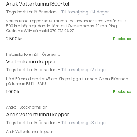
Antik Vattentunna 1800-tal
Togs bort för 15 år sedan
-
Till försäljning i 14 dagar
Vattentunna, koppar, 1800-tal, kan t.ex. användas som vedlår Pris: 2
500 kr el högstbjudande Hämtas i Överum senast 10 maj Ring
Gudrun o Willy på mobil 070 273 96 27
2 500 kr
Blocket.se
Historiska föremål
·
Östersund
Vattentunna i koppar
Togs bort för 15 år sedan
-
Till försäljning i 2 dagar
Höjd 50 cm, diameter 45 cm. Skopa ligger i tunnan. Ge bud! Kannan
på tunnan EJ TILL SALU
1 000 kr
Blocket.se
Antikt
·
Stockholms län
Antik Vattentunna i koppar
Togs bort för 15 år sedan
-
Till försäljning i 3 dagar
Antik Vattentunna i koppar.