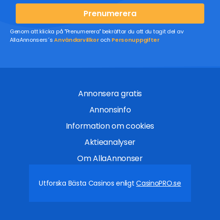
Prenumerera
Genom att klicka på "Prenumerera" bekräftar du att du tagit del av
AllaAnnonsers´s
Användarvillkor
och
Personuppgifter
Annonsera gratis
Annonsinfo
Information om cookies
Aktieanalyser
Om AllaAnnonser
Utforska Bästa Casinos enligt
CasinoPRO.se