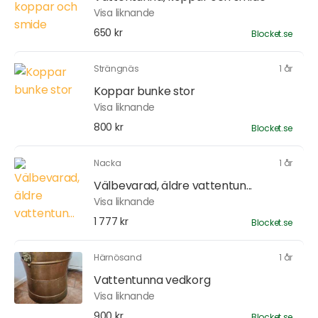
Visa liknande
650 kr
Blocket.se
Strängnäs
1 år
Koppar bunke stor
Visa liknande
800 kr
Blocket.se
Nacka
1 år
Välbevarad, äldre vattentun...
Visa liknande
1 777 kr
Blocket.se
Härnösand
1 år
Vattentunna vedkorg
Visa liknande
900 kr
Blocket.se