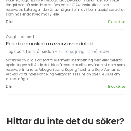
söker ett kugghjul till en Arboga E100 pelarborrmaskin. Det som sitter
längst ned på spindelaxeln Den har nr C124 i instruktions och
reservdels katalogen den är av någon form av fibermaterial ser det ut
som nås endast via mail /Pelle
0 kr
Blocket.se
Övrigt
·
Leksand
Pelarborrmaskin fräs svarv även defekt
Togs bort för 12 år sedan
-
Till försäljning i 2 månader
Maskiner av alla slag för trä eller metallbearbetning hela eller defekta
spelar ingen roll. Är de defekta så reparerar eller använder vi dem som
reservdel till andra. Arboga Strand Köping Torshälla Sajo Värnamo
Allt kan vara intressant. Ring Verktygsnisse i Insjön 0247-40434 om
du har något.
0 kr
Blocket.se
Hittar du inte det du söker?