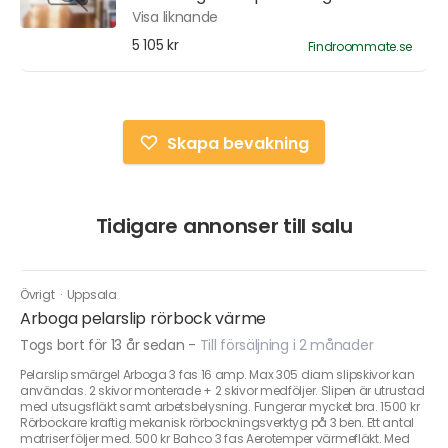
Visa liknande
5 105 kr
Findroommate.se
Skapa bevakning
Tidigare annonser till salu
Övrigt
·
Uppsala
Arboga pelarslip rörbock värme
Togs bort för 13 år sedan
-
Till försäljning i 2 månader
Pelarslip smärgel Arboga 3 fas 16 amp. Max 305 diam slipskivor kan
användas. 2 skivor monterade + 2 skivor medföljer. Slipen är utrustad
med utsugsfläkt samt arbetsbelysning. Fungerar mycket bra. 1500 kr
Rörbockare kraftig mekanisk rörbockningsverktyg på 3 ben. Ett antal
matriser följer med. 500 kr Bahco 3 fas Aerotemper värmefläkt. Med