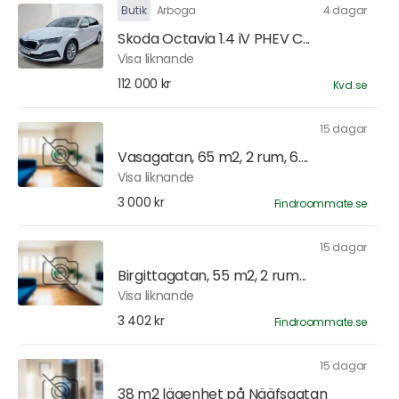
Butik
Arboga
4 dagar
Skoda Octavia 1.4 iV PHEV C...
Visa liknande
112 000 kr
Kvd.se
15 dagar
Vasagatan, 65 m2, 2 rum, 6....
Visa liknande
3 000 kr
Findroommate.se
15 dagar
Birgittagatan, 55 m2, 2 rum...
Visa liknande
3 402 kr
Findroommate.se
15 dagar
38 m2 lägenhet på Nääfsgatan