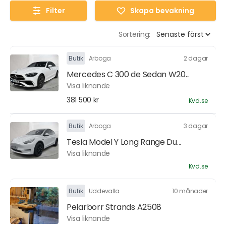
Filter
Skapa bevakning
Sortering:
Butik
Arboga
2 dagar
Mercedes C 300 de Sedan W20...
Visa liknande
381 500 kr
Kvd.se
Butik
Arboga
3 dagar
Tesla Model Y Long Range Du...
Visa liknande
Kvd.se
Butik
Uddevalla
10 månader
Pelarborr Strands A2508
Visa liknande