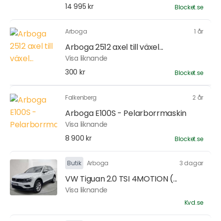
14 995 kr
Blocket.se
Arboga
1 år
Arboga 2512 axel till växel...
Visa liknande
300 kr
Blocket.se
Falkenberg
2 år
Arboga E100S - Pelarborrmaskin
Visa liknande
8 900 kr
Blocket.se
Butik
Arboga
3 dagar
VW Tiguan 2.0 TSI 4MOTION (...
Visa liknande
Kvd.se