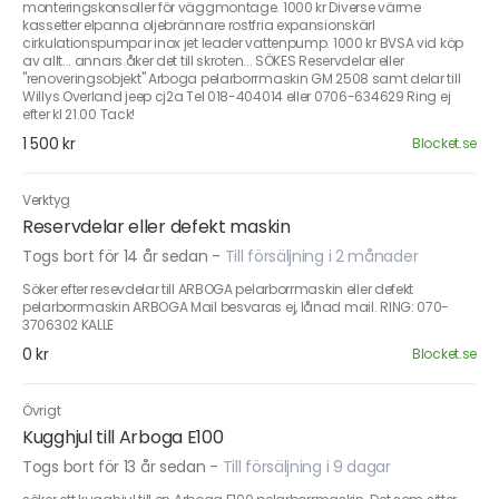
monteringskonsoller för väggmontage. 1000 kr Diverse värme
kassetter elpanna oljebrännare rostfria expansionskärl
cirkulationspumpar inox jet leader vattenpump. 1000 kr BVSA vid köp
av allt... annars åker det till skroten... SÖKES Reservdelar eller
"renoveringsobjekt" Arboga pelarborrmaskin GM 2508 samt delar till
Willys Overland jeep cj2a Tel 018-404014 eller 0706-634629 Ring ej
efter kl 21.00 Tack!
1 500 kr
Blocket.se
Verktyg
Reservdelar eller defekt maskin
Togs bort för 14 år sedan
-
Till försäljning i 2 månader
Söker efter resevdelar till ARBOGA pelarborrmaskin eller defekt
pelarborrmaskin ARBOGA Mail besvaras ej, lånad mail. RING: 070-
3706302 KALLE
0 kr
Blocket.se
Övrigt
Kugghjul till Arboga E100
Togs bort för 13 år sedan
-
Till försäljning i 9 dagar