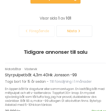
Visar sida
1
av
101
Föregående
Nästa
Tidigare annonser till salu
Motorbåtar
·
Västervik
Styrpulpetbåt 4,3m 40Hk Jonsson -99
Togs bort för 15 år sedan
-
Till försäljning i 1 månader
En öppen båt för dagsturer eller sommarstugan. En lasttålig båt med
mittpulpet och ett v-bottenskrov. Toppfart 30+ knop. En mycket
sjövärdig båt som tål tuffa tag, jag har provat, dubbelskrov dvs
osänkbar. Båt 93.a, motor -99 uttagen 01 alla kvitton finns. Byte typ
Askelad med 5-10hk kan tänkas