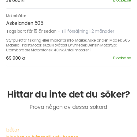
39 000 kr
Blocket.se
Motorbåtar
Askelanden 505
Togs bort för 15 år sedan
-
Till försäljning i 2 månader
Styrpulet för fisk ring eller maila för info. Märke: Askelanden Modell: 505
Material: Plast Motor: suzuki tvåtakt Drivmedel: Bensin Motortyp:
Utombordare Motorstorlek: 40 hk Antal motorer: 1
69 900 kr
Blocket.se
Hittar du inte det du söker?
Prova någon av dessa sökord
båtar