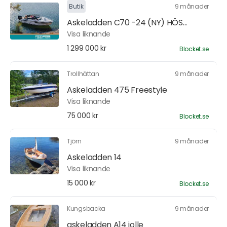
Butik
9 månader
Askeladden C70 -24 (NY) HÖS...
Visa liknande
1 299 000 kr
Blocket.se
Trollhättan
9 månader
Askeladden 475 Freestyle
Visa liknande
75 000 kr
Blocket.se
Tjörn
9 månader
Askeladden 14
Visa liknande
15 000 kr
Blocket.se
Kungsbacka
9 månader
askeladden A14 jolle