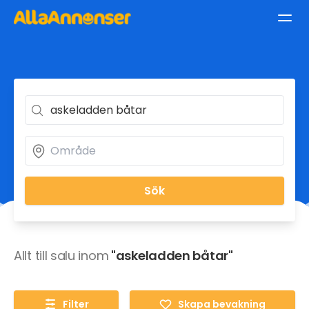
Sök
Allt till salu inom
"askeladden båtar"
Filter
Skapa bevakning