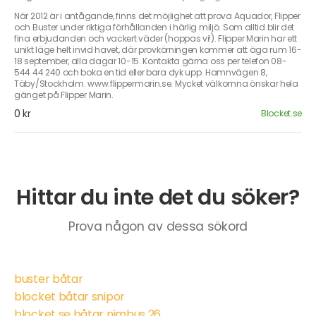
När 2012 är i antågande, finns det möjlighet att prova Aquador, Flipper
och Buster under riktiga förhållanden i härlig miljö. Som alltid blir det
fina erbjudanden och vackert väder (hoppas vi!). Flipper Marin har ett
unikt läge helt invid havet, där provkörningen kommer att äga rum 16-
18 september, alla dagar 10-15. Kontakta gärna oss per telefon 08-
544 44 240 och boka en tid eller bara dyk upp. Hamnvägen 8,
Täby/Stockholm. www.flippermarin.se. Mycket välkomna önskar hela
gänget på Flipper Marin.
0 kr
Blocket.se
Hittar du inte det du söker?
Prova någon av dessa sökord
buster båtar
blocket båtar snipor
blocket se båtar nimbus 26