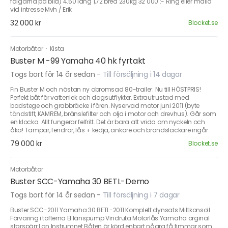
fälgarna på bild) 4.50 lång 1,72 bred 230kg 32 000 :- Ring eller maila
vid intresse Mvh / Erik
32 000 kr
Blocket.se
Motorbåtar
·
Kista
Buster M -99 Yamaha 40 hk fyrtakt
Togs bort för 14 år sedan
-
Till försäljning i 14 dagar
Fin Buster M och nästan ny obromsad 80-trailer. Nu till HÖSTPRIS!
Perfekt båt för vattenlek och dagsutflykter. Extrautrustad med
badstege och grabbräcke i fören. Nyservad motor juni 2011 (byte
tändstift, KAMREM, bränslefilter och olja i motor och drevhus). Går som
en klocka. Allt fungerar felfritt. Det är bara att vrida om nyckeln och
åka! Tampar, fendrar, lås + kedja, ankare och brandsläckare ingår.
79 000 kr
Blocket.se
Motorbåtar
Buster SCC-Yamaha 30 BETL-Demo
Togs bort för 14 år sedan
-
Till försäljning i 7 dagar
Buster SCC-2011 Yamaha 30 BETL-2011 Komplett dynsats Mittkonsoll
Förvaring i tofterna El länspump Vindruta Motorlås Yamaha orginal
starspärr Lan Instrumnet Båten är körd enbart några få timmar som