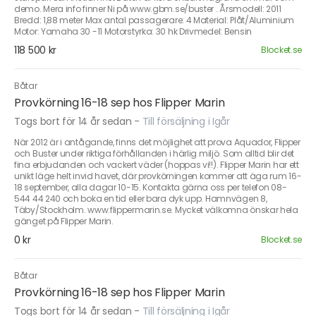
demo. Mera info finner Ni på www.gbm.se/buster . Årsmodell: 2011
Bredd: 1,88 meter Max antal passagerare: 4 Material: Plåt/Aluminium
Motor: Yamaha 30 -11 Motorstyrka: 30 hk Drivmedel: Bensin
118 500 kr
Blocket.se
Båtar
Provkörning 16-18 sep hos Flipper Marin
Togs bort för 14 år sedan
-
Till försäljning i Igår
När 2012 är i antågande, finns det möjlighet att prova Aquador, Flipper
och Buster under riktiga förhållanden i härlig miljö. Som alltid blir det
fina erbjudanden och vackert väder (hoppas vi!!). Flipper Marin har ett
unikt läge helt invid havet, där provkörningen kommer att äga rum 16-
18 september, alla dagar 10-15. Kontakta gärna oss per telefon 08-
544 44 240 och boka en tid eller bara dyk upp. Hamnvägen 8,
Täby/Stockholm. www.flippermarin.se. Mycket välkomna önskar hela
gänget på Flipper Marin.
0 kr
Blocket.se
Båtar
Provkörning 16-18 sep hos Flipper Marin
Togs bort för 14 år sedan
-
Till försäljning i Igår