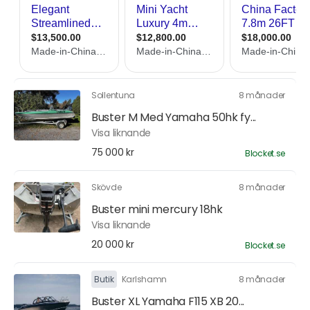
Sollentuna
8 månader
Buster M Med Yamaha 50hk fy...
Visa liknande
75 000 kr
Blocket.se
Skövde
8 månader
Buster mini mercury 18hk
Visa liknande
20 000 kr
Blocket.se
Butik
Karlshamn
8 månader
Buster XL Yamaha F115 XB 20...