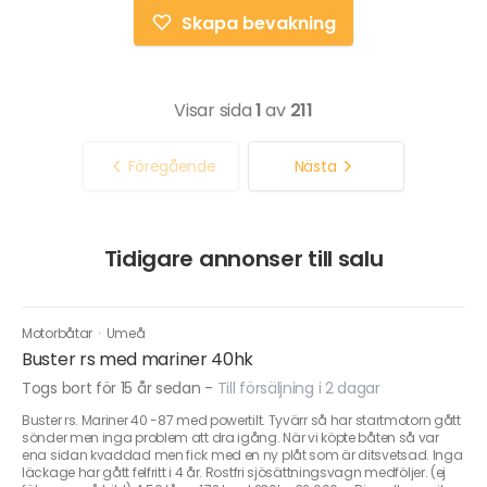
Skapa bevakning
Visar sida
1
av
211
Föregående
Nästa
Tidigare annonser till salu
Motorbåtar
·
Umeå
Buster rs med mariner 40hk
Togs bort för 15 år sedan
-
Till försäljning i 2 dagar
Buster rs. Mariner 40 -87 med powertilt. Tyvärr så har startmotorn gått
sönder men inga problem att dra igång. När vi köpte båten så var
ena sidan kvaddad men fick med en ny plåt som är ditsvetsad. Inga
läckage har gått felfritt i 4 år. Rostfri sjösättningsvagn medföljer. (ej