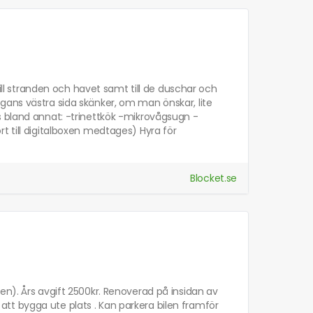
till stranden och havet samt till de duschar och
gans västra sida skänker, om man önskar, lite
s bland annat: -trinettkök -mikrovågsugn -
t till digitalboxen medtages) Hyra för
Blocket.se
en). Års avgift 2500kr. Renoverad på insidan av
et att bygga ute plats . Kan parkera bilen framför