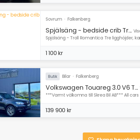
Sovrum
·
Falkenberg
Spjälsäng - bedside crib Tr...
Vis
Spjälsäng - Troll Romantica Tre ligghöjder, 
1 100 kr
Bilar
·
Falkenberg
Butik
Volkswagen Touareg 3.0 V6 T...
***Varmt välkomna till Skrea Bil AB*** All cars 
139 900 kr
Skapa bevaknin