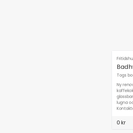
Fritidsh
Badhy
Togs bor
Ny renov
kaffekok
glassbar
lugna o
Kontakt
0 kr