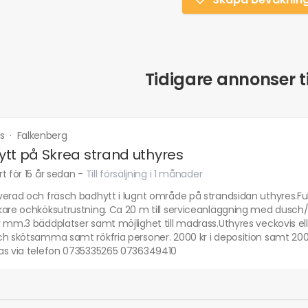
Tidigare annonser ti
us
·
Falkenberg
tt på Skrea strand uthyres
t för 15 år sedan
-
Till försäljning i 1 månader
erad och fräsch badhytt i lugnt område på strandsidan uthyres.Full 
are ochköksutrustning. Ca 20 m till serviceanläggning med dusch/w
 mm.3 bäddplatser samt möjlighet till madrass.Uthyres veckovis ell
ch skötsamma samt rökfria personer. 2000 kr i deposition samt 200
as via telefon 0735335265 0736349410