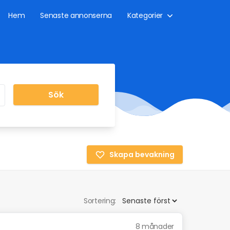
Hem
Senaste annonserna
Kategorier
Sök
Skapa bevakning
Sortering:
8 månader