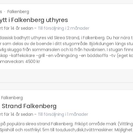
us
·
Falkenberg
tt i Falkenberg uthyres
t för 14 år sedan
-
Till försäljning i 2 månader
klassisk badhytt uthyres vid Skrea Strand, i Falkenberg. Du har nära 
r som delas av de boende i ditt stugområde. Björkdungen längs stu
lig skugga från sommarsolen och lä från havsbrisen. I stugan finn
kap -kaffekokare -grill -en våningsäng -en bäddsoffa -tv (eget kor
marveckan: 4500 kr
·
Falkenberg
 Strand Falkenberg
t för 14 år sedan
-
Till försäljning i 1 månader
på populära skrea strand Falkenberg. Friköpt område mark (Vittling
Spishäll och rostfrikyl. 5m till toa,dusch,disk,tvättmaskiner. Möjligh