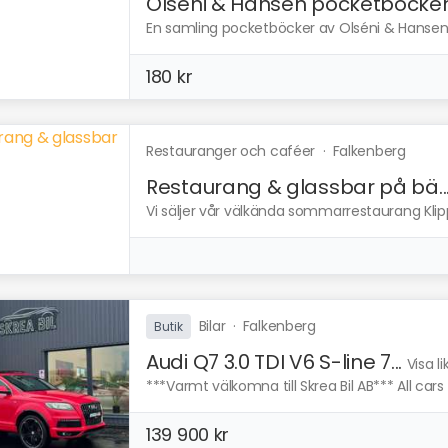
Olséni & Hansen pocketböcke
En samling pocketböcker av Olséni & Hansens 
180 kr
Restauranger och caféer
·
Falkenberg
Restaurang & glassbar på bä..
Vi säljer vår välkända sommarrestaurang Klip
Bilar
·
Falkenberg
Butik
Audi Q7 3.0 TDI V6 S-line 7...
Visa l
***Varmt välkomna till Skrea Bil AB*** All cars 
139 900 kr