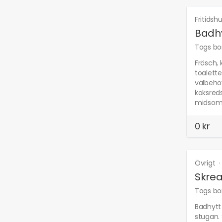
Fritidsh
Badhy
Togs bor
Fräsch, 
toalette
välbehöv
köksreds
midsom
0 kr
Övrigt
Skrea
Togs bor
Badhytt 
stugan. 