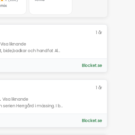
1 år
Visa liknande
 bide,badkar och handfat Al...
Blocket.se
1 år
.
Visa liknande
rien Herrgård i mässing. I b...
Blocket.se