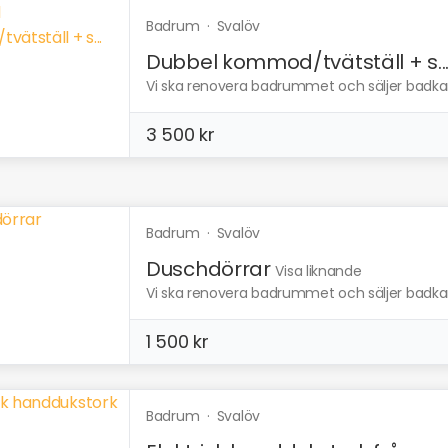
Badrum
·
Svalöv
Dubbel kommod/tvätställ + s..
Vi ska renovera badrummet och säljer badkar, 
3 500 kr
Badrum
·
Svalöv
Duschdörrar
Visa liknande
Vi ska renovera badrummet och säljer badkar, 
1 500 kr
Badrum
·
Svalöv