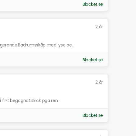
Blocket.se
2 år
gerande.Badrumsskåp med lyse oc...
Blocket.se
2 år
fint begagnat skick pga ren...
Blocket.se