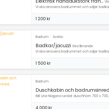
Elektrisk handdukstork från...
Vi
Vi ska renovera badrummet och säljer badkar, 
1 200 kr
Badrum
·
Svalöv
Badkar/jacuzzi
Visa liknande
Vi ska renovera badrummet och säljer badkar, 
1 500 kr
Badrum
Duschkabin och badrumsinred.
INR Line Niagara rundat duschhörn 700 x 700
4 000 kr