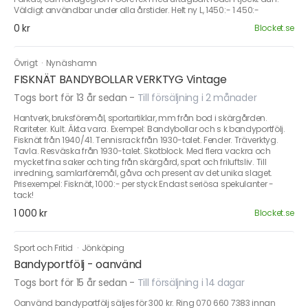
Väldigt användbar under alla årstider. Helt ny L, 1450:- 1 450:-
0 kr
Blocket.se
Övrigt
·
Nynäshamn
FISKNÄT BANDYBOLLAR VERKTYG Vintage
Togs bort för 13 år sedan
-
Till försäljning i 2 månader
Hantverk, bruksföremål, sportartiklar, mm från bod i skärgården.
Rariteter. Kult. Äkta vara. Exempel: Bandybollar och s k bandyportfölj.
Fisknät från 1940/41. Tennisrack från 1930-talet. Fender. Träverktyg.
Tavla. Resväska från 1930-talet. Skotblock. Med flera vackra och
mycket fina saker och ting från skärgård, sport och friluftsliv. Till
inredning, samlarföremål, gåva och present av det unika slaget.
Prisexempel: Fisknät, 1000:- per styck Endast seriösa spekulanter -
tack!
1 000 kr
Blocket.se
Sport och Fritid
·
Jönköping
Bandyportfölj - oanvänd
Togs bort för 15 år sedan
-
Till försäljning i 14 dagar
Oanvänd bandyportfölj säljes för 300 kr. Ring 070 660 7383 innan