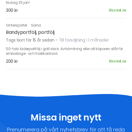
tisdag 25 jan!
300 kr
Blocket.se
Vintersporter
·
Solna
Bandyportfölj, portfölj
Togs bort för 15 år sedan
-
Till försäljning i 1 månader
50-tals läderportfölj i gott skick. Avhämtning eller att köparen står för
emballage- och fraktkostnad.
200 kr
Blocket.se
Missa inget nytt
Prenumerera på vårt nyhetsbrev för att få reda