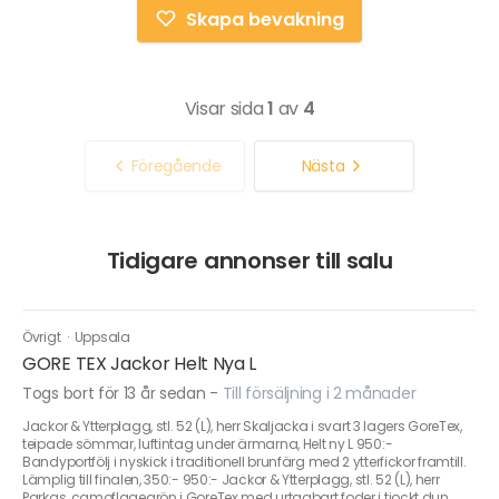
Skapa bevakning
Visar sida
1
av
4
Föregående
Nästa
Tidigare annonser till salu
Övrigt
·
Uppsala
GORE TEX Jackor Helt Nya L
Togs bort för 13 år sedan
-
Till försäljning i 2 månader
Jackor & Ytterplagg, stl. 52 (L), herr Skaljacka i svart 3 lagers GoreTex,
teipade sömmar, luftintag under ärmarna, Helt ny L 950:-
Bandyportfölj i nyskick i traditionell brunfärg med 2 ytterfickor framtill.
Lämplig till finalen, 350:- 950:- Jackor & Ytterplagg, stl. 52 (L), herr
Parkas, camoflagegrön i GoreTex med urtagbart foder i tjockt dun.