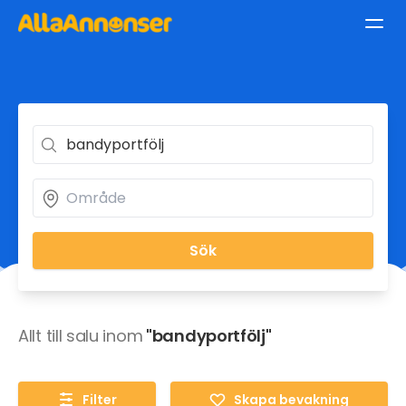
Sök
Allt till salu inom
"bandyportfölj"
Filter
Skapa bevakning