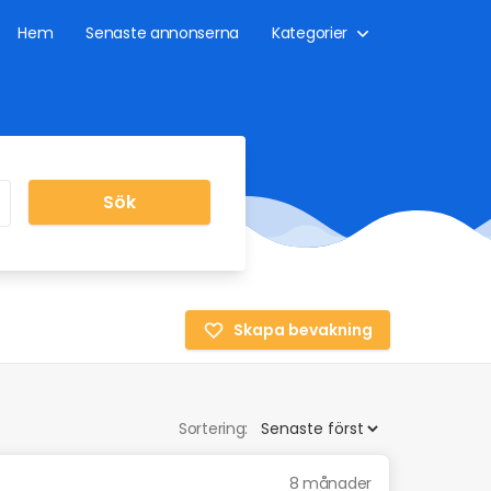
Hem
Senaste annonserna
Kategorier
Sök
Skapa bevakning
Sortering:
8 månader