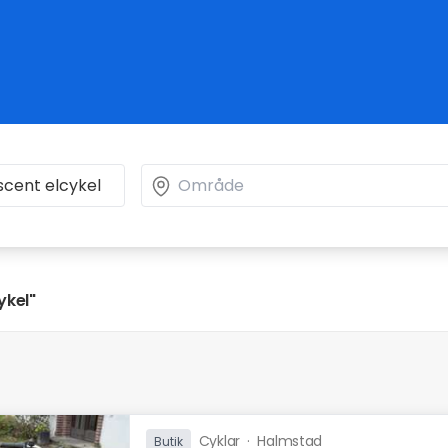
ykel"
Cyklar
·
Halmstad
Butik