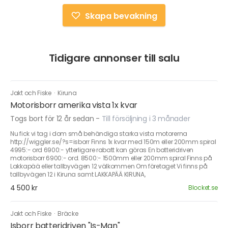
Skapa bevakning
Tidigare annonser till salu
Jakt och Fiske
·
Kiruna
Motorisborr amerika vista 1x kvar
Togs bort för 12 år sedan
-
Till försäljning i 3 månader
Nu fick vi tag i dom små behändiga starka vista motorerna
http://wiggler.se/?s=isborr Finns 1x kvar med 150m eller 200mm spiral
4995:- ord 6900:- ytterligare rabatt kan göras En batteridriven
motorisborr 6900:- ord. 8500:- 1500mm eller 200mm spiral Finns på
Lakkapää eller tallbyvägen 12 välkommen Om företaget Vi finns på
tallbyvägen 12 i Kiruna samt LAKKAPÄÄ KIRUNA,
4 500 kr
Blocket.se
Jakt och Fiske
·
Bräcke
Isborr batteridriven "Is-Man"