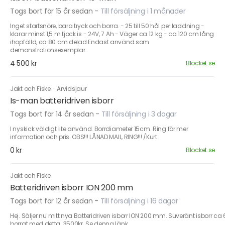
Togs bort för 15 år sedan
-
Till försäljning i 1 månader
Inget startsnöre, bara tryck och borra. - 25 till 50 hål per laddning -
klarar minst 1,5 m tjock is - 24V, 7 Ah - Väger ca 12 kg - ca 120 cm lång
ihopfälld, ca 80 cm delad Endast använd som
demonstrationsexemplar.
4 500 kr
Blocket.se
Jakt och Fiske
·
Arvidsjaur
Is-man batteridriven isborr
Togs bort för 14 år sedan
-
Till försäljning i 3 dagar
I nyskick väldigt lite använd. Borrdiameter 15cm. Ring för mer
information och pris. OBS!!! LÅNAD MAIL, RING!!! /Kurt
0 kr
Blocket.se
Jakt och Fiske
Batteridriven isborr ION 200 mm
Togs bort för 12 år sedan
-
Till försäljning i 16 dagar
Hej. Säljer nu mitt nya Batteridriven isborr ION 200 mm. Suveränt isborr ca 
borrat med detta. 3500kr. Se denna länk.