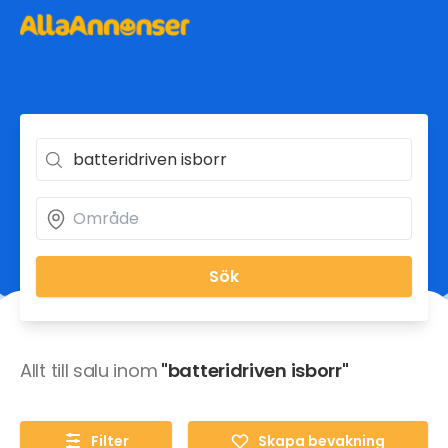
Sök
Allt till salu inom
"batteridriven isborr"
Filter
Skapa bevakning