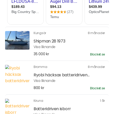
Kungsör
8 månader
Shipman 28 1973
Visa liknande
35 000 kr
Blocket.se
Bromma
8 månader
Ryobi häcksax batteridriven...
Visa liknande
800 kr
Blocket.se
Kiruna
1 år
Batteridriven isborr