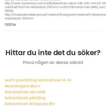
http://www.clasohlson.com/se/Batteridriven-isborr-ION-200-mm/31-1112
också ett Fishman Motorisborr 200mm ca 200 hål borrat med detta, som 
1500kr.
http://shop.bollnasbilvard.se/maskiner/tradgardsmaskiner/motorborra
motorisborr-200mm
1 500 kr
Hittar du inte det du söker?
Prova någon av dessa sökord
würth popnittång batteridriven 14 4V
skruvdragare isborr
batteridriven värmefilt
batteridriven plattång
batteridriven fettspruta 18V