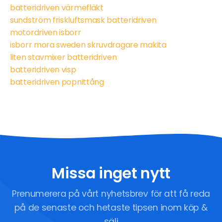
batteridriven värmefläkt
sundström friskluftsmask batteridriven
motordriven isborr
isborr mora sweden skruvdragare makita
liten stavmixer batteridriven
batteridriven visp
batteridriven popnittång
Missa inget nytt
Prenumerera på vårt nyhetsbrev för att få reda
på de senaste och hetaste tipsen inom köp &
sälj