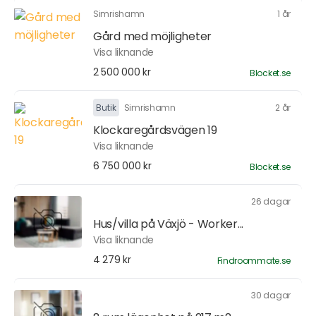
Simrishamn
1 år
Gård med möjligheter
Visa liknande
2 500 000 kr
Blocket.se
Butik
Simrishamn
2 år
Klockaregårdsvägen 19
Visa liknande
6 750 000 kr
Blocket.se
26 dagar
Hus/villa på Växjö - Worker...
Visa liknande
4 279 kr
Findroommate.se
30 dagar