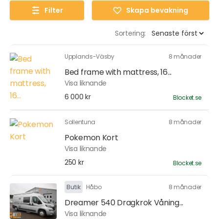
Filter
Skapa bevakning
Sortering:
Upplands-Väsby
8 månader
Bed frame with mattress, 16...
Visa liknande
6 000 kr
Blocket.se
Sollentuna
8 månader
Pokemon Kort
Visa liknande
250 kr
Blocket.se
Butik
Håbo
8 månader
Dreamer 540 Dragkrok Våning...
Visa liknande