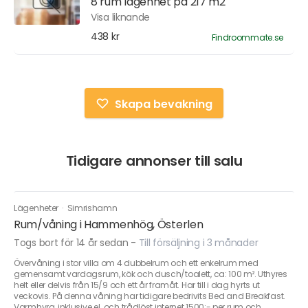
8 rum lägenhet på 217 m2
Visa liknande
438 kr
Findroommate.se
Skapa bevakning
Tidigare annonser till salu
Lägenheter
·
Simrishamn
Rum/våning i Hammenhög, Österlen
Togs bort för 14 år sedan
-
Till försäljning i 3 månader
Övervåning i stor villa om 4 dubbelrum och ett enkelrum med
gemensamt vardagsrum, kök och dusch/toalett, ca: 100 m². Uthyres
helt eller delvis från 15/9 och ett år framåt. Har till i dag hyrts ut
veckovis. På denna våning har tidigare bedrivits Bed and Breakfast.
Varmhyra, inklusive el. och trådlöst internet.1500:- per rum och