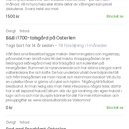
månad. Vill ni hyra hela eller större delar av våningen kan priset
diskuteras. Svara helst via mail
1 500 kr
Blocket.se
Övrigt
·
Ystad
B&B i 1700-talsgård på Österlen
Togs bort för 14 år sedan
-
Till försäljning i 1 månader
Vårt Bed and Breakfast ligger mellan Glemmingebro och Ingelstorp,
på landet men ändå nära till det mesta. Knappagården är en
trelängad skånegård med stor trädgård och kullersten på
innergården. Rummen är nyrenoverade och har sköna sängar samt
vattenkokare, the och kaffe. De har underbar utsikt över böljande fält
och från trädgården ser man havet och Hammars backar! Vill du ta
en cykeltur lånar vi gärna ut cykel och hjälm. Tillgång till trådlöst
bredband. Är man ledig ska man helst inte passa några tider, därför
har vi ett separat frukost/allrum där du gör iordning din egen frukost i
lugn och ro och när du själv känner för det. För mer information och
prisuppgifter se: www.absolutbandb.se Välkomna!
0 kr
Blocket.se
Övrigt
·
Ystad