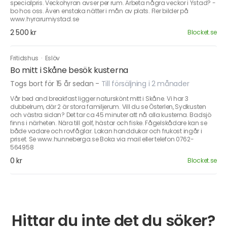
specialpris. Veckohyran avser per rum. Arbeta några veckor i Ystad? -
bo hos oss. Även enstaka nätter i mån av plats. Fler bilder på
www.hyrarumiystad.se
2 500 kr
Blocket.se
Fritidshus
·
Eslöv
Bo mitt i Skåne besök kusterna
Togs bort för 15 år sedan
-
Till försäljning i 2 månader
Vår bed and breakfast ligger naturskönt mitt i Skåne. Vi har 3
dubbelrum, där 2 är stora familjerum. Vill du se Österlen, Sydkusten
och västra sidan? Det tar ca 45 minuter att nå alla kusterna. Badsjö
finns i närheten. Nära till golf, hästar och fiske. Fågelskådare kan se
både vadare och rovfåglar. Lakan handdukar och frukost ingår i
priset. Se www.hunneberga.se Boka via mail eller telefon 0762-
564958
0 kr
Blocket.se
Hittar du inte det du söker?