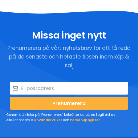
Missa inget nytt
Prenumerera på vårt nyhetsbrev för att få reda
på de senaste och hetaste tipsen inom köp &
sälj
Prenumerera
Genom att klicka på "Prenumerera" bekräftar du att du tagit del av
AllaAnnonsers´s
Användarvillkor
och
Personuppgifter