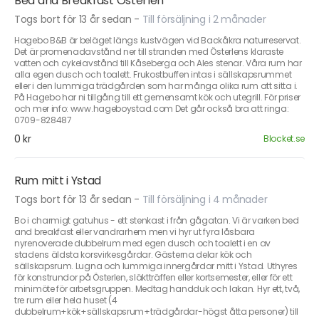
Bed and Breakfast Österlen
Togs bort för 13 år sedan
-
Till försäljning i 2 månader
Hagebo B&B är beläget längs kustvägen vid Backåkra naturreservat.
Det är promenadavstånd ner till stranden med Österlens klaraste
vatten och cykelavstånd till Kåseberga och Ales stenar. Våra rum har
alla egen dusch och toalett. Frukostbuffen intas i sällskapsrummet
eller i den lummiga trädgården som har många olika rum att sitta i.
På Hagebo har ni tillgång till ett gemensamt kök och utegrill. För priser
och mer info: www.hageboystad.com Det går också bra att ringa:
0709-828487
0 kr
Blocket.se
Rum mitt i Ystad
Togs bort för 13 år sedan
-
Till försäljning i 4 månader
Bo i charmigt gatuhus - ett stenkast i från gågatan. Vi är varken bed
and breakfast eller vandrarhem men vi hyr ut fyra låsbara
nyrenoverade dubbelrum med egen dusch och toalett i en av
stadens äldsta korsvirkesgårdar. Gästerna delar kök och
sällskapsrum. Lugna och lummiga innergårdar mitt i Ystad. Uthyres
för konstrundor på Österlen, släktträffen eller kortsemester, eller för ett
minimöte för arbetsgruppen. Medtag handduk och lakan. Hyr ett, två,
tre rum eller hela huset (4
dubbelrum+kök+sällskapsrum+trädgårdar-högst åtta personer) till