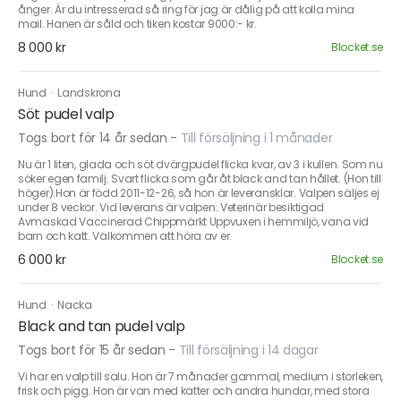
ånger. Är du intresserad så ring för jag är dålig på att kolla mina
mail. Hanen är såld och tiken kostar 9000:- kr.
8 000 kr
Blocket.se
Hund
·
Landskrona
Söt pudel valp
Togs bort för 14 år sedan
-
Till försäljning i 1 månader
Nu är 1 liten, glada och söt dvärgpudel flicka kvar, av 3 i kullen. Som nu
söker egen familj. Svart flicka som går åt black and tan hållet. (Hon till
höger).Hon är född 2011-12-26, så hon är leveransklar. Valpen säljes ej
under 8 veckor. Vid leverans är valpen: Veterinär besiktigad
Avmaskad Vaccinerad Chippmärkt Uppvuxen i hemmiljö, vana vid
barn och katt. Välkommen att höra av er.
6 000 kr
Blocket.se
Hund
·
Nacka
Black and tan pudel valp
Togs bort för 15 år sedan
-
Till försäljning i 14 dagar
Vi har en valp till salu. Hon är 7 månader gammal, medium i storleken,
frisk och pigg. Hon är van med katter och andra hundar, med stora