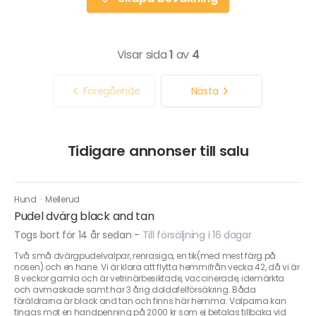
Visar sida
1
av
4
Föregående
Nästa
Tidigare annonser till salu
Hund
·
Mellerud
Pudel dvärg black and tan
Togs bort för 14 år sedan
-
Till försäljning i 16 dagar
Två små dvärgpudelvalpar, renrasiga, en tik(med mest färg på
nosen) och en hane. Vi är klara att flytta hemmifrån vecka 42, då vi är
8 veckor gamla och är vetrinärbesiktade, vaccinerade, idemärkta
och avmaskade samt har 3 årig doldafelförsäkring. Båda
föräldrarna är black and tan och finns här hemma. Valparna kan
tingas mot en handpenning på 2000 kr som ej betalas tillbaka vid