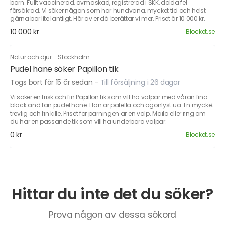
barn. Fullt vaccinerad, avmaskad, registrerad i SKK, dolda fel
försäkrad. Vi söker någon som har hundvana, mycket tid och helst
gärna bor lite lantligt. Hör av er då berättar vi mer. Priset är 10 000 kr.
10 000 kr
Blocket.se
Natur och djur
·
Stockholm
Pudel hane söker Papillon tik
Togs bort för 15 år sedan
-
Till försäljning i 26 dagar
Vi söker en frisk och fin Papillon tik som vill ha valpar med våran fina
black and tan pudel hane. Han är patella och ögonlyst ua. En mycket
trevlig och fin kille. Priset för parningen är en valp. Maila eller ring om
du har en passande tik som vill ha underbara valpar.
0 kr
Blocket.se
Hittar du inte det du söker?
Prova någon av dessa sökord