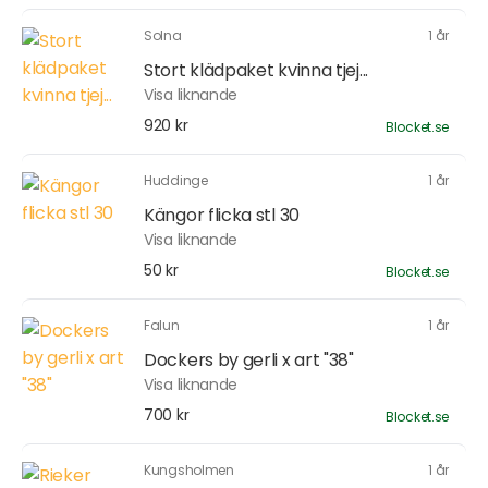
Solna
1 år
Stort klädpaket kvinna tjej...
Visa liknande
920 kr
Blocket.se
Huddinge
1 år
Kängor flicka stl 30
Visa liknande
50 kr
Blocket.se
Falun
1 år
Dockers by gerli x art "38"
Visa liknande
700 kr
Blocket.se
Kungsholmen
1 år