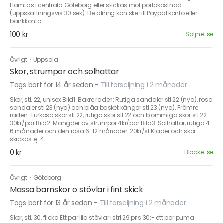
Hämtas i centrala Göteborg eller skickas mot portokostnad
(uppskattningsvis 30 sek). Betalning kan ske till Paypal konto eller
bankkonto.
100 kr
Säljnet.se
Övrigt
·
Uppsala
Skor, strumpor och solhattar
Togs bort för 14 år sedan
-
Till försäljning i 2 månader
Skor, stl. 22, unisex Bild1: Bakre raden: Rutiga sandaler stl 22 (nya), rosa
sandaler stl 23 (nya) och blåa basket kängor stl 23 (nya). Främre
raden: Turkosa skor stl 22, rutiga skor stl 22 och blommiga skor stl 22.
30kr/par Bild2: Mängder av strumpor 4kr/par Bild3: Solhattar, rutiga 4-
6 månader och den rosa 6-12 månader. 20kr/st Kläder och skor
skickas ej. 4:-
0 kr
Blocket.se
Övrigt
·
Göteborg
Massa barnskor o stövlar i fint skick
Togs bort för 13 år sedan
-
Till försäljning i 2 månader
Skor, stl. 30, flicka Ett par lila stövlar i strl 29 pris 30:- ett par puma