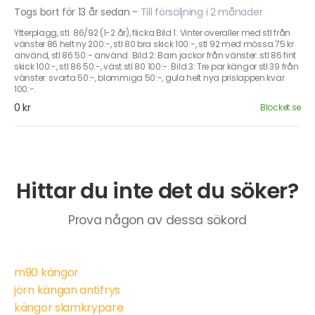
Togs bort för 13 år sedan
-
Till försäljning i 2 månader
Ytterplagg, stl. 86/92 (1-2 år), flicka Bild 1: Vinter overaller med stl från
vänster 86 helt ny 200:-, stl 80 bra skick 100:-, stl 92 med mössa 75 kr
använd, stl 86 50:- använd. Bild 2: Barn jackor från vänster: stl 86 fint
skick 100:-, stl 86 50:-, väst stl 80 100:-. Bild 3: Tre par kängor stl 39 från
vänster: svarta 50:-, blommiga 50:-, gula helt nya prislappen kvar
100:-.
0 kr
Blocket.se
Hittar du inte det du söker?
Prova någon av dessa sökord
m90 kängor
jörn kängan antifrys
kängor slamkrypare