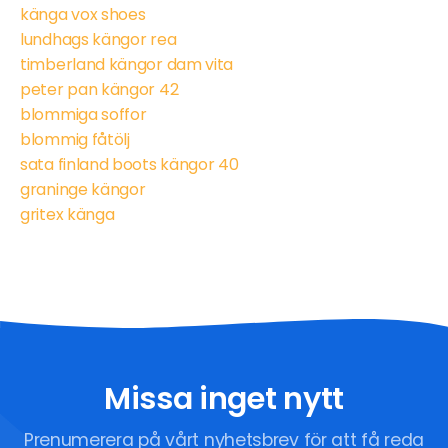
känga vox shoes
lundhags kängor rea
timberland kängor dam vita
peter pan kängor 42
blommiga soffor
blommig fåtölj
sata finland boots kängor 40
graninge kängor
gritex känga
Missa inget nytt
Prenumerera på vårt nyhetsbrev för att få reda