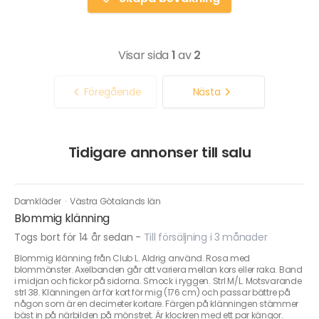
Visar sida
1
av
2
Föregående
Nästa
Tidigare annonser till salu
Damkläder
·
Västra Götalands län
Blommig klänning
Togs bort för 14 år sedan
-
Till försäljning i 3 månader
Blommig klänning från Club L. Aldrig använd. Rosa med
blommönster. Axelbanden går att variera mellan kors eller raka. Band
i midjan och fickor på sidorna. Smock i ryggen. Strl M/L. Motsvarande
strl 38. Klänningen är för kort för mig (176 cm) och passar bättre på
någon som är en decimeter kortare. Färgen på klänningen stämmer
bäst in på närbilden på mönstret. Är klockren med ett par kängor.