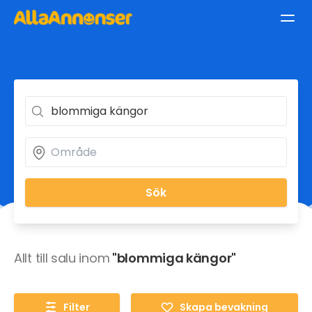
Sök
Allt till salu inom
"blommiga kängor"
Filter
Skapa bevakning