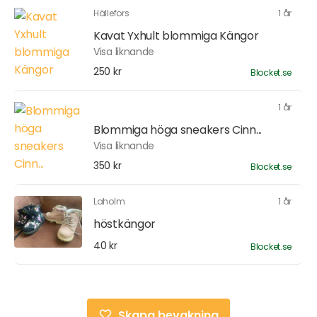
Hällefors
1 år
Kavat Yxhult blommiga Kängor
Visa liknande
250 kr
Blocket.se
1 år
Blommiga höga sneakers Cinn...
Visa liknande
350 kr
Blocket.se
Laholm
1 år
höstkängor
40 kr
Blocket.se
Skapa bevakning