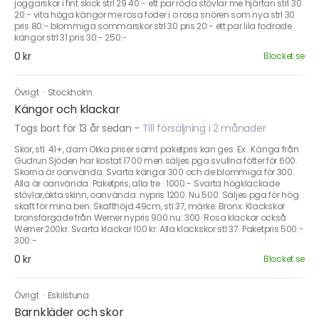
joggarskor i fint skick strl 29 40:- ett par röda stövlar me hjärtan strl 30
20:- vita höga kängor me rosa foder i o rosa snören som nya strl 30
pris 80:- blommiga sommarskor strl 30 pris 20:- ett par lila fodrade
kängor strl 31 pris 30:- 250:-
0 kr
Blocket.se
Övrigt
·
Stockholm
Kängor och klackar
Togs bort för 13 år sedan
-
Till försäljning i 2 månader
Skor, stl. 41+, dam Olika priser samt paketpris kan ges. Ex . Känga från
Gudrun Sjöden har kostat 1700 men säljes pga svullna fötter för 600.
Skorna är oanvända. Svarta kängor 300 och de blommiga för 300.
Alla är oanvända. Paketpris, alla tre : 1000:- Svarta högklackade
stövlar,äkta skinn, oanvända: nypris 1200. Nu 500. Säljes pga för hög
skaft för mina ben. Skafthöjd 49cm, stl 37, märke: Bronx. Klackskor
bronsfärgade från Werner nypris 900 nu: 300. Rosa klackar också
Werner 200kr. Svarta klackar 100 kr. Alla klackskor stl 37. Paketpris 500:-
300:-
0 kr
Blocket.se
Övrigt
·
Eskilstuna
Barnkläder och skor