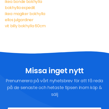
ikea bonde bokhylla
bokhylla expedit
ikea magiker bokhylla
ellos julgardiner
vit billy bokhylla 60cm
Missa inget nytt
Prenumerera på vårt nyhetsbrev för att få reda
på de senaste och hetaste tipsen inom köp &
sälj