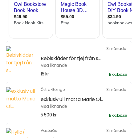
8 månader
Bebiskläder för tjej från s...
Visa liknande
15 kr
Blocket.se
Östra Göinge
8 månader
exklusiv ull matta Marie Ol...
Visa liknande
5 500 kr
Blocket.se
Västerås
8 månader