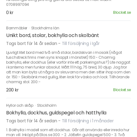
0708997094
0 kr
Blocket.se
Barnmöbler
·
Stockholms län
Unikt bord, stolar, bokhylla och skolbänt
Togs bort för 14 år sedan
-
Till försäljning i Igår
Ljuvligt litet bord med två små stolar, bordskivan i mosaik (något
tuschstreck finns men syns knappt i mönstret) 150:- Charmig
bokhylla, eller dockhus (eller varför inte ett parkeringshus?) Lite naggat
i kanterna men funkar absolut. Mått 111 hög, 75 bred, 30 djup. Jag tror
att man kan byta ut några av skruvarna men den sitter ihop som den
är. 150:- Skolbänk med gullig, liten krok för väska och lock. Tillhörande
charmig stol. 200:-
200 kr
Blocket.se
Hyllor och skåp
·
Stockholm
Bokhylla, dockhus, guldspegel och hatthylla
Togs bort för 14 år sedan
-
Till försäljning i 1 månader
1. Bokhylla i modell som ett dockhus. Går att använda eller inreda hur
man vill. Inköpt på Ellos.se 300 :- 2. Jättefin guldspegel 500:- 3. Två