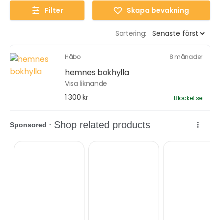
Filter
Skapa bevakning
Sortering:
Håbo
8 månader
hemnes bokhylla
Visa liknande
1 300 kr
Blocket.se