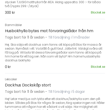
stycken TJUSIG hatthyllor från IKEA. Aldrig uppsatta. 300 :- för båda
två.(nypris 299:-/styck)
300 kr
Blocket.se
Barnmöbler
Husbokhylla bytes mot förvaringslådor från hm
Togs bort för 11 år sedan
-
Till försäljning i 1 månader
Hej. Ska sälja ett dockhus som fanns att köpa på Ellos för massa år
sedan. Nymålat i vitt. Va blått å gult förut. Jätte fint. Väldigt svåra att
få tag på. Vill byta till dessa förvaringslådor som fanns att köpa på
hm home för ett tag sen. Nån som vill byta? Hm home husbokhylla
dockhus bokhylla
0 kr
Blocket.se
Leksaker
Dockhus Dockskåp stort
Togs bort för 11 år sedan
-
Till försäljning i 5 dagar
Hej! Letar med ljus och lykta efter ett dockhus/bokhylla som den på
bilden. Såldes på Ellos för några år sedan, färg spelar ingen roll. Håller
tummarna att någon har ett sådant o vill sälja. Har möjlighet att