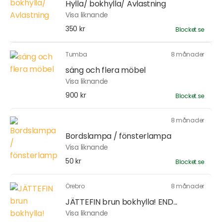
Hylla/ bokhylla/ Avlastning
Visa liknande
350 kr
Blocket.se
Tumba
8 månader
säng och flera möbel
Visa liknande
900 kr
Blocket.se
8 månader
Bordslampa / fönsterlampa
Visa liknande
50 kr
Blocket.se
Örebro
8 månader
JÄTTEFIN brun bokhylla! END...
Visa liknande