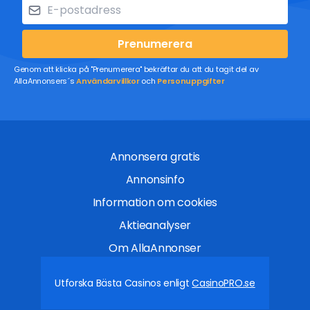
Prenumerera
Genom att klicka på "Prenumerera" bekräftar du att du tagit del av
AllaAnnonsers´s
Användarvillkor
och
Personuppgifter
Annonsera gratis
Annonsinfo
Information om cookies
Aktieanalyser
Om AllaAnnonser
Utforska Bästa Casinos enligt
CasinoPRO.se