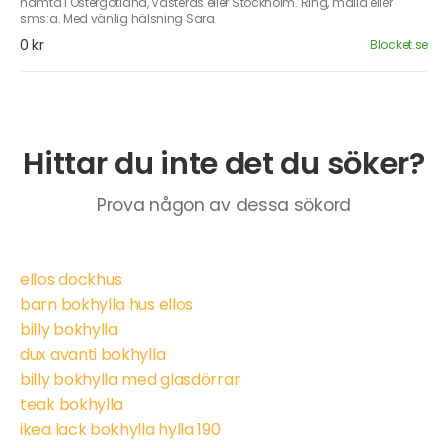
hämta i Östergötland, Västerås eller Stockholm. Ring, maila eller
sms:a. Med vänlig hälsning Sara
0 kr
Blocket.se
Hittar du inte det du söker?
Prova någon av dessa sökord
ellos dockhus
barn bokhylla hus ellos
billy bokhylla
dux avanti bokhylla
billy bokhylla med glasdörrar
teak bokhylla
ikea lack bokhylla hylla 190