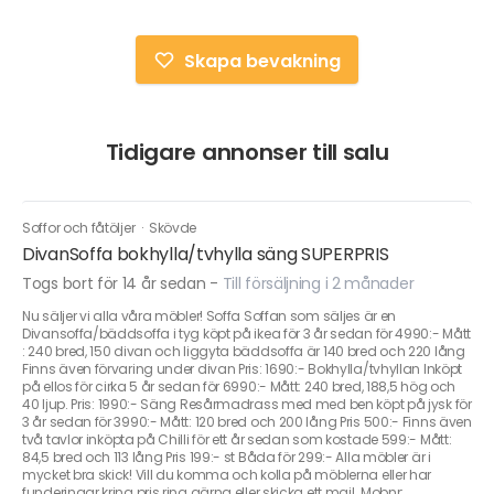
Skapa bevakning
Tidigare annonser till salu
Soffor och fåtöljer
·
Skövde
DivanSoffa bokhylla/tvhylla säng SUPERPRIS
Togs bort för 14 år sedan
-
Till försäljning i 2 månader
Nu säljer vi alla våra möbler! Soffa Soffan som säljes är en
Divansoffa/bäddsoffa i tyg köpt på ikea för 3 år sedan för 4990:- Mått
: 240 bred, 150 divan och liggyta bäddsoffa är 140 bred och 220 lång
Finns även förvaring under divan Pris: 1690:- Bokhylla/tvhyllan Inköpt
på ellos för cirka 5 år sedan för 6990:- Mått: 240 bred, 188,5 hög och
40 ljup. Pris: 1990:- Säng Resårmadrass med med ben köpt på jysk för
3 år sedan för 3990:- Mått: 120 bred och 200 lång Pris 500:- Finns även
två tavlor inköpta på Chilli för ett år sedan som kostade 599:- Mått:
84,5 bred och 113 lång Pris 199:- st Båda för 299:- Alla möbler är i
mycket bra skick! Vill du komma och kolla på möblerna eller har
funderingar kring pris ring gärna eller skicka ett mail. Mobnr: