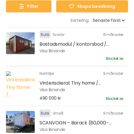
Filter
Skapa bevakning
Sortering:
Butik
Svalöv
8 månader
Bostadsmodul / kontorsbod /...
Visa liknande
Blocket.se
Norrtälje
8 månader
Vinterisolerat Tiny home /...
Visa liknande
490 000 kr
Blocket.se
Butik
Umeå
8 månader
SCANVOGN – Barack (80,000:-...
Visa liknande