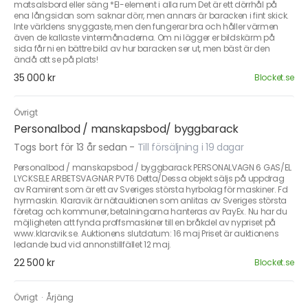
matsalsbord eller säng *El-element i alla rum Det är ett dörrhål på
ena långsidan som saknar dörr, men annars är baracken i fint skick.
Inte världens snyggaste, men den fungerar bra och håller värmen
även de kallaste vintermånaderna. Om ni lägger er bildskärm på
sida får ni en bättre bild av hur baracken ser ut, men bäst är den
ändå att se på plats!
35 000 kr
Blocket.se
Övrigt
Personalbod / manskapsbod/ byggbarack
Togs bort för 13 år sedan
-
Till försäljning i 19 dagar
Personalbod / manskapsbod / byggbarack PERSONALVAGN 6 GAS/EL
LYCKSELE ARBETSVAGNAR PVT6 Detta/Dessa objekt säljs på uppdrag
av Ramirent som är ett av Sveriges största hyrbolag för maskiner. Fd
hyrmaskin. Klaravik är nätauktionen som anlitas av Sveriges största
företag och kommuner, betalningarna hanteras av PayEx. Nu har du
möjligheten att fynda proffsmaskiner till en bråkdel av nypriset på
www.klaravik.se. Auktionens slutdatum: 16 maj Priset är auktionens
ledande bud vid annonstillfället 12 maj.
22 500 kr
Blocket.se
Övrigt
·
Årjäng