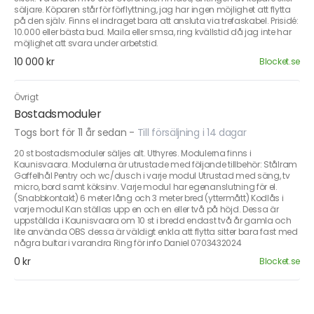
säljare. Köparen står för förflyttning, jag har ingen möjlighet att flytta
på den själv. Finns el indraget bara att ansluta via trefaskabel. Prisidé:
10.000 eller bästa bud. Maila eller smsa, ring kvällstid då jag inte har
möjlighet att svara under arbetstid.
10 000 kr
Blocket.se
Övrigt
Bostadsmoduler
Togs bort för 11 år sedan
-
Till försäljning i 14 dagar
20 st bostadsmoduler säljes alt. Uthyres. Modulerna finns i
Kaunisvaara. Modulerna är utrustade med följande tillbehör: Stålram
Gaffelhål Pentry och wc/dusch i varje modul Utrustad med säng, tv
micro, bord samt köksinv. Varje modul har egenanslutning för el.
(Snabbkontakt) 6 meter lång och 3 meter bred (yttermått) Kodlås i
varje modul Kan ställas upp en och en eller två på höjd. Dessa är
uppställda i Kaunisvaara om 10 st i bredd endast två år gamla och
lite använda OBS dessa är väldigt enkla att flytta sitter bara fast med
några bultar i varandra Ring för info Daniel 0703432024
0 kr
Blocket.se