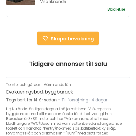
Visa liknande
Blocket.se
Skapa bevakning
Tidigare annonser till salu
Tomter och gårdar
·
Värmlands län
Evakueringsbod, byggbarack
Togs bort för 14 år sedan
-
Till försäljning i 4 dagar
Hej Nu är det äntligen dags att sälja mitt hem! Vi överger en
byggbarack med allt man kan önska för ett helt vanligt hus.
Baracken är 3x8,5 meter och har *Välkomnande hall med
klädhängare *WC/Dusch med varmvattenberedare, fungerande
toalett och handfat. *Pentry/Kök med spis, kolfilterfläkt, kylskåp,
förvaringsskåp och diskmaskin * "Rum" med plats för t.ex.