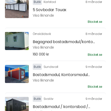
Butik
Karlstad
8 månader
5 Sovbodar Touax
Visa liknande
Blocket.se
Örnsköldsvik
8 månader
Begagnad bostadsmodul/konto...
Visa liknande
160 000 kr
Blocket.se
Butik
Sundsvall
9 månader
Bostadsmodul, Kontorsmodul...
Visa liknande
Blocket.se
Butik
Svalöv
9 månader
Bostadsmodul / kontorsbod /...