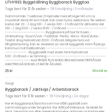
UTHYRES Byggställning Byggbarack Byggtoa
Togs bort för 12 år sedan
-
Till försäljning i 3 månader
Gammal Haki. 7 sektioner, 21 löpmeter med ett lager 140 cm ny
murartrall. Minst 60 kvm totalt. Kan även hyras sektionsvis. Per sektion
kostar det: 20:- / dag 100:- / vecka 300:- / månad För allt kostar det:
100:- / dag 500:- / vecka 1500:- / månad ------------------------
------------------------ Byggbarack på hjul för 6 pers -
Omklädning -Dusch/vvb -Tvättställ -Pentry -Micro -Bord/stolar -
Traktor drag Hyrkostnad 2000:-/månad, billigare hyra vid
långtidshyrning. Kan ev. levereras av oss till byggplats inom Årjängs
Kommun mot fraktkostnad. ------------------------------------
------------- -Byggtoalett med sluten tank Hyrkostnad
500:-/månad + ev tömning -----------------------------------
--------------- ALLA PRISER PLUS MOMS BRA MED MAILFÖRFRÅGAN
HÄMTPRIS NÅGON MIL UTANFÖR ÅRJÄNG
25 kr
Blocket.se
Övrigt
Byggbarack / Jaktkoja / Arbetsbarack
Togs bort för 11 år sedan
-
Till försäljning i 24 dagar
Har en byggbarack/byscha som har stått uppställt som
sommarstuga under längre tid. Har stått på träklossar. Se bilder för
skick. Verandan rivs efter överenskommelse, antingen av köpare eller