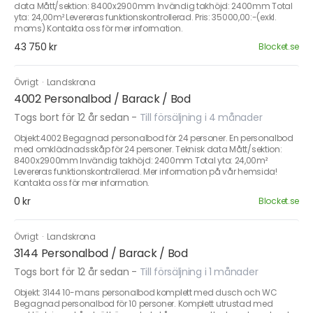
data Mått/sektion: 8400x2900mm Invändig takhöjd: 2400mm Total
yta: 24,00m² Levereras funktionskontrollerad. Pris: 35000,00:-(exkl.
moms) Kontakta oss för mer information.
43 750 kr
Blocket.se
Övrigt
·
Landskrona
4002 Personalbod / Barack / Bod
Togs bort för 12 år sedan
-
Till försäljning i 4 månader
Objekt:4002 Begagnad personalbod för 24 personer. En personalbod
med omklädnadsskåp för 24 personer. Teknisk data Mått/sektion:
8400x2900mm Invändig takhöjd: 2400mm Total yta: 24,00m²
Levereras funktionskontrollerad. Mer information på vår hemsida!
Kontakta oss för mer information.
0 kr
Blocket.se
Övrigt
·
Landskrona
3144 Personalbod / Barack / Bod
Togs bort för 12 år sedan
-
Till försäljning i 1 månader
Objekt: 3144 10-mans personalbod komplett med dusch och WC
Begagnad personalbod för 10 personer. Komplett utrustad med