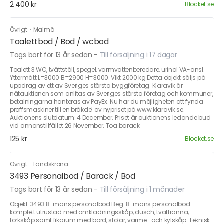
2 400 kr
Blocket.se
Övrigt
·
Malmö
Toalettbod / Bod / wcbod
Togs bort för 13 år sedan
-
Till försäljning i 17 dagar
Toalett 3 WC, tvättställ, spegel, varmvattenberedare, urinal VA-ansl.
Yttermått L=3000 B=2900 H=3000. Vikt 2000 kg Detta objekt säljs på
uppdrag av ett av Sveriges största byggföretag. Klaravik är
nätauktionen som anlitas av Sveriges största företag och kommuner,
betalningarna hanteras av PayEx. Nu har du möjligheten att fynda
proffsmaskiner till en bråkdel av nypriset på www.klaravik.se.
Auktionens slutdatum: 4 December. Priset är auktionens ledande bud
vid annonstillfället 26 November. Toa barack
125 kr
Blocket.se
Övrigt
·
Landskrona
3493 Personalbod / Barack / Bod
Togs bort för 13 år sedan
-
Till försäljning i 1 månader
Objekt: 3493 8-mans personalbod Beg. 8-mans personalbod
komplett utrustad med omklädningsskåp, dusch, tvättränna,
torkskåp samt fikarum med bord, stolar, värme- och kylskåp. Teknisk