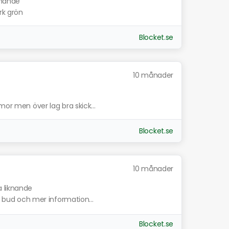
knande
rk grön
Blocket.se
10 månader
mor men över lag bra skick...
Blocket.se
10 månader
a liknande
ta bud och mer information...
Blocket.se