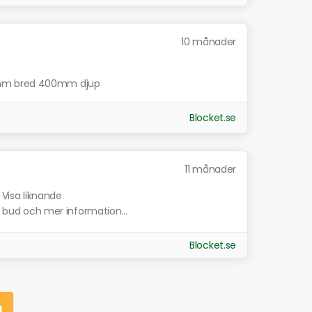
10 månader
0mm bred 400mm djup
Blocket.se
11 månader
Visa liknande
ta bud och mer information...
Blocket.se
g