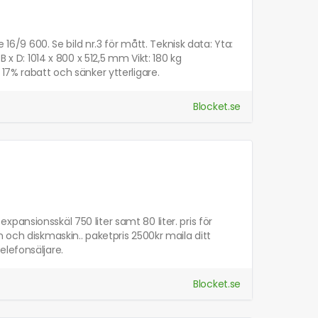
 16/9 600. Se bild nr.3 för mått. Teknisk data: Yta:
 x D: 1014 x 800 x 512,5 mm Vikt: 180 kg
17% rabatt och sänker ytterligare.
Blocket.se
ansionsskäl 750 liter samt 80 liter. pris för
 och diskmaskin.. paketpris 2500kr maila ditt
elefonsäljare.
Blocket.se