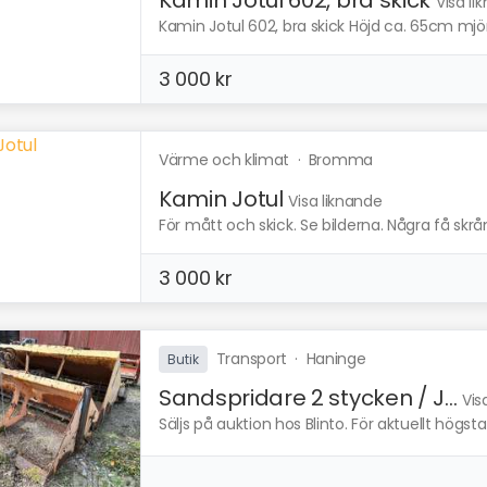
Visa li
Kamin Jotul 602, bra skick Höjd ca. 65cm mjö
3 000 kr
Värme och klimat
·
Bromma
Kamin Jotul
Visa liknande
För mått och skick. Se bilderna. Några få skrå
3 000 kr
Transport
·
Haninge
Butik
Sandspridare 2 stycken / J...
Vis
Säljs på auktion hos Blinto. För aktuellt högs