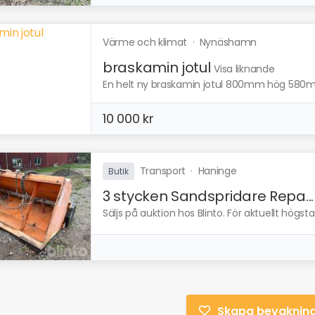
Värme och klimat
·
Nynäshamn
braskamin jotul
Visa liknande
En helt ny braskamin jotul 800mm hög 58
10 000 kr
Transport
·
Haninge
Butik
3 stycken Sandspridare Repa...
Säljs på auktion hos Blinto. För aktuellt högs
Skapa bevaknin