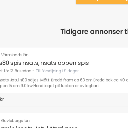
Tidigare annonser ti
·
Värmlands län
 s80 spisinsats,insats öppen spis
t för 13 år sedan
-
Till försäljning i 9 dagar
insats Jotul s80 säljes. Mått: Bredd fram ca 63 cm Bredd bak ca 4
en 15 cm 9.0 kw Handtaget på luckan är avtagbart
kr
·
Gävleborgs län