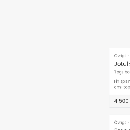
Övrigt
Jotul
Togs bor
Fin spis
cm+topp
4 500 
Övrigt