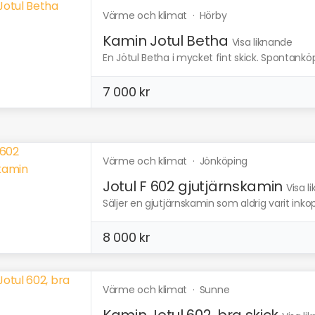
Värme och klimat
·
Hörby
Kamin Jotul Betha
Visa liknande
En Jötul Betha i mycket fint skick. Spontanköp
7 000 kr
Värme och klimat
·
Jönköping
Jotul F 602 gjutjärnskamin
Visa l
Säljer en gjutjärnskamin som aldrig varit inkopp
8 000 kr
Värme och klimat
·
Sunne
Kamin Jotul 602, bra skick