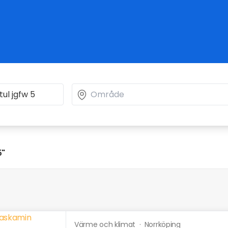
5"
Värme och klimat
·
Norrköping