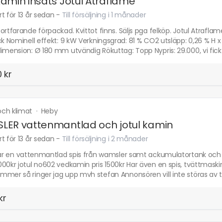
amin insats Jotul Atraflame
t för 13 år sedan
-
Till försäljning i 1 månader
ortfarande förpackad. Kvittot finns. Säljs pga felköp. Jotul Atraflame
ck Nominell effekt: 9 kW Verkningsgrad: 81 % CO2 utsläpp: 0,26 % H x B
imension: Ø 180 mm utvändig Rökuttag: Topp Nypris: 29.000, vi fick 
 kr
ch klimat
·
Heby
ER vattenmantlad och jotul kamin
t för 13 år sedan
-
Till försäljning i 2 månader
Har en vattenmantlad spis från wamsler samt ackumulatortank och exp
00kr jotul no602 vedkamin pris 1500kr Har även en spis, tvättmaskin
mer så ringer jag upp mvh stefan Annonsören vill inte störas av t
kr