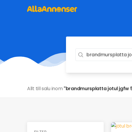
Allt till salu inom
"brandmursplatta jotul jgfw 