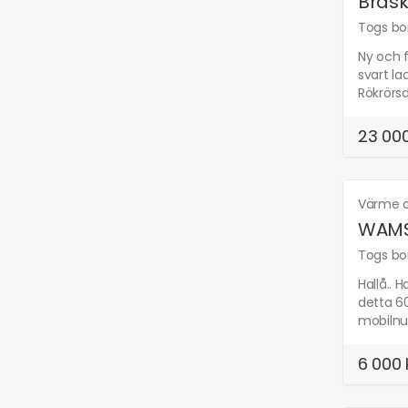
Brask
Togs bor
Ny och f
svart la
Rökrörsd
23 000
Värme o
WAMSL
Togs bor
Hallå.. 
detta 60
mobilnum
6 000 