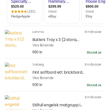
Lomma
8 månader
Butlers Tray x 3 (2 stora,...
Visa liknande
650 kr
Blocket.se
Varberg
8 månader
Fint soffbord ett brickbord...
Visa liknande
500 kr
Blocket.se
8 månader
Stilfull engelsk matgrupp i...