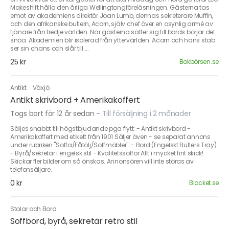
Makeshift hålla den årliga Wellingtongföreläsningen. Gästerna tas
emot av akademiens direktör Joan Lumb, dennas sekreterare Muffin,
och den afrikanske butlern, Acorn, själv chef över en osynlig armé av
tjänare från tredje världen. När gästerna sätter sig till bords börjar det
snöa. Akademien blir isolerad från yttervärlden. Acorn och hans stab
ser sin chans och slår till....
25 kr
Bokbörsen.se
Antikt
·
Växjö
Antikt skrivbord + Amerikakoffert
Togs bort för 12 år sedan
-
Till försäljning i 2 månader
Säljes snabbt till högstbjudande pga flytt: - Antikt skrivbord -
Amerikakoffert med etikett från 1901 Säljer även - se separat annons
under rubriken "Soffa/Fåtölj/Soffmöbler": - Bord (Engelskt Butlers Tray)
- Byrå/sekretär i engelsk stil - Kvalitetssoffor Allt i mycket fint skick!
Skickar fler bilder om så önskas. Annonsören vill inte störas av
telefonsäljare.
0 kr
Blocket.se
Stolar och Bord
Soffbord, byrå, sekretär retro stil