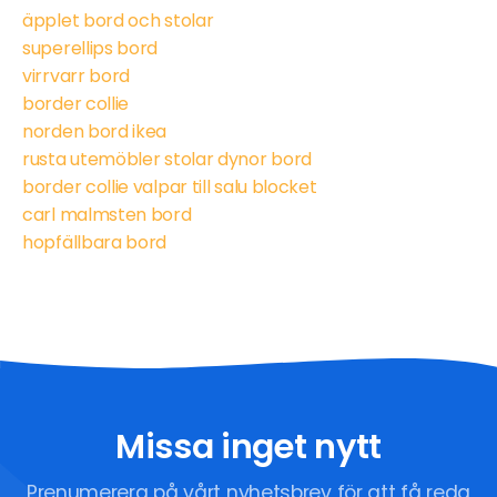
äpplet bord och stolar
superellips bord
virrvarr bord
border collie
norden bord ikea
rusta utemöbler stolar dynor bord
border collie valpar till salu blocket
carl malmsten bord
hopfällbara bord
Missa inget nytt
Prenumerera på vårt nyhetsbrev för att få reda