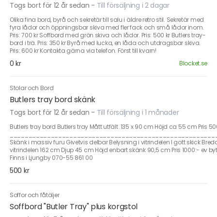
Togs bort för 12 år sedan
-
Till försäljning i 2 dagar
Olika fina bord, byrå och sekretär till salu i äldre retro stil. Sekretär med
fyra lådor och öppningsbar skiva med fler fack och små lådor inom.
Pris: 700 kr Soffbord med grön skiva och lådor. Pris: 500 kr Butlers tray-
bord i trä. Pris: 350 kr Byrå med lucka, en låda och utdragsbar skiva.
Pris: 600 kr Kontakta gärna via telefon. Först till kvarn!
0 kr
Blocket.se
Stolar och Bord
Butlers tray bord skänk
Togs bort för 12 år sedan
-
Till försäljning i 1 månader
Butlers tray bord Butlers tray Mått utfält .135 x 90 cm Höjd ca 55 cm Pris 50
_______________________________________________________
Skänk i massiv furu Givetvis delbar Belysning i vitrindelen I gott skick B
vitrindelen 162 cm Djup 45 cm Höjd enbart skänk 90,5 cm Pris 1000:- ev byt
Finns i Ljungby 070-55 861 00
500 kr
Soffor och fåtöljer
Soffbord "Butler Tray" plus korgstol