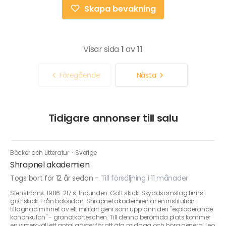
Skapa bevakning
Visar sida
1
av
11
Föregående
Nästa
Tidigare annonser till salu
Böcker och Litteratur
·
Sverige
Shrapnel akademien
Togs bort för 12 år sedan
-
Till försäljning i 11 månader
Stenströms. 1986. 217 s. Inbunden. Gott skick. Skyddsomslag finns i
gott skick. Från baksidan: Shrapnel akademien är en institution
tillägnad minnet av ett militärt geni som uppfann den "exploderande
kanonkulan" - granatkarteschen. Till denna berömda plats kommer
en vinterkväll ett antal gäster för att äta middag och höra general Leo