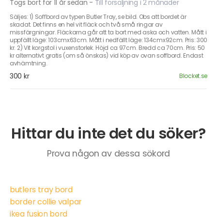
Togs bort för 11 år sedan
-
Till försäljning i 2 månader
Säljes: 1) Soffbord av typen Butler Tray, se bild. Obs att bordet är
skadat. Det finns en hel vit fläck och två små ringar av
missfärgningar. Fläckarna går att ta bort med aska och vatten. Mått i
uppfällt läge: 103cmx63cm. Mått i nedfällt läge: 134cmx92cm. Pris: 300
kr. 2) Vit korgstol i vuxenstorlek. Höjd ca 97cm. Bredd ca 70cm. Pris: 50
kr alternativt gratis (om så önskas) vid köp av ovan soffbord. Endast
avhämtning.
300 kr
Blocket.se
Hittar du inte det du söker?
Prova någon av dessa sökord
butlers tray bord
border collie valpar
ikea fusion bord