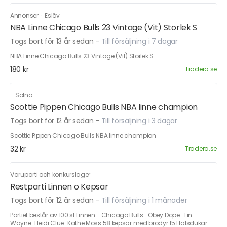
Annonser
·
Eslöv
NBA Linne Chicago Bulls 23 Vintage (Vit) Storlek S
Togs bort för 13 år sedan
-
Till försäljning i 7 dagar
NBA Linne Chicago Bulls 23 Vintage (Vit) Storlek S
180 kr
Tradera.se
·
Solna
Scottie Pippen Chicago Bulls NBA linne champion
Togs bort för 12 år sedan
-
Till försäljning i 3 dagar
Scottie Pippen Chicago Bulls NBA linne champion
32 kr
Tradera.se
Varuparti och konkurslager
Restparti Linnen o Kepsar
Togs bort för 12 år sedan
-
Till försäljning i 1 månader
Partiet består av 100 st Linnen - Chicago Bulls -Obey Dope -Lin
Wayne-Heidi Clue-Kathe Moss 58 kepsar med brodyr 15 Halsdukar