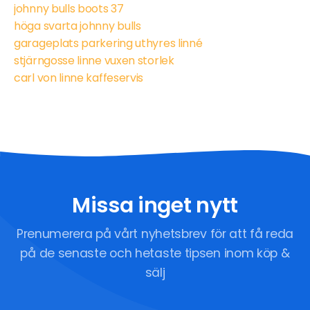
johnny bulls boots 37
höga svarta johnny bulls
garageplats parkering uthyres linné
stjärngosse linne vuxen storlek
carl von linne kaffeservis
Missa inget nytt
Prenumerera på vårt nyhetsbrev för att få reda
på de senaste och hetaste tipsen inom köp &
sälj