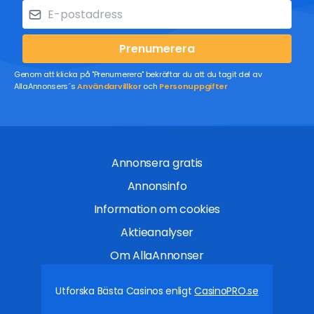
Prenumerera
Genom att klicka på "Prenumerera" bekräftar du att du tagit del av
AllaAnnonsers´s
Användarvillkor
och
Personuppgifter
Annonsera gratis
Annonsinfo
Information om cookies
Aktieanalyser
Om AllaAnnonser
Utforska Bästa Casinos enligt
CasinoPRO.se