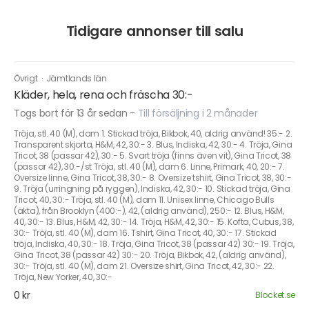
Tidigare annonser till salu
Övrigt
·
Jämtlands län
Kläder, hela, rena och fräscha 30:-
Togs bort för 13 år sedan
-
Till försäljning i 2 månader
Tröja, stl. 40 (M), dam 1. Stickad tröja, Bikbok, 40, aldrig använd! 35:- 2.
Transparent skjorta, H&M, 42, 30:- 3. Blus, Indiska, 42, 30:- 4. Tröja, Gina
Tricot, 38 (passar 42), 30:- 5. Svart tröja (finns även vit), Gina Tricot, 38
(passar 42), 30:-/st Tröja, stl. 40 (M), dam 6. Linne, Primark, 40, 20:- 7.
Oversize linne, Gina Tricot, 38, 30:- 8. Oversize tshirt, Gina Tricot, 38, 30:-
9. Tröja (urringning på ryggen), Indiska, 42, 30:- 10. Stickad tröja, Gina
Tricot, 40, 30:- Tröja, stl. 40 (M), dam 11. Unisex linne, Chicago Bulls
(äkta), från Brooklyn (400:-), 42, (aldrig använd), 250:- 12. Blus, H&M,
40, 30:- 13. Blus, H&M, 42, 30:- 14. Tröja, H&M, 42, 30:- 15. Kofta, Cubus, 38,
30:- Tröja, stl. 40 (M), dam 16. Tshirt, Gina Tricot, 40, 30:- 17. Stickad
tröja, Indiska, 40, 30:- 18. Tröja, Gina Tricot, 38 (passar 42) 30:- 19. Tröja,
Gina Tricot, 38 (passar 42) 30:- 20. Tröja, Bikbok, 42, (aldrig använd),
30:- Tröja, stl. 40 (M), dam 21. Oversize shirt, Gina Tricot, 42, 30:- 22.
Tröja, New Yorker, 40, 30:-
0 kr
Blocket.se