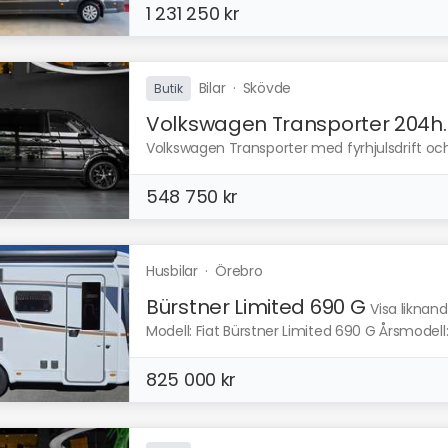
1 231 250 kr
Bilar
·
Skövde
Butik
Volkswagen Transporter 204h..
Volkswagen Transporter med fyrhjulsdrift och
548 750 kr
Husbilar
·
Örebro
Bürstner Limited 690 G
Visa liknan
Modell: Fiat Bürstner Limited 690 G Årsmodell: 2
825 000 kr