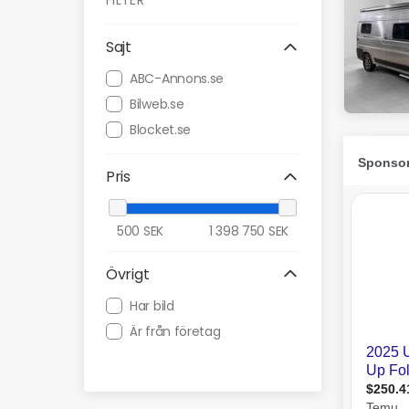
FILTER
Sajt
ABC-Annons.se
Bilweb.se
Blocket.se
Pris
500
SEK
1 398 750
SEK
Övrigt
Har bild
Är från företag