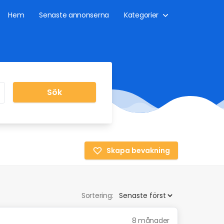
Hem
Senaste annonserna
Kategorier
Sök
Skapa bevakning
Sortering:
8 månader