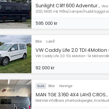
Sunlight Cliff 600 Adventur...
Visa
2021, 5600 mil. Plåtis/camper/husbil byggd av
595 000 kr
Bilar
·
Luleå
VW Caddy Life 2.0 TDI 4Motion
VW Caddy Life 2.0 TDI 4Motion -14 Mätarställni
92 000 kr
Bilar
·
Haninge
Butik
MAN TGE 3.160 4X4 L4H3 CROS...
Elektrisk infällbara ytterbackspeglar, Krockku