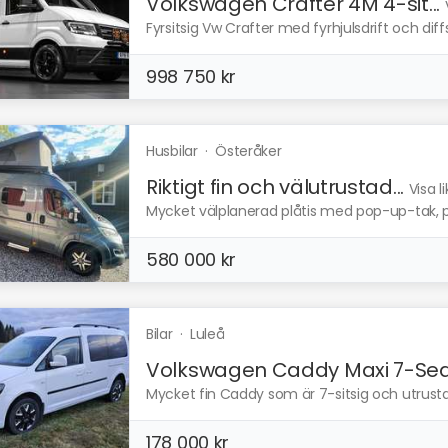
Volkswagen Crafter 4M 4-sit...
Fyrsitsig Vw Crafter med fyrhjulsdrift och dif
998 750 kr
Husbilar
·
Österåker
Riktigt fin och välutrustad...
Visa 
Mycket välplanerad plåtis med pop-up-tak, pe
580 000 kr
Bilar
·
Luleå
Volkswagen Caddy Maxi 7-Sea.
Mycket fin Caddy som är 7-sitsig och utrustad
178 000 kr