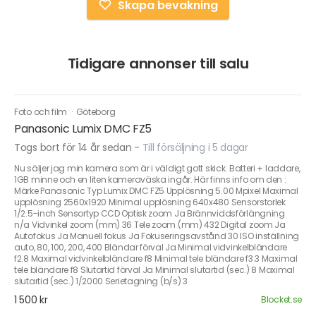
Skapa bevakning
Tidigare annonser till salu
Foto och film
·
Göteborg
Panasonic Lumix DMC FZ5
Togs bort för 14 år sedan
-
Till försäljning i 5 dagar
Nu säljer jag min kamera som är i väldigt gott skick. Batteri + laddare,
1GB minne och en liten kameraväska ingår. Här finns info om den :
Märke Panasonic Typ Lumix DMC FZ5 Upplösning 5.00 Mpixel Maximal
upplösning 2560x1920 Minimal upplösning 640x480 Sensorstorlek
1/2.5-inch Sensortyp CCD Optisk zoom Ja Brännviddsförlängning
n/a Vidvinkel zoom (mm) 36 Tele zoom (mm) 432 Digital zoom Ja
Autofokus Ja Manuell fokus Ja Fokuseringsavstånd 30 ISO inställning
auto, 80, 100, 200, 400 Bländar förval Ja Minimal vidvinkelbländare
f2.8 Maximal vidvinkelbländare f8 Minimal tele bländare f3.3 Maximal
tele bländare f8 Slutartid förval Ja Minimal slutartid (sec.) 8 Maximal
slutartid (sec.) 1/2000 Serietagning (b/s) 3
1 500 kr
Blocket.se