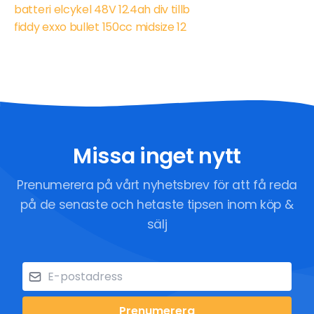
batteri elcykel 48V 12.4ah div tillb
fiddy exxo bullet 150cc midsize 12
Missa inget nytt
Prenumerera på vårt nyhetsbrev för att få reda
på de senaste och hetaste tipsen inom köp &
sälj
Prenumerera