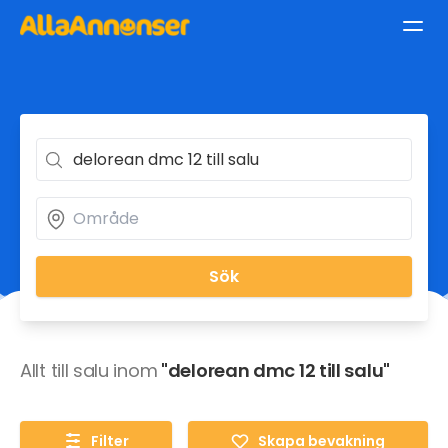
Sök
Allt till salu inom
"delorean dmc 12 till salu"
Filter
Skapa bevakning