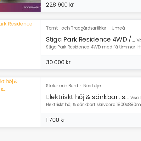
228 900 kr
Tomt- och Trädgårdsartiklar
·
Umeå
Stiga Park Residence 4WD /...
Vi
Stiga Park Residence 4WD med få timmar! Hydro
30 000 kr
Stolar och Bord
·
Norrtälje
Elektriskt höj & sänkbart s...
Visa 
Elektriskt höj & sänkbart skrivbord 1800x880m
1 700 kr