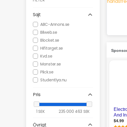
FILTER
Sajt
ABC-Annons.se
Bilweb.se
Blocket.se
Hifitorget.se
Kvd.se
Monster.se
Plick.se
Studentlya.nu
Pris
1
SEK
235 000 463
SEK
Övrigt