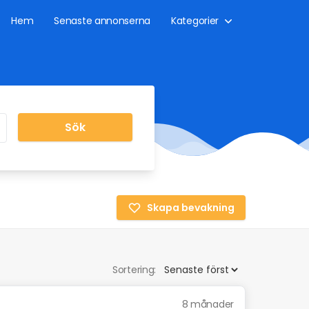
Hem
Senaste annonserna
Kategorier
Sök
Skapa bevakning
Sortering:
8 månader