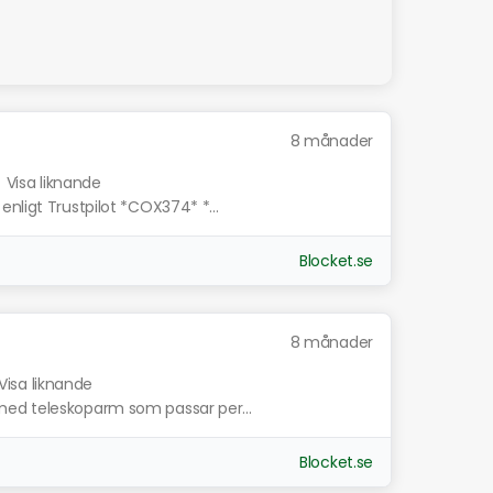
8 månader
.
Visa liknande
nligt Trustpilot *COX374* *...
Blocket.se
8 månader
Visa liknande
med teleskoparm som passar per...
Blocket.se