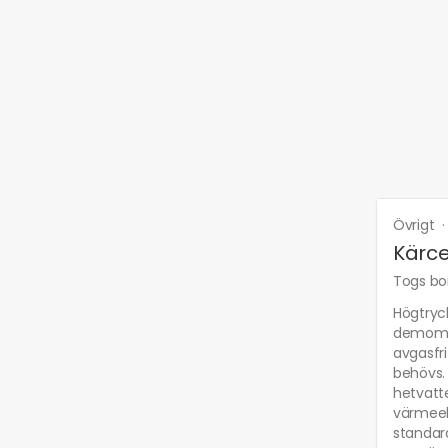
Övrigt
Kärce
Togs bor
Högtryc
demomask
avgasfri
behövs. 
hetvatt
värmeele
standar