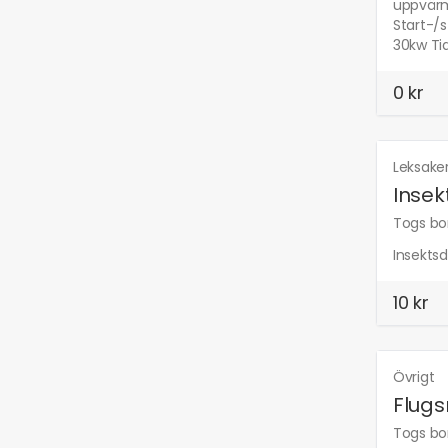
uppvärm
Start-/
30kw Ti
0 kr
Leksake
Insek
Togs bor
Insektsd
10 kr
Övrigt
Flugs
Togs bor