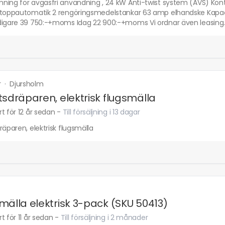
ning för avgasfri användning , 24 kW Anti-twist system (AVS) Kon
stoppautomatik 2 rengöringsmedelstankar 63 amp elhandske Kapac
digare 39 750:-+moms Idag 22 900:-+moms Vi ordnar även leasing
r
·
Djursholm
tsdräparen, elektrisk flugsmälla
t för 12 år sedan
-
Till försäljning i 13 dagar
räparen, elektrisk flugsmälla
mälla elektrisk 3-pack (SKU 50413)
t för 11 år sedan
-
Till försäljning i 2 månader