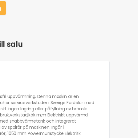
g
ll salu
asfri uppvärmning. Denna maskin är en
cher serviceverkstäder i Sverige Fördelar med
t Ingen lagring eller påfyllning av bränsle
antbruk,verkstad,kök m,m Elektriskt uppvärmd
 med snabbvärmetank och integrerat
av spolrör på maskinen. Ingår i
rör, 1050 mm Powermunstycke Elektrisk