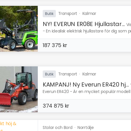
Transport
·
Kalmar
Butik
NY! EVERUN ER08E Hjullastar...
Vi
- En idealisk elektrisk hjullastare för dig som pr
187 375 kr
Transport
·
Kalmar
Butik
KAMPANJ! Ny Everun ER420 hj...
Everun ER420 - Är en mycket populär modell f
374 875 kr
Stolar och Bord
·
Norrtälje