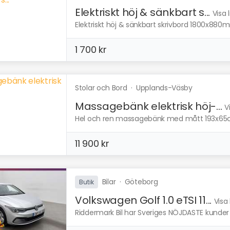
Elektriskt höj & sänkbart s...
Visa 
Elektriskt höj & sänkbart skrivbord 1800x880m
1 700 kr
Stolar och Bord
·
Upplands-Väsby
Massagebänk elektrisk höj-...
V
Hel och ren massagebänk med mått 193x65cm.
11 900 kr
Bilar
·
Göteborg
Butik
Volkswagen Golf 1.0 eTSI 11...
Visa
Riddermark Bil har Sveriges NÖJDASTE kunder e