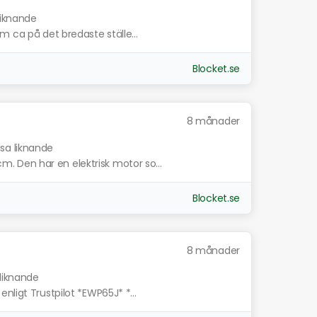
liknande
m ca på det bredaste ställe...
Blocket.se
8 månader
isa liknande
 Den har en elektrisk motor so...
Blocket.se
8 månader
 liknande
nligt Trustpilot *EWP65J* *...