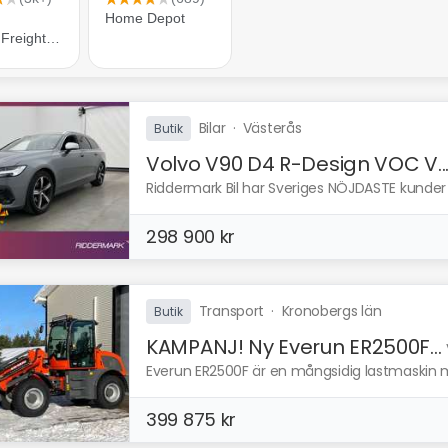
Bilar
·
Västerås
Butik
Volvo V90 D4 R-Design VOC V..
Riddermark Bil har Sveriges NÖJDASTE kunder e
298 900 kr
Transport
·
Kronobergs län
Butik
KAMPANJ! Ny Everun ER2500F...
Everun ER2500F är en mångsidig lastmaskin 
399 875 kr