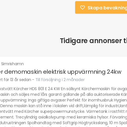
Skapa bevaknin
Tidigare annonser ti
·
Simrishamn
r demomaskin elektrisk uppvärmning 24kw
t för 13 år sedan
-
Till försäljning i 2 månader
kstvätt Kärcher HDS 801 E 24 KW En sällsynt Kärchermaskin för avg
in och säljes med 1års garanti gällande på alla auktoriserade Kär
 uppvärmning: Inga giftiga avgaser Perfekt för inomhusbruk Hygienisk
Denna maskin kan stå inne i lokalen vid drift,lämplig för industri,l
entvätt med Kärcher superpowermunstycke. Värmetank i rostfritt
ment. Trecylindrig axialkolvpump med keramiska hylsor. Förvaring 
dutrustningen Spolhandtag med Softgrip Högtrycksslang, 10 m Spol