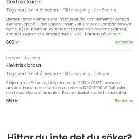
Elektrisk kamin
Togs bort för 14 år sedan
-
Till försäljning i 2 månader
Elektrisk kamin Värmer skönt i höstrusket, bra komplement till vanliga
element Köpt på Claes Ohlson vintern 2010 Bra skick! Lampan behöver
bytas ut (ser ut som en levande brasa med en fungerande lampa).
Annars fungerar den utmärkt! Nypris 1.299:- Hämtas på Lidingö.
600 kr
Blocket.se
Lampor
·
Älvsborg
Elektrisk brasa
Togs bort för 14 år sedan
-
Till försäljning i 7 dagar
Säljer nu min El-brasa, inköp decemder 2010, MYCKET sparsamt
använd. Har dimmer-funktion och värme 1000-2000 W. Detta styrs
med medföljande fjärrkontroll. Pris kan disskuteras vid snabb affär.
650 kr
Blocket.se
Hittar du inte det du söker?