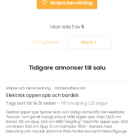
Skapa bevakning
Visar sida
1
av
5
Föregående
Nästa
Tidigare annonser till salu
Möbler och Heminredning
·
Västerbottens län
Elektrisk öppen spis och bardisk
Togs bort för 14 år sedan
-
Till försäljning i 23 dagar
Elektrisk öppen spis Sprider skön och härlig värme från den elektriska
"brasan" och ger ett mysigt intryck. Mått öppen spis: Höjd: 132,5 cm
Bredd: 139 cm Djup: 43,5 cm Mått "rökgång": Höjd från öppen spis: 141,5
cm Bredd: 83,5 cm Djup: 21 cm Hämtpris: 1500:- Bardisk med
belysning och mycket utrymme. Plats för liten kyl samt mikrovågsugn