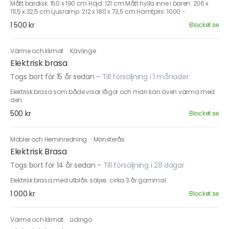
Mått bardisk: 150 x 190 cm Höjd: 121 cm Mått hylla inne i baren: 206 x
111,5 x 32,5 cm Ljusramp: 212 x 180 x 73,5 cm Hämtpris: 1000:-
1 500 kr
Blocket.se
Värme och klimat
·
Kävlinge
Elektrisk brasa
Togs bort för 15 år sedan
-
Till försäljning i 1 månader
Elektrisk brasa som både visar lågor och man kan även värma med
den.
500 kr
Blocket.se
Möbler och Heminredning
·
Mönsterås
Elektrisk Brasa
Togs bort för 14 år sedan
-
Till försäljning i 28 dagar
Elektrisk brasa med utblås säljes. cirka 3 år gammal.
1 000 kr
Blocket.se
Värme och klimat
·
Lidingö