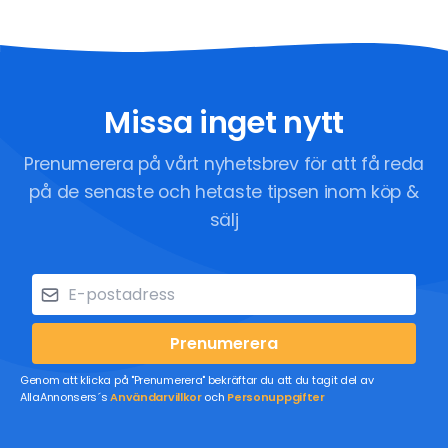
Missa inget nytt
Prenumerera på vårt nyhetsbrev för att få reda
på de senaste och hetaste tipsen inom köp &
sälj
Prenumerera
Genom att klicka på "Prenumerera" bekräftar du att du tagit del av
AllaAnnonsers´s
Användarvillkor
och
Personuppgifter