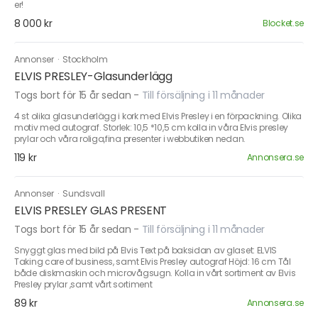
er!
8 000 kr
Blocket.se
Annonser
·
Stockholm
ELVIS PRESLEY-Glasunderlägg
Togs bort för 15 år sedan
-
Till försäljning i 11 månader
4 st olika glasunderlägg i kork med Elvis Presley i en förpackning. Olika
motiv med autograf. Storlek: 10,5 *10,5 cm kolla in våra Elvis presley
prylar och våra roliga,fina presenter i webbutiken nedan.
119 kr
Annonsera.se
Annonser
·
Sundsvall
ELVIS PRESLEY GLAS PRESENT
Togs bort för 15 år sedan
-
Till försäljning i 11 månader
Snyggt glas med bild på Elvis Text på baksidan av glaset: ELVIS
Taking care of business, samt Elvis Presley autograf Höjd: 16 cm Tål
både diskmaskin och microvågsugn. Kolla in vårt sortiment av Elvis
Presley prylar ,samt vårt sortiment
89 kr
Annonsera.se