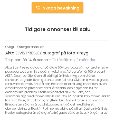
Skapa bevakning
Tidigare annonser till salu
Övrigt
·
Östergötlands län
Äkta ELVIS PRESLEY autograf på foto +intyg
Togs bort för 14 år sedan
-
Till försäljning i 1 månader
Äkta Elvis Presley autograf på äldre 60-tals fotografi monterat med en
passepartoutram. Skicket är mycket bra. Autografen är 100 procent
ÄKTA. Det medföljer även ett pålitligt äkthetsintyg som stärker
äktheten. Jag kan även garantera en full retur OM den ej visar sig vara
äkta, vilket är irrelevant då den helt klart är äkta. Jag köpte den av en
amerikansk säljare för ett antal år sedan, och säljer den nu för
ekonomiska problem. Storleken på fotot är 20x25 cm, och
sammanlagt med ramen 30x36 cm. Om så önskas kan ramen enkelt
tas bort. Priset, 8000 kronor, är ytterst bra. Ämnat för en snabb affär.
Billigare än så är svårt att hitta, speciellt då det medföljer ett
oberoende intyg. Rock 'n' Roll memorabilia på allra högsta nivå! Elvis
Presley autografer är väldigt efterfrågade världen över. Hör gärna av