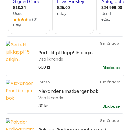
8 månader
Perfekt julklapp! 15 origin...
Visa liknande
600 kr
Blocket.se
Tyresö
8 månader
Alexander Ernstberger bok
Visa liknande
89 kr
Blocket.se
8 månader
Polydor Radiogrammofon med...