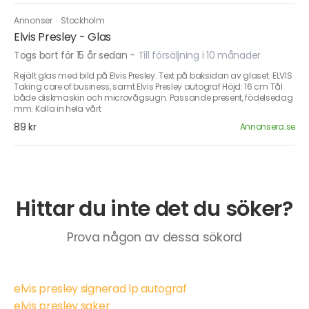
Annonser
·
Stockholm
Elvis Presley - Glas
Togs bort för 15 år sedan
-
Till försäljning i 10 månader
Rejält glas med bild på Elvis Presley. Text på baksidan av glaset: ELVIS
Taking care of business, samt Elvis Presley autograf Höjd: 16 cm Tål
både diskmaskin och microvågsugn. Passande present, födelsedag
mm. Kolla in hela vårt
89 kr
Annonsera.se
Hittar du inte det du söker?
Prova någon av dessa sökord
elvis presley signerad lp autograf
elvis presley saker