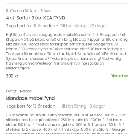
Soffor och fåtöljer
·
Sjöbo
4 st. Soffor Blåa IKEA FYND
Togs bort för 13 år sedan
-
Till försäljning i 22 dagar
Hej! Säljer 4 stycken begagnade mörkblåa soffor. 2 st. Ektorp, och 2 st.
Klippan. Mått på Ektorp är 150 cm lång Mått på Klippan är 180 cm lång
Mitt pris: 400 kronor styck för Klippan sofforna, eller bägge för 600
kronor. 300 kronor styck för Ektorp sofforna, eller 500 kronor för bägge.
Tacksam för snabba affärer, utan klydd. Är inköpta på IKEA. Hämtas i
Sjöbo. Är du intresserad? Tveka inte på att höra av dig! Med vänlig
hälsning Sanna Westeson Annonsören vill inte störas av
telefonsäljare.
300 kr
Blocket.se
Övrigt
·
Nacka
Blandade möbel fynd
Togs bort för 13 år sedan
-
Till försäljning i 8 dagar
1. 6 st Mörkbruna stolar i skinnimitation. 200 kr st. Alla för 1000 kr. 2. 5 st
stilstolar med ljus grön klädsel. 250 kr st. alla för 1000 kr. 3. 2 st karm
stolar. 150 kr st. 4. 1 litet avlastningsbord. 300 kr. 5. 1 lampa. 150 kr. 6. 2
st stolar i blå klädsel. 400 kr st 7. 1 fint skåp. 1500 kr 8. såld. 9. 1 George