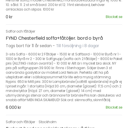
Hensher soffa, modell Chesterfield, mönstrade kuddar ingår ej. 1000 kr.
10. såld. 11. 2 st små bord. 200 kr st 12. 1 fint skrivbord, behöver
omlackas och slipas. 1000 kr
0 kr
Blocket.se
Soffor och fåtöljer
FYND Chesterfield soffa+fåtöljer. bord o byrå
Togs bort för 11 år sedan
-
Till försäljning i 8 dagar
3-sits Soffa - 6000 kr 2 Fåtöljer - 1500 kr st Soffbord - 1000 kr Byrå nr 1 -
1000 kr Byrå nr 2 - 300 kr Soffgrupp (soffa och 2 fåtöljer) - 8000 kr Paket
pris (ALLTING i listan ovanför) - 10 000 kr Allt är i mycket bra skick. NY
pris på soffgruppen 39 900 kr. Finns i Stenhagen. Säljer även 3 st
oanvända gaslyktor av märket Lord Nelson. Perfekta att ha på
uteplatsen eller i sällskapsrummet för lite extra mysig stämning.
Nypris: 650 kr Mitt pris: 300 kr Lampbränsle (sotfritt spisbränsle) ingår ej
I priset ingår: 1 stor lykta (Höjd 30 cm, diameter (glaset): 17,5 cm) och 2
mindre lyktor (Höjd: 27 cm, diameter (glaset): 14 cm) med
utsmycknings stenar och brännare för bränsle Pris kan diskuteras vid
snabb affär! MEN INGA SKAMBUD! Sök ord: skinnsoffa, skinnfåtölj
6 000 kr
Blocket.se
Soffor och fåtöljer
·
Stockholm