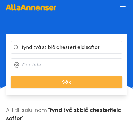
Sök
Allt till salu inom
"fynd två st blå chesterfield
soffor"