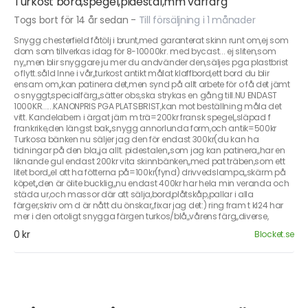
Turkost bord,spegel,pidestal,mm vårfärg
Togs bort för 14 år sedan
-
Till försäljning i 1 månader
Snygg chesterfield fåtölj i brunt,med garanterat skinn runt om,ej som
dom som tillverkas idag för 8-10000kr. med bycast... ej sliten,som
ny,,men blir snyggare ju mer du andvänder den,säljes pga plastbrist
o flytt.såld Inne i vår,,turkost antikt målat klaffbord,ett bord du blir
ensam om,,kan patinera det,men synd på allt arbete för o få det jämt
o snyggt,specialfärg,,sätter obs,ska strykas en gång till.NU ENDAST
1000KR......KANONPRIS PGA PLATSBRIST,kan mot beställning måla det
vitt. Kandelabern i ärgat järn m trä=200kr fransk spegel,,släpad f
frankrike,den längst bak,,snygg annorlunda form,och antik=500kr
Turkosa bänken nu säljer jag den för endast 300kr(du kan ha
tidningar på den bla,,ja allt. pidestalen,,som jag kan patinera,,har en
liknande gul endast 200kr vita skinnbänken,,med pat träben,som ett
litet bord,,el att ha fötterna på=100kr(fynd) drivvedslampa,,skärm på
köpet,,den är ölite bucklig,,nu endast 400kr har hela min veranda och
städa ur,och massor där att sälja,bord,plåtskåp,pallar i alla
färger,skriv om d är nått du önskar,,fixar jag det:) ring fram t kl24 har
mer i den ortoligt snygga färgen turkos/blå,,vårens färg,,diverse,
0 kr
Blocket.se