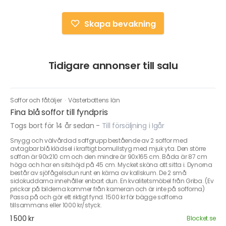
Skapa bevakning
Tidigare annonser till salu
Soffor och fåtöljer
·
Västerbottens län
Fina blå soffor till fyndpris
Togs bort för 14 år sedan
-
Till försäljning i Igår
Snygg och välvårdad soffgrupp bestående av 2 soffor med
avtagbar blå klädsel i kraftigt bomullstyg med mjuk yta. Den större
soffan är 90x210 cm och den mindre är 90x165 cm. Båda är 87 cm
höga och har en sitshöjd på 45 cm. Mycket sköna att sitta i. Dynorna
består av sjöfågelsdun runt en kärna av kallskum. De 2 små
sidokuddarna innehåller enbart dun. En kvalitetsmöbel från Griba. (Ev
prickar på bilderna kommer från kameran och är inte på sofforna)
Passa på och gör ett riktigt fynd. 1500 kr för bägge sofforna
tillsammans eller 1000 kr/styck.
1 500 kr
Blocket.se