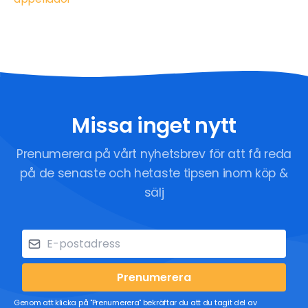
Missa inget nytt
Prenumerera på vårt nyhetsbrev för att få reda
på de senaste och hetaste tipsen inom köp &
sälj
Prenumerera
Genom att klicka på "Prenumerera" bekräftar du att du tagit del av