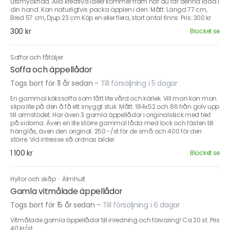
utsmycknad. Alla kreativa idéer kommer fram när du får denna låda i
din hand. Kan naturligtvis packa äpplen i den. Mått: Längd 77 cm,
Bred 57 cm, Djup 23 cm Köp en eller flera, stort antal finns. Pris: 300 kr
300 kr
Blocket.se
Soffor och fåtöljer
Soffa och äppellådor
Togs bort för 11 år sedan
-
Till försäljning i 5 dagar
En gammal kökssoffa som fått lite vård och kärlek. Vill man kan man
slipa lite på den å få ett snyggt stuk. Mått: 184x52 och 86 från golv upp
till armstödet. Har även 3 gamla äppellådor i originalskick med text
på sidorna. Även en lite större gammal låda med lock och fästen till
hänglås, även den original. 250:-/st för de små och 400 för den
större. Vid intresse så ordnas bilder.
1 100 kr
Blocket.se
Hyllor och skåp
·
Älmhult
Gamla vitmålade äppellådor
Togs bort för 15 år sedan
-
Till försäljning i 6 dagar
Vitmålade gamla äppellådor till inredning och förvaring! Ca 20 st. Pris
40 kr/st.