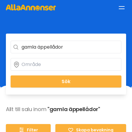
Sök
Allt till salu inom
"gamla äppellådor"
Filter
Skapa bevakning