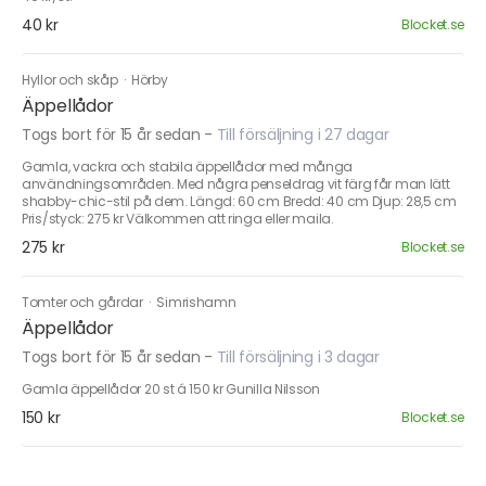
40 kr
Blocket.se
Hyllor och skåp
·
Hörby
Äppellådor
Togs bort för 15 år sedan
-
Till försäljning i 27 dagar
Gamla, vackra och stabila äppellådor med många
användningsområden. Med några penseldrag vit färg får man lätt
shabby-chic-stil på dem. Längd: 60 cm Bredd: 40 cm Djup: 28,5 cm
Pris/styck: 275 kr Välkommen att ringa eller maila.
275 kr
Blocket.se
Tomter och gårdar
·
Simrishamn
Äppellådor
Togs bort för 15 år sedan
-
Till försäljning i 3 dagar
Gamla äppellådor 20 st á 150 kr Gunilla Nilsson
150 kr
Blocket.se