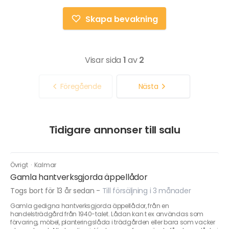
Skapa bevakning
Visar sida
1
av
2
Föregående
Nästa
Tidigare annonser till salu
Övrigt
·
Kalmar
Gamla hantverksgjorda äppellådor
Togs bort för 13 år sedan
-
Till försäljning i 3 månader
Gamla gedigna hantverksgjorda äppellådor, från en
handelsträdgård från 1940-talet. Lådan kan t ex användas som
förvaring, möbel, planteringslåda i trädgården eller bara som vacker