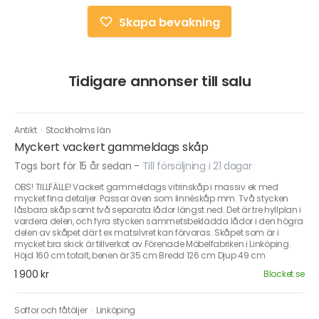
Skapa bevakning
Tidigare annonser till salu
Antikt
·
Stockholms län
Myckert vackert gammeldags skåp
Togs bort för 15 år sedan
-
Till försäljning i 21 dagar
OBS! TILLFÄLLE! Vackert gammeldags vitrinskåp i massiv ek med
mycket fina detaljer. Passar även som linnéskåp mm. Två stycken
låsbara skåp samt två separata lådor längst ned. Det är tre hyllplan i
vardera delen, och fyra stycken sammetsbeklädda lådor i den högra
delen av skåpet där t ex matsilvret kan förvaras. Skåpet som är i
mycket bra skick är tillverkat av Förenade Möbelfabriken i Linköping.
Höjd 160 cm totalt, benen är 35 cm Bredd 126 cm Djup 49 cm
1 900 kr
Blocket.se
Soffor och fåtöljer
·
Linköping