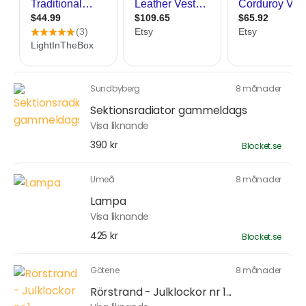
Sundbyberg
8 månader
Sektionsradiator gammeldags
Visa liknande
390 kr
Blocket.se
Umeå
8 månader
Lampa
Visa liknande
425 kr
Blocket.se
Götene
8 månader
Rörstrand - Julklockor nr 1...