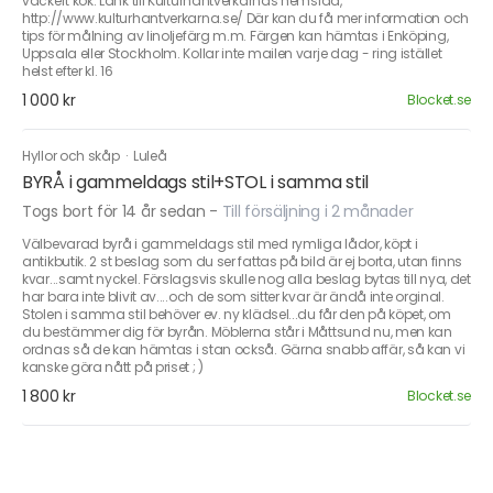
vackert kök. Länk till Kulturhantverkarnas hemsida,
http://www.kulturhantverkarna.se/ Där kan du få mer information och
tips för målning av linoljefärg m.m. Färgen kan hämtas i Enköping,
Uppsala eller Stockholm. Kollar inte mailen varje dag - ring istället
helst efter kl. 16
1 000 kr
Blocket.se
Hyllor och skåp
·
Luleå
BYRÅ i gammeldags stil+STOL i samma stil
Togs bort för 14 år sedan
-
Till försäljning i 2 månader
Välbevarad byrå i gammeldags stil med rymliga lådor, köpt i
antikbutik. 2 st beslag som du ser fattas på bild är ej borta, utan finns
kvar...samt nyckel. Förslagsvis skulle nog alla beslag bytas till nya, det
har bara inte blivit av....och de som sitter kvar är ändå inte orginal.
Stolen i samma stil behöver ev. ny klädsel...du får den på köpet, om
du bestämmer dig för byrån. Möblerna står i Måttsund nu, men kan
ordnas så de kan hämtas i stan också. Gärna snabb affär, så kan vi
kanske göra nått på priset ; )
1 800 kr
Blocket.se