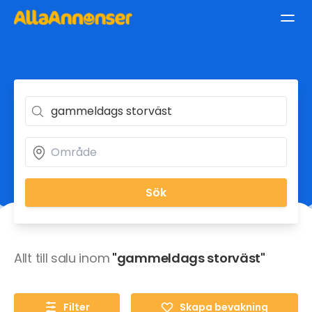
Sök
Allt till salu inom
"gammeldags storväst"
Filter
Skapa bevakning