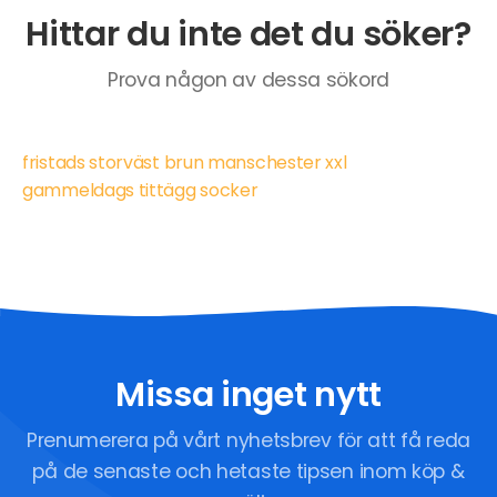
Hittar du inte det du söker?
Prova någon av dessa sökord
fristads storväst brun manschester xxl
gammeldags tittägg socker
Missa inget nytt
Prenumerera på vårt nyhetsbrev för att få reda
på de senaste och hetaste tipsen inom köp &