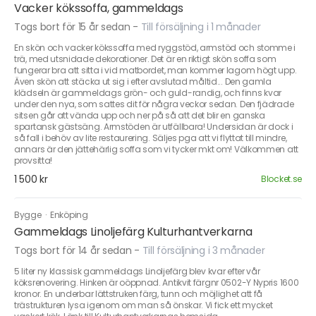
Vacker kökssoffa, gammeldags
Togs bort för 15 år sedan
-
Till försäljning i 1 månader
En skön och vacker kökssoffa med ryggstöd, armstöd och stomme i
trä, med utsnidade dekorationer. Det är en riktigt skön soffa som
fungerar bra att sitta i vid matbordet, man kommer lagom högt upp.
Även skön att stäcka ut sig i efter avslutad måltid... Den gamla
klädseln är gammeldags grön- och guld-randig, och finns kvar
under den nya, som sattes dit för några veckor sedan. Den fjädrade
sitsen går att vända upp och ner på så att det blir en ganska
spartansk gästsäng. Armstöden är utfällbara! Undersidan är dock i
så fall i behöv av lite restaurering. Säljes pga att vi flyttat till mindre,
annars är den jättehärlig soffa som vi tycker mkt om! Välkommen att
provsitta!
1 500 kr
Blocket.se
Bygge
·
Enköping
Gammeldags Linoljefärg Kulturhantverkarna
Togs bort för 14 år sedan
-
Till försäljning i 3 månader
5 liter ny klassisk gammeldags Linoljefärg blev kvar efter vår
köksrenovering. Hinken är oöppnad. Antikvit färgnr 0502-Y Nypris 1600
kronor. En underbar lättstruken färg, tunn och möjlighet att få
trästrukturen lysa igenom om man så önskar. Vi fick ett mycket