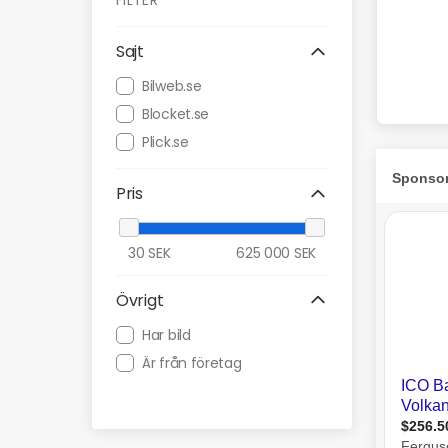
FILTER
Sajt
Bilweb.se
Blocket.se
Plick.se
Pris
30
SEK
625 000
SEK
Övrigt
Har bild
Är från företag