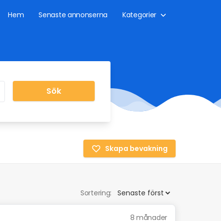
Hem
Senaste annonserna
Kategorier
Sök
Skapa bevakning
Sortering:
8 månader