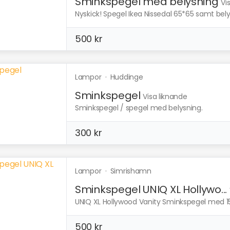
Sminkspegel med belysning
Vi
Nyskick! Spegel Ikea Nissedal 65*65 samt bely
500 kr
Lampor
·
Huddinge
Sminkspegel
Visa liknande
Sminkspegel / spegel med belysning.
300 kr
Lampor
·
Simrishamn
Sminkspegel UNIQ XL Hollywo...
UNIQ XL Hollywood Vanity Sminkspegel med 15
500 kr