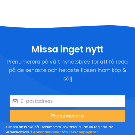
Missa inget nytt
Prenumerera på vårt nyhetsbrev för att få reda
på de senaste och hetaste tipsen inom köp &
sälj
Prenumerera
Genom att klicka på "Prenumerera" bekräftar du att du tagit del av
AllaAnnonsers´s
Användarvillkor
och
Personuppgifter