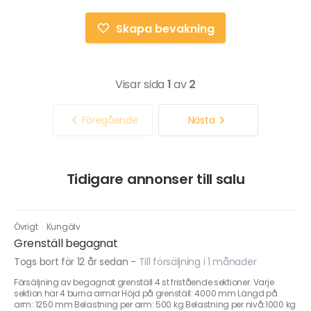
Skapa bevakning
Visar sida
1
av
2
Föregående
Nästa
Tidigare annonser till salu
Övrigt
·
Kungälv
Grenställ begagnat
Togs bort för 12 år sedan
-
Till försäljning i 1 månader
Försäljning av begagnat grenställ 4 st fristående sektioner. Varje
sektion har 4 burna armar Höjd på grenställ: 4000 mm Längd på
arm: 1250 mm Belastning per arm: 500 kg Belastning per nivå:1000 kg