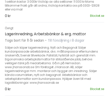
1 sektion kostar: 3 000kr Vid köp av alla sektioner: 11 000 kr Moms
tillkommer Frakt går att ordna, Vid köp kontakta oss på 0303-12828
eller via mail
0 kr
Blocket.se
Övrigt
Lagerinredning, Arbetsbänkar & erg. mattor
Togs bort för 11 år sedan
-
Till försäljning i 8 dagar
Säljer och köper lagerinredning. Nytt och Begagnat Säljer
kundanpassade arbetsbänkar, dvs. måttanpassar efter kundens
önskemål, Svensk tillverkade. Pallställ, hyllställ och grenställ mm.
Ergonomiska arbetsplatsmattor för stillastående jobb, behövs
verkligen tänk på medarbetarna. Gå in på Hemsidan.
www.jhanssonab.se Om företaget J Hansson AB, säljer
lagerinredningar mm. monterar och bygger om inredning. Säljer
kända varumärken, nytt och begagnat. Arbetsbänkar och
arbetsplatsmattor som kundanpassas. Hjälper även till med
logistiklösningar. www.jhanssonab.se
0 kr
Blocket.se