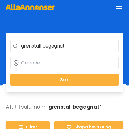
Sök
Allt till salu inom
"grenställ begagnat"
Filter
Skapa bevakning