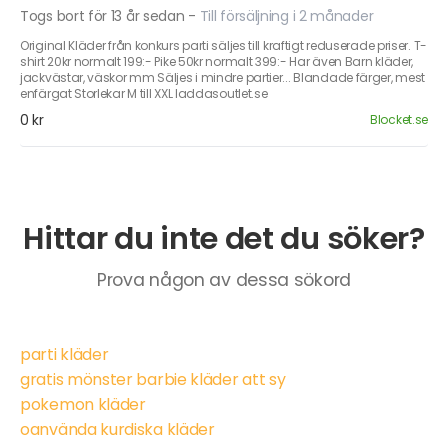
Togs bort för 13 år sedan
-
Till försäljning i 2 månader
Original Kläder från konkurs parti säljes till kraftigt reduserade priser. T-
shirt 20kr normalt 199:- Pike 50kr normalt 399:- Har även Barn kläder,
jackvästar, väskor mm Säljes i mindre partier... Blandade färger, mest
enfärgat Storlekar M till XXL laddasoutlet.se
0 kr
Blocket.se
Hittar du inte det du söker?
Prova någon av dessa sökord
parti kläder
gratis mönster barbie kläder att sy
pokemon kläder
oanvända kurdiska kläder