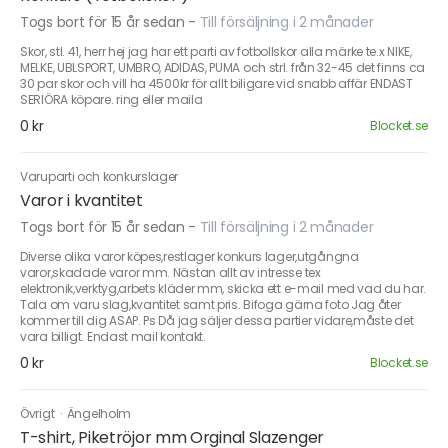
Togs bort för 15 år sedan
-
Till försäljning i 2 månader
Skor, stl. 41, herr hej jag har ett parti av fotbollskor alla märke te.x NIKE,
MELKE, UBLSPORT, UMBRO, ADIDAS, PUMA och strl. från 32-45 det finns ca
30 par skor och vill ha 4500kr för allt biligare vid snabb affär ENDAST
SERIÖRA köpare. ring eller maila
0 kr
Blocket.se
Varuparti och konkurslager
Varor i kvantitet
Togs bort för 15 år sedan
-
Till försäljning i 2 månader
Diverse olika varor köpes,restlager konkurs lager,utgångna
varor,skadade varor mm. Nästan allt av intresse tex
elektronik,verktyg,arbets kläder mm, skicka ett e-mail med vad du har.
Tala om varu slag,kvantitet samt pris. Bifoga gärna foto Jag åter
kommer till dig ASAP. Ps Då jag säljer dessa partier vidare,måste det
vara billigt. Endast mail kontakt.
0 kr
Blocket.se
Övrigt
·
Ängelholm
T-shirt, Piketröjor mm Orginal Slazenger