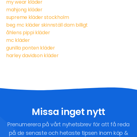
my wear kläder
mahjong kläder
supreme kläder stockholm
beg mc kläder skinnställ dam billigt
åhlens pippi kläder
mc kläder
gunilla ponten kläder
harley davidson kläder
Missa inget nytt
Prenumerera på vårt nyhetsbrev för att få reda
på de senaste och hetaste tipsen inom köp &