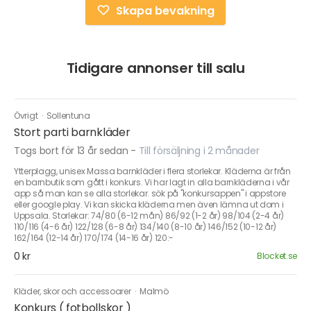
Skapa bevakning
Tidigare annonser till salu
Övrigt
·
Sollentuna
Stort parti barnkläder
Togs bort för 13 år sedan
-
Till försäljning i 2 månader
Ytterplagg, unisex Massa barnkläder i flera storlekar. Kläderna är från
en barnbutik som gått i konkurs. Vi har lagt in alla barnkläderna i vår
app så man kan se alla storlekar. sök på "konkursappen" i appstore
eller google play. Vi kan skicka kläderna men även lämna ut dom i
Uppsala. Storlekar: 74/80 (6-12 mån) 86/92 (1-2 år) 98/104 (2-4 år)
110/116 (4-6 år) 122/128 (6-8 år) 134/140 (8-10 år) 146/152 (10-12 år)
162/164 (12-14 år) 170/174 (14-16 år) 120:-
0 kr
Blocket.se
Kläder, skor och accessoarer
·
Malmö
Konkurs ( fotbollskor )