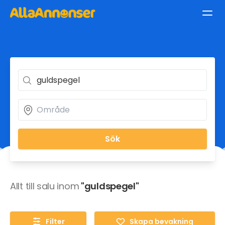
Sök
Allt till salu inom
"guldspegel"
Filter
Skapa bevakning