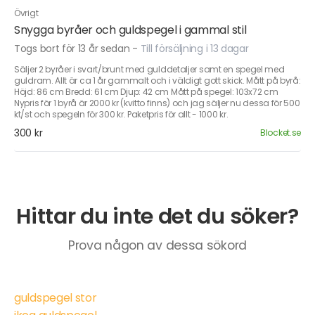
Övrigt
Snygga byråer och guldspegel i gammal stil
Togs bort för 13 år sedan
-
Till försäljning i 13 dagar
Säljer 2 byråer i svart/brunt med gulddetaljer samt en spegel med
guldram. Allt är ca 1 år gammalt och i väldigt gott skick. Mått på byrå:
Höjd: 86 cm Bredd: 61 cm Djup: 42 cm Mått på spegel: 103x72 cm
Nypris för 1 byrå är 2000 kr (kvitto finns) och jag säljer nu dessa för 500
kt/st och spegeln för 300 kr. Paketpris för allt - 1000 kr.
300 kr
Blocket.se
Hittar du inte det du söker?
Prova någon av dessa sökord
guldspegel stor