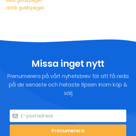
ikea guldspegel
antik guldspegel
Missa inget nytt
Prenumerera på vårt nyhetsbrev för att få reda
på de senaste och hetaste tipsen inom köp &
sälj
Prenumerera