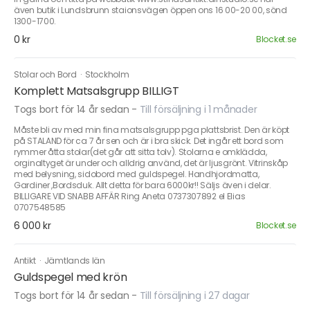
även butik i Lundsbrunn staionsvägen öppen ons 16 00-20 00, sönd
1300-1700.
0 kr
Blocket.se
Stolar och Bord
·
Stockholm
Komplett Matsalsgrupp BILLIGT
Togs bort för 14 år sedan
-
Till försäljning i 1 månader
Måste bli av med min fina matsalsgrupp pga plattsbrist. Den är köpt
på STALAND för ca 7 år sen och är i bra skick. Det ingår ett bord som
rymmer åtta stolar(det går att sitta tolv). Stolarna e omklädda,
orginaltyget är under och alldrig använd, det är ljusgrönt. Vitrinskåp
med belysning, sidobord med guldspegel. Handhjordmatta,
Gardiner ,Bordsduk. Allt detta för bara 6000kr!! Säljs även i delar.
BILLIGARE VID SNABB AFFÄR Ring Aneta 0737307892 el Elias
0707548585
6 000 kr
Blocket.se
Antikt
·
Jämtlands län
Guldspegel med krön
Togs bort för 14 år sedan
-
Till försäljning i 27 dagar