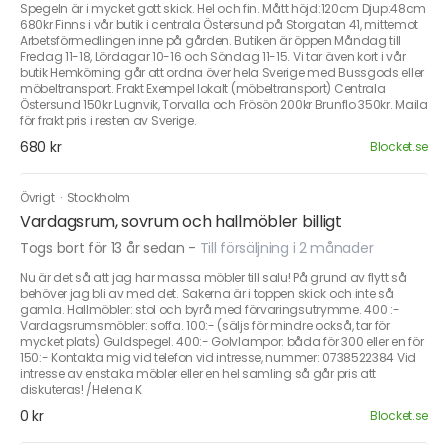
Spegeln är i mycket gott skick. Hel och fin. Mått höjd:120cm Djup:48cm
680kr Finns i vår butik i centrala Östersund på Storgatan 41, mittemot
Arbetsförmedlingen inne på gården. Butiken är öppen Måndag till
Fredag 11-18, Lördagar 10-16 och Söndag 11-15. Vi tar även kort i vår
butik Hemkörning går att ordna över hela Sverige med Bussgods eller
möbeltransport. Frakt Exempel lokalt (möbeltransport) Centrala
Östersund 150kr Lugnvik, Torvalla och Frösön 200kr Brunflo 350kr. Maila
för frakt pris i resten av Sverige.
680 kr
Blocket.se
Övrigt
·
Stockholm
Vardagsrum, sovrum och hallmöbler billigt
Togs bort för 13 år sedan
-
Till försäljning i 2 månader
Nu är det så att jag har massa möbler till salu! På grund av flytt så
behöver jag bli av med det. Sakerna är i toppen skick och inte så
gamla. Hallmöbler: stol och byrå med förvaringsutrymme. 400 :-
Vardagsrumsmöbler: soffa. 100:- (säljs för mindre också, tar för
mycket plats) Guldspegel. 400:- Golvlampor: båda för 300 eller en för
150:- Kontakta mig vid telefon vid intresse, nummer: 0738522384 Vid
intresse av enstaka möbler eller en hel samling så går pris att
diskuteras! /Helena K
0 kr
Blocket.se