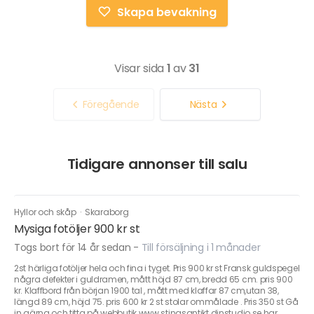
Skapa bevakning
Visar sida
1
av
31
Föregående
Nästa
Tidigare annonser till salu
Hyllor och skåp
·
Skaraborg
Mysiga fotöljer 900 kr st
Togs bort för 14 år sedan
-
Till försäljning i 1 månader
2st härliga fotöljer hela och fina i tyget. Pris 900 kr st Fransk guldspegel
några defekter i guldramen, mått höjd 87 cm, bredd 65 cm. pris 900
kr. Klaffbord från början 1900 tal , mått med klaffar 87 cm,utan 38,
längd 89 cm, höjd 75. pris 600 kr 2 st stolar ommålade . Pris 350 st Gå
in gärna och titta på webbutik www.stinasantikt.dinstudio.se har