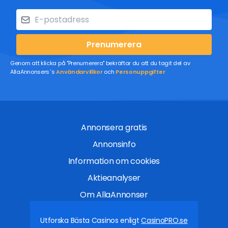
Prenumerera
Genom att klicka på "Prenumerera" bekräftar du att du tagit del av
AllaAnnonsers´s
Användarvillkor
och
Personuppgifter
Annonsera gratis
Annonsinfo
Information om cookies
Aktieanalyser
Om AllaAnnonser
Utforska Bästa Casinos enligt
CasinoPRO.se