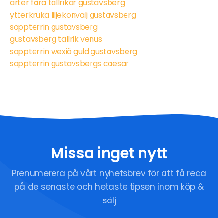
arter fara tallrikar gustavsberg
ytterkruka liljekonvalj gustavsberg
soppterrin gustavsberg
gustavsberg tallrik venus
soppterrin wexiö guld gustavsberg
soppterrin gustavsbergs caesar
Missa inget nytt
Prenumerera på vårt nyhetsbrev för att få reda
på de senaste och hetaste tipsen inom köp &
sälj