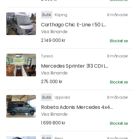
Butik
Köping
8 månader
Carthago Chic E-Line I 50 L...
Visa liknande
2 149 000 kr
Blocket.se
Tyresö
8 månader
Mercedes Sprinter 313 CDI L...
Visa liknande
275 000 kr
Blocket.se
Butik
Uppsala
8 månader
Robeta Adonis Mercedes 4x4...
Visa liknande
1 699 800 kr
Blocket.se
Butik
Berg
8 månader