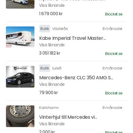
Visa liknande
1 679 000 kr
Blocket.se
Butik
Västerås
8 månader
Kabe Imperial Travel Master...
Visa liknande
3 051 182 kr
Blocket.se
Butik
Luleå
8 månader
Mercedes-Benz CLC 350 AMG S...
Visa liknande
79 900 kr
Blocket.se
Karlshamn
8 månader
Vinterhjul till Mercedes vi...
Visa liknande
2 000 kr
Blocket.se