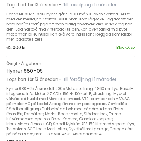
Togs bort för 13 år sedan
-
Till försäljning i 1 månader
Har en MB suv till salu nybes går till 2013 mån 10 även skattad . Är utr
med det mesta, navi fattas. .Allt funkar utom lågväxel.Jag tror att den
bara har "fastnat" pga att man aldrig använder den. Även drag har
den. Jag har oxå fina vinterdäck till den. Kan även tänka mig byte
mot annan bil ev husbil kan oxå vara intressant. Reggad som lastbil
men baksäte sitter i.
62 000 kr
Blocket.se
Övrigt
·
Ängelholm
Hymer 680 -05
Togs bort för 13 år sedan
-
Till försäljning i 1 månader
Hymer 680 -05 Årsmodell: 2005 Mätarställning: 4860 mil Typ: Husbil-
integrerad Info: Motor: 2.7 CDI / 156 Hk, Körkort: B, Utrustning: Mycket
välvårdad husbil med Mercedes chassi, ABS-bromsar och ASR, AC
på motor, AC på bodel, Airbag förare och passagerare, Centrallås,
Bäddbar sittgrupp, Dubbelbädd bak med bäddmadrass, Elhiss
förardörr, Farthållare, Markis, Bodelsmatta, Stödben bak, Truma
luftvärme med elpatron, Back-Kamera, Gasolomkopplare,
Inbrottslarm, Stereo + CD, Solcell, Kylskåp AES 150 liter med separat frys,
Tv-antenn, SOG toalettventilation, Cykelhållare i garage, Garage dörr
på båda sidor, mm.. Totalvikt: 4600 Antal bäddar: 4