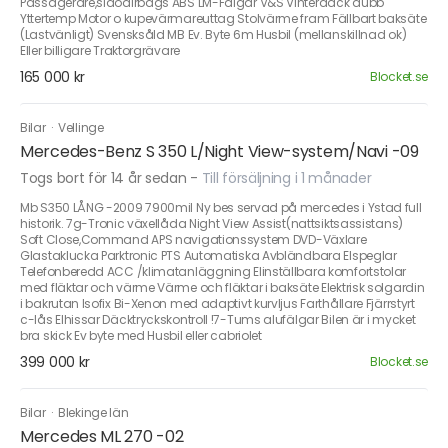
Passagerare,sidoairbags ABS LM-Fälgar V&S Vinterdäck dubb
Yttertemp Motor o kupevärmareuttag Stolvärme fram Fällbart baksäte
(Lastvänligt) Svensksåld MB Ev. Byte 6m Husbil (mellanskillnad ok)
Eller billigare Traktorgrävare
165 000 kr
Blocket.se
Bilar
·
Vellinge
Mercedes-Benz S 350 L/Night View-system/Navi -09
Togs bort för 14 år sedan
-
Till försäljning i 1 månader
Mb S350 LÅNG -2009 7900mil Ny bes servad på mercedes i Ystad full
historik. 7g-Tronic växellåda Night View Assist(nattsiktsassistans)
Soft Close,Command APS navigationssystem DVD-Växlare
Glastaklucka Parktronic PTS Automatiska Avbländbara Elspeglar
Telefonberedd ACC /klimatanläggning Elinställbara komfortstolar
med fläktar och värme Värme och fläktar i baksäte Elektrisk solgardin
i bakrutan Isofix Bi-Xenon med adaptivt kurvljus Farthållare Fjärrstyrt
c-lås Elhissar Däcktryckskontroll !7-Tums alufälgar Bilen är i mycket
bra skick Ev byte med Husbil eller cabriolet
399 000 kr
Blocket.se
Bilar
·
Blekinge län
Mercedes ML 270 -02