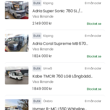
Butik
Köping
8 månader
Adria Super Sonic 780 SL /...
Visa liknande
2 149 000 kr
Blocket.se
Butik
Köping
8 månader
Adria Coral Supreme MB 670...
Visa liknande
1 824 000 kr
Blocket.se
Butik
Umeå
8 månader
Kabe TMCRI 760 LGB Långbädd...
Visa liknande
1 849 000 kr
Blocket.se
Butik
Örebro
8 månader
Hymer B-MC I 550 Whiteline...