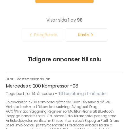
Visar sida
1
av
98
Föregående
Nästa
Tidigare annonser till salu
Bilar
·
Västernorrlands län
Mercedes c 200 Kompressor -08
Togs bort för 14 år sedan
-
Till försäljning i 1 månader
En mycket fin c200 som bara gått ca9500mil Nyservad på MB-
Verkstad och med följande utrustning: Avtagbart Drag
ACC/Klimatanläggning Regnsensor Multifunktionsratt Bluetooth
inbyggd handsfri för tel. Cd-stereo Elstol förare,elstol passagerare
Antisladdsystem,antispinn Elhissar fram o bak Elspeglar Farthållare
med limitkontroll Fjärrstyrt centrallås Färddator Airbags förare o