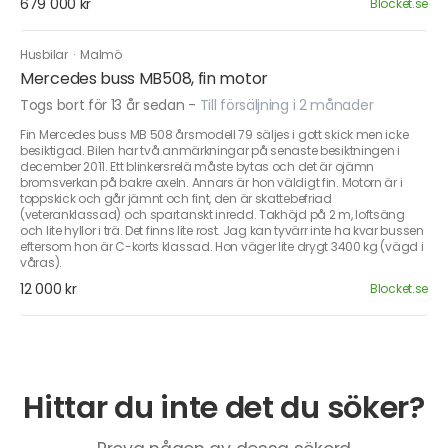
679 000 kr
Blocket.se
Husbilar
·
Malmö
Mercedes buss MB508, fin motor
Togs bort för 13 år sedan
-
Till försäljning i 2 månader
Fin Mercedes buss MB 508 årsmodell 79 säljes i gott skick men icke
besiktigad. Bilen har två anmärkningar på senaste besiktningen i
december 2011. Ett blinkersrelä måste bytas och det är ojämn
bromsverkan på bakre axeln. Annars är hon väldigt fin. Motorn är i
toppskick och går jämnt och fint, den är skattebefriad
(veteranklassad) och spartanskt inredd. Takhöjd på 2 m, loftsäng
och lite hyllor i trä. Det finns lite rost. Jag kan tyvärr inte ha kvar bussen
eftersom hon är C-korts klassad. Hon väger lite drygt 3400 kg (vägd i
våras).
12 000 kr
Blocket.se
Hittar du inte det du söker?