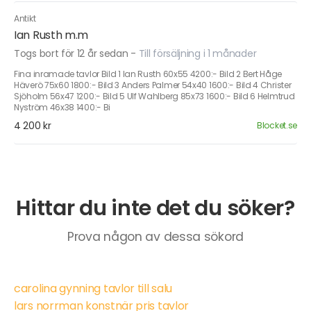
Antikt
Ian Rusth m.m
Togs bort för 12 år sedan
-
Till försäljning i 1 månader
Fina inramade tavlor Bild 1 Ian Rusth 60x55 4200:- Bild 2 Bert Håge
Häverö 75x60 1800:- Bild 3 Anders Palmer 54x40 1600:- Bild 4 Christer
Sjöholm 56x47 1200:- Bild 5 Ulf Wahlberg 85x73 1600:- Bild 6 Helmtrud
Nyström 46x38 1400:- Bi
4 200 kr
Blocket.se
Hittar du inte det du söker?
Prova någon av dessa sökord
carolina gynning tavlor till salu
lars norrman konstnär pris tavlor