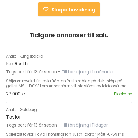
Skapa bevakning
Tidigare annonser till salu
Antikt
·
Kungsbacka
Ian Rusth
Togs bort för 13 år sedan
-
Till försäljning i 1 månader
Säljer en mycket fin tavla från Ian Rusth målad på duk. Inköpt på
galleri. Mått: 100X 81 cm Annonsören vill inte störas av telefonsäljare.
27 000 kr
Blocket.se
Antikt
·
Göteborg
Tavlor
Togs bort för 13 år sedan
-
Till försäljning i 11 dagar
Säljer 2st tavlor. Tavla 1 Konstnär Ian Rusth litografi Mått 70x59 Pris