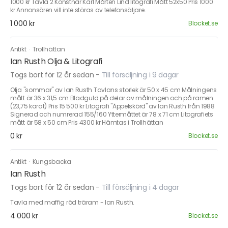
1000 kr Tavla 2 Konstnär Karl Mårten Lind litografi Mått 52x50 Pris 1000
kr Annonsören vill inte störas av telefonsäljare.
1 000 kr
Blocket.se
Antikt
·
Trollhättan
Ian Rusth Olja & Litografi
Togs bort för 12 år sedan
-
Till försäljning i 9 dagar
Olja "sommar" av Ian Rusth Tavlans storlek är 50 x 45 cm Målningens
mått är 36 x 31,5 cm Bladguld på delar av målningen och på ramen
(23,75 karat) Pris 15 500 kr Litografi "Äppelskörd" av Ian Rusth från 1988
Signerad och numrerad 155/160 Yttermåttet är 78 x 71 cm Litografiets
mått är 58 x 50 cm Pris 4300 kr Hämtas i Trollhättan
0 kr
Blocket.se
Antikt
·
Kungsbacka
Ian Rusth
Togs bort för 12 år sedan
-
Till försäljning i 4 dagar
Tavla med maffig röd träram - Ian Rusth.
4 000 kr
Blocket.se