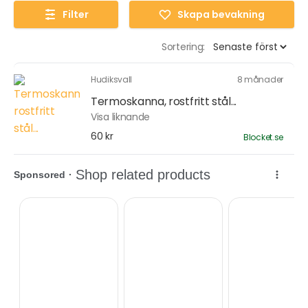
Filter
Skapa bevakning
Sortering:
Hudiksvall
8 månader
Termoskanna, rostfritt stål...
Visa liknande
60 kr
Blocket.se