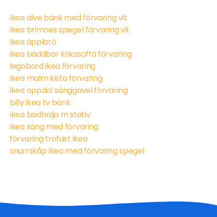
ikea alve bänk med förvaring vit
ikea brimnes spegel förvaring vit
ikea äpplarö
ikea bäddbar kökssoffa förvaring
legobord ikea förvaring
ikea malm kista förvaring
ikea oppdal sänggavel förvaring
billy ikea tv bänk
ikea badbalja m stativ
ikea säng med förvaring
förvaring trofast ikea
snurrskåp ikea med förvaring spegel