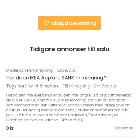
Skapa bevakning
Tidigare annonser till salu
Möbler och Heminredning
·
Uddevalla
Har du en IKEA Äpplarö BÄNK m förvaring ?
Togs bort för 14 år sedan
-
Till försäljning i 2 månader
Passa den inte, eller behöver du den inte längre... så är jag intresserad
av din ÄPPLARÖ Bänk från IKEA med förvaring om den är i bra skick
och komplett med den vattenavvisande väskan med dragkedja att
ha inuti. Hör av dig med info om skick, var den finns hämta och ditt
pris - så hör vi av oss. Kan hämta Uddevalla/Trestadsomr, ev
Göteborg (och även Halland-Skåne eft ök)
0 kr
Blocket.se