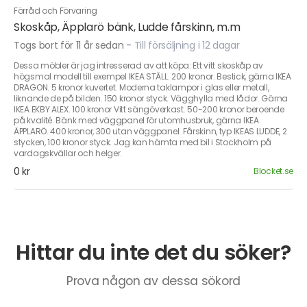
Förråd och Förvaring
Skoskåp, Äpplarö bänk, Ludde fårskinn, m.m
Togs bort för 11 år sedan
-
Till försäljning i 12 dagar
Dessa möbler är jag intresserad av att köpa: Ett vitt skoskåp av
högsmal modell till exempel IKEA STÄLL. 200 kronor. Bestick, gärna IKEA
DRAGON. 5 kronor kuvertet. Moderna taklampor i glas eller metall,
liknande de på bilden. 150 kronor styck. Vägghylla med lådor. Gärna
IKEA EKBY ALEX. 100 kronor Vitt sängöverkast. 50-200 kronor beroende
på kvalité. Bänk med väggpanel för utomhusbruk, gärna IKEA
ÄPPLARÖ. 400 kronor, 300 utan väggpanel. Fårskinn, typ IKEAS LUDDE, 2
stycken, 100 kronor styck. Jag kan hämta med bil i Stockholm på
vardagskvällar och helger.
0 kr
Blocket.se
Hittar du inte det du söker?
Prova någon av dessa sökord