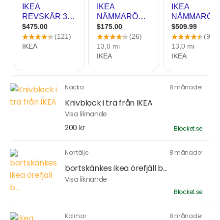
Nacka
8 månader
Knivblock i trä från IKEA
Visa liknande
200 kr
Blocket.se
Norrtälje
8 månader
bortskänkes ikea örefjäll b...
Visa liknande
Blocket.se
Kalmar
8 månader