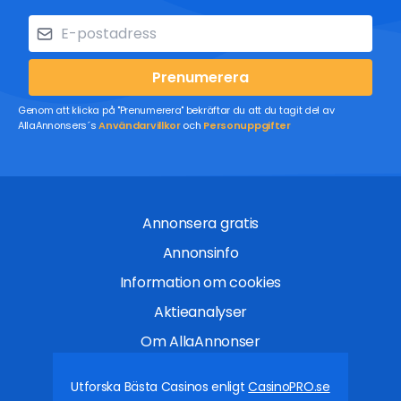
Prenumerera
Genom att klicka på "Prenumerera" bekräftar du att du tagit del av
AllaAnnonsers´s
Användarvillkor
och
Personuppgifter
Annonsera gratis
Annonsinfo
Information om cookies
Aktieanalyser
Om AllaAnnonser
Utforska Bästa Casinos enligt
CasinoPRO.se