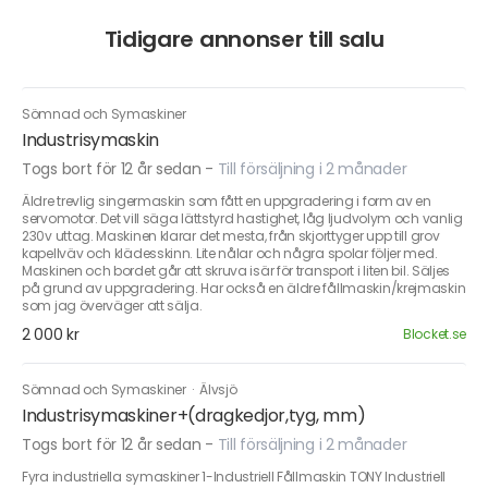
Tidigare annonser till salu
Sömnad och Symaskiner
Industrisymaskin
Togs bort för 12 år sedan
-
Till försäljning i 2 månader
Äldre trevlig singermaskin som fått en uppgradering i form av en
servomotor. Det vill säga lättstyrd hastighet, låg ljudvolym och vanlig
230v uttag. Maskinen klarar det mesta, från skjorttyger upp till grov
kapellväv och klädesskinn. Lite nålar och några spolar följer med.
Maskinen och bordet går att skruva isär för transport i liten bil. Säljes
på grund av uppgradering. Har också en äldre fållmaskin/krejmaskin
som jag överväger att sälja.
2 000 kr
Blocket.se
Sömnad och Symaskiner
·
Älvsjö
Industrisymaskiner+(dragkedjor,tyg, mm)
Togs bort för 12 år sedan
-
Till försäljning i 2 månader
Fyra industriella symaskiner 1-Industriell Fållmaskin TONY Industriell