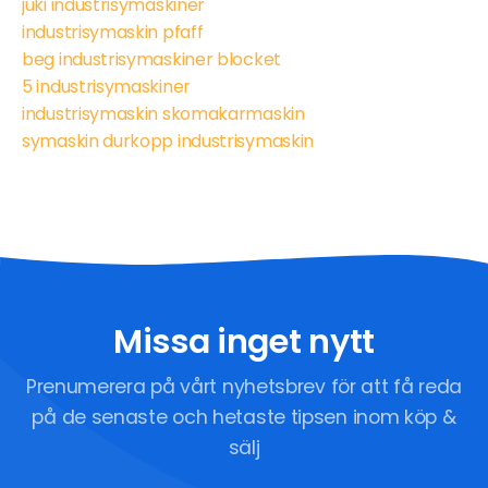
juki industrisymaskiner
industrisymaskin pfaff
beg industrisymaskiner blocket
5 industrisymaskiner
industrisymaskin skomakarmaskin
symaskin durkopp industrisymaskin
Missa inget nytt
Prenumerera på vårt nyhetsbrev för att få reda
på de senaste och hetaste tipsen inom köp &
sälj