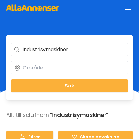
Sök
Allt till salu inom
"industrisymaskiner"
Filter
Skapa bevakning