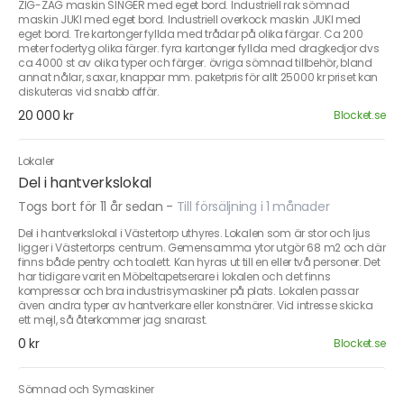
ZIG-ZAG maskin SINGER med eget bord. Industriell rak sömnad
maskin JUKI med eget bord. Industriell overkock maskin JUKI med
eget bord. Tre kartonger fyllda med trådar på olika färgar. Ca 200
meter fodertyg olika färger. fyra kartonger fyllda med dragkedjor dvs
ca 4000 st av olika typer och färger. övriga sömnad tillbehör, bland
annat nålar, saxar, knappar mm. paketpris för allt 25000 kr priset kan
diskuteras vid snabb affär.
20 000 kr
Blocket.se
Lokaler
Del i hantverkslokal
Togs bort för 11 år sedan
-
Till försäljning i 1 månader
Del i hantverkslokal i Västertorp uthyres. Lokalen som är stor och ljus
ligger i Västertorps centrum. Gemensamma ytor utgör 68 m2 och där
finns både pentry och toalett. Kan hyras ut till en eller två personer. Det
har tidigare varit en Möbeltapetserare i lokalen och det finns
kompressor och bra industrisymaskiner på plats. Lokalen passar
även andra typer av hantverkare eller konstnärer. Vid intresse skicka
ett mejl, så återkommer jag snarast.
0 kr
Blocket.se
Sömnad och Symaskiner