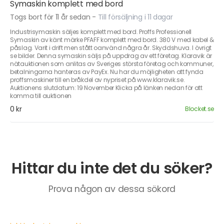
Symaskin komplett med bord
Togs bort för 11 år sedan
-
Till försäljning i 11 dagar
Industrisymaskin säljes komplett med bord. Proffs Professionell
Symaskin av känt märke PFAFF komplett med bord. 380 V med kabel &
påslag. Varit i drift men stått oanvänd några år. Skyddshuva. I övrigt
se bilder. Denna symaskin säljs på uppdrag av ett företag. Klaravik är
nätauktionen som anlitas av Sveriges största företag och kommuner,
betalningarna hanteras av PayEx. Nu har du möjligheten att fynda
proffsmaskiner till en bråkdel av nypriset på www.klaravik.se.
Auktionens slutdatum: 19 November Klicka på länken nedan för att
komma till auktionen
0 kr
Blocket.se
Hittar du inte det du söker?
Prova någon av dessa sökord