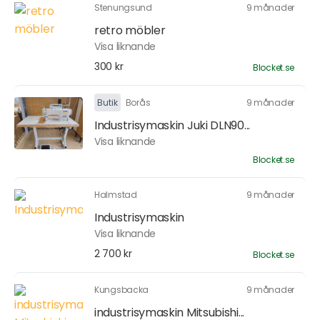
Stenungsund
9 månader
retro möbler
Visa liknande
300 kr
Blocket.se
Butik
Borås
9 månader
Industrisymaskin Juki DLN90...
Visa liknande
Blocket.se
Halmstad
9 månader
Industrisymaskin
Visa liknande
2 700 kr
Blocket.se
Kungsbacka
9 månader
industrisymaskin Mitsubishi...