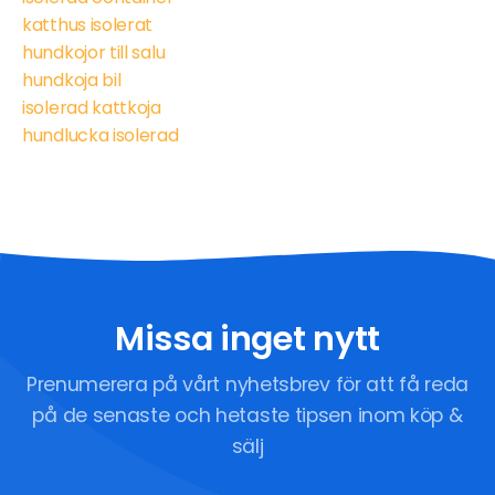
katthus isolerat
hundkojor till salu
hundkoja bil
isolerad kattkoja
hundlucka isolerad
Missa inget nytt
Prenumerera på vårt nyhetsbrev för att få reda
på de senaste och hetaste tipsen inom köp &
sälj