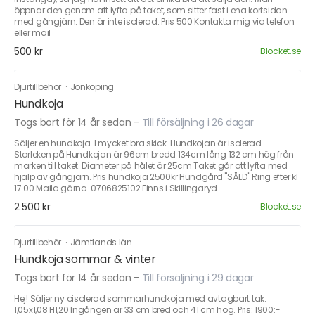
öppnar den genom att lyfta på taket, som sitter fast i ena kortsidan
med gångjärn. Den är inte isolerad. Pris 500 Kontakta mig via telefon
eller mail
500 kr
Blocket.se
Djurtillbehör
·
Jönköping
Hundkoja
Togs bort för 14 år sedan
-
Till försäljning i 26 dagar
Säljer en hundkoja. I mycket bra skick. Hundkojan är isolerad.
Storleken på Hundkojan är 96cm bredd 134cm lång 132 cm hög från
marken till taket. Diameter på hålet är 25cm Taket går att lyfta med
hjälp av gångjärn. Pris hundkoja 2500kr Hundgård "SÅLD" Ring efter kl
17.00 Maila gärna. 0706825102 Finns i Skillingaryd
2 500 kr
Blocket.se
Djurtillbehör
·
Jämtlands län
Hundkoja sommar & vinter
Togs bort för 14 år sedan
-
Till försäljning i 29 dagar
Hej! Säljer ny oisolerad sommarhundkoja med avtagbart tak.
1,05x1,08 H1,20 Ingången är 33 cm bred och 41 cm hög. Pris: 1900:-