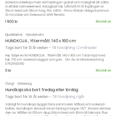
Isolerad vinterkoja med värmeslingor i golvet och möjlighet att sätta
in ett litet värmeelement. Avtagbart tak. 1,45x1,45 H1.10 Ingången är
35cm bred och 56cm hög. Pris: 2400:- Finns i Rätan i Bergs kommun.
10 mil söder om Östersund. MVH Pernilla
1 900 kr
Blocket.se
Djurtillbehör
·
Hässleholm
HUNDKOJA , Yttermått: 140 x 160 cm
Togs bort för 13 år sedan
-
Till försäljning i 2 månader
Hej. Säljer en fin HUNDKOJA... Yttermått: 140 x 160 cm Total höjd med
tak: 175 cm. Isolerad väggar och golv... Om du är intresserad ring
0762692060
0 kr
Blocket.se
Övrigt
·
Göteborg
Hundkoja ska bort fredag eller lördag
Togs bort för 14 år sedan
-
Till försäljning i Igår
Väldigt fin hundkoja byggd förra sommaren. Målad och isolerad i
botten. Hundkojan ska bort innan lördag morgon 14/7. Annars skickas
den av. Måtten är 105cm djup, 66cm bred och 81cm till taknock. Plus