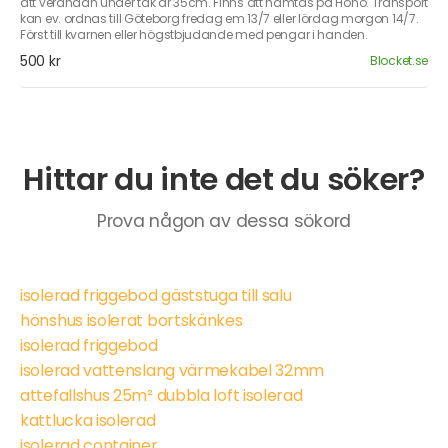
att verandan under tak är 35cm. Finns att hämtas på Hönö. Transport
kan ev. ordnas till Göteborg fredag em 13/7 eller lördag morgon 14/7.
Först till kvarnen eller högstbjudande med pengar i handen.
500 kr
Blocket.se
Hittar du inte det du söker?
Prova någon av dessa sökord
isolerad friggebod gäststuga till salu
hönshus isolerat bortskänkes
isolerad friggebod
isolerad vattenslang värmekabel 32mm
attefallshus 25m² dubbla loft isolerad
kattlucka isolerad
isolerad container