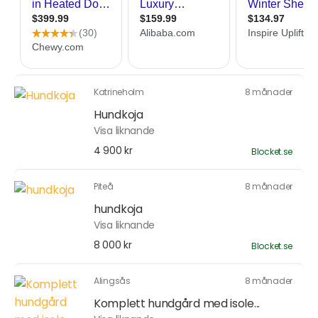
Katrineholm
8 månader
Hundkoja
Visa liknande
4 900 kr
Blocket.se
Piteå
8 månader
hundkoja
Visa liknande
8 000 kr
Blocket.se
Alingsås
8 månader
Komplett hundgård med isole...