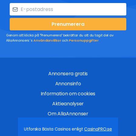
Prenumerera
Genom att klicka på "Prenumerera" bekräftar du att du tagit del av
AllaAnnonsers´s
Användarvillkor
och
Personuppgifter
Annonsera gratis
Annonsinfo
Information om cookies
Aktieanalyser
Om AllaAnnonser
Utforska Bästa Casinos enligt
CasinoPRO.se