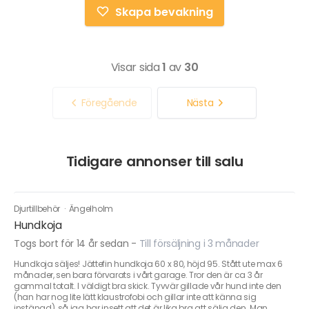
Skapa bevakning
Visar sida
1
av
30
Föregående
Nästa
Tidigare annonser till salu
Djurtillbehör
·
Ängelholm
Hundkoja
Togs bort för 14 år sedan
-
Till försäljning i 3 månader
Hundkoja säljes! Jättefin hundkoja 60 x 80, höjd 95. Stått ute max 6
månader, sen bara förvarats i vårt garage. Tror den är ca 3 år
gammal totalt. I väldigt bra skick. Tyvvär gillade vår hund inte den
(han har nog lite lätt klaustrofobi och gillar inte att känna sig
instängd), så jag har insett att det är lika bra att sälja den. Man