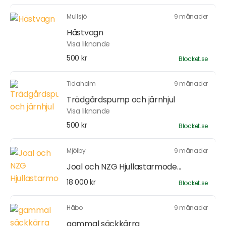
Mullsjö
9 månader
Hästvagn
Visa liknande
500 kr
Blocket.se
Tidaholm
9 månader
Trädgårdspump och järnhjul
Visa liknande
500 kr
Blocket.se
Mjölby
9 månader
Joal och NZG Hjullastarmode...
18 000 kr
Blocket.se
Håbo
9 månader
gammal säckkärra