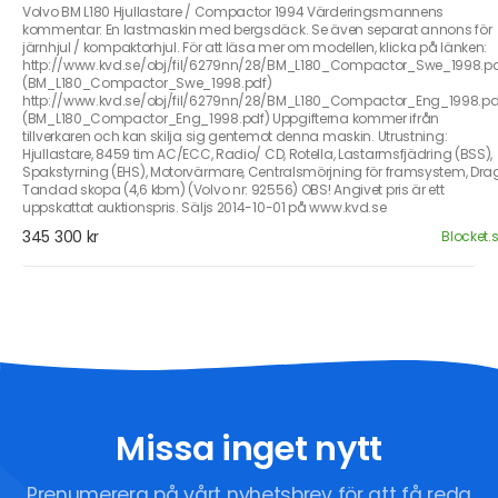
Volvo BM L180 Hjullastare / Compactor 1994 Värderingsmannens
kommentar: En lastmaskin med bergsdäck. Se även separat annons för
järnhjul / kompaktorhjul. För att läsa mer om modellen, klicka på länken:
http://www.kvd.se/obj/fil/6279nn/28/BM_L180_Compactor_Swe_1998.p
(BM_L180_Compactor_Swe_1998.pdf)
http://www.kvd.se/obj/fil/6279nn/28/BM_L180_Compactor_Eng_1998.pd
(BM_L180_Compactor_Eng_1998.pdf) Uppgifterna kommer ifrån
tillverkaren och kan skilja sig gentemot denna maskin. Utrustning:
Hjullastare, 8459 tim AC/ECC, Radio/ CD, Rotella, Lastarmsfjädring (BSS),
Spakstyrning (EHS), Motorvärmare, Centralsmörjning för framsystem, Drag
Tandad skopa (4,6 kbm) (Volvo nr: 92556) OBS! Angivet pris är ett
uppskattat auktionspris. Säljs 2014-10-01 på www.kvd.se
345 300 kr
Blocket.
Missa inget nytt
Prenumerera på vårt nyhetsbrev för att få reda