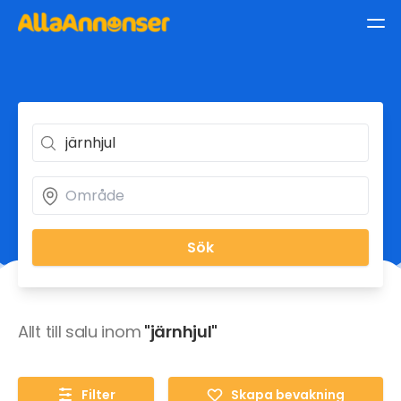
Sök
Allt till salu inom
"järnhjul"
Filter
Skapa bevakning