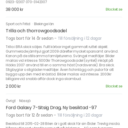
0923-12307 070-3142307
38 000 kr
Blocket.se
Sport och Fritid
·
Blekinge län
Trilla och thorrowgoodsadel
Togs bort för 14 år sedan
-
Till försäljning i 12 dagar
Trilla i BRA skick säljes. Fullt körbar inget gammalt ruttet objekt.
Gummerade järnhjul gjort 2009 därefter mycket sparsamt använd.
Kanon på de stillsamma familjeturerna. Svängel medföljer. Bilder
mailas vid intresse. 5000kr Thorrowgoodsadel (syntet) inköpt på
Hööks 2007 använd till en o samma häst (nordsvensk). Bra skick.
Stigbyglar o stigläder medföljer. Även fichinlägg och putor för att
bygga upp den med knästöd. Bilder mailas vid intresse. 2000kr
billigare vid snabb affär dock inga skambud.
2 000 kr
Blocket.se
Övrigt
·
Nässjö
Ford Galaxy 7-Sitsig Drag, Ny besiktad -97
Togs bort för 12 år sedan
-
Till försäljning i 20 dagar
Besiktad till 2015-02-28 Bilen är i gott skick för sin ålder. Trevlig insida.