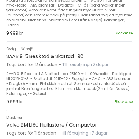
Några ytlig rost utanför som sett på bilderna. - AC som fungerar
mycket bra - ABS bromsar - Dragkrok - C-lås (bara nycklar, ingen
fjärrkontroll) Motor och växellåda fungerar mycket bra. Vinter
(dubbad) och sommer däck på järnhjul. Kan tänka mig att byta med
en dieselbil. Bilen finns i Malmbäck (2 mil från Nässjö). Hälsningar, --
Gabriel
9 999 kr
Blocket.se
Övrigt
·
Nässjö
SAAB 9-5 Besiktad & Skattad -98
Togs bort för 12 år sedan
-
Till försäljning i 2 dagar
SAAB 9-5 Besiktad & Skattad - ca. 25100 mil - 99% rostfri - Besiktigad
till 2015-01-31 - Skattad till 2015-02 - Elspeglar - C-lås - ABS bromsar
- Dragkrok - mm... Fint skick in och ut. Sommar-och vinterdäck på
järnhjul. Bilen fungerar bra. Bilen finns i Malmbäck (2 mil från Nässjö).
Hälsningar, -- Gabriel
9 999 kr
Blocket.se
Maskiner
Volvo BM L180 Hjullastare / Compactor
Togs bort för 11 år sedan
-
Till försäljning i 7 dagar