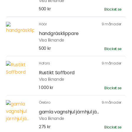
Visa liknande
500 kr
Blocket.se
Höör
9 månader
handgräsklippare
Visa liknande
500 kr
Blocket.se
Hofors
9 månader
Rustikt Soffbord
Visa liknande
1 000 kr
Blocket.se
Örebro
9 månader
gamla vagnshjul järnhjul jä...
Visa liknande
275 kr
Blocket.se