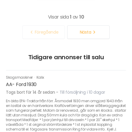
Visar sida
1
av
10
Föregående
Nästa
Tidigare annonser till salu
Skogsmaskiner
·
Kalix
AA- Ford 1930
Togs bort för 14 år sedan
-
Till försäljning i 10 dagar
En äkta EPA-Traktor från förr. Årsmodell 1930 men omgjord 1943 ifrån
en lastbil av en hantverkare. Kraftöverföringen driver slåtteraggregatet
som fungerar perfekt. Motorn är renoverad , går som en klocka.. startar
lätt utan missljud. Drag 50mm kula och för dragögla. Kan ev ordna
transport Medföljer: * 1 par järnhjul till drivaxeln * 1 par 20" ekerhjul * 1
växellåda * 1 st original strömfördelare * 1 st inplastat koppling
schema till el. förgasare. transmission Ring för vidare info.. Kjell J.