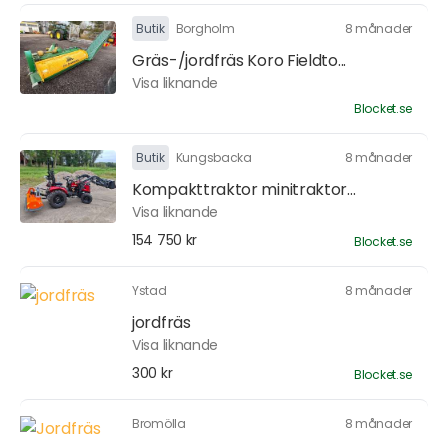
Butik
Borgholm
8 månader
Gräs-/jordfräs Koro Fieldto...
Visa liknande
Blocket.se
Butik
Kungsbacka
8 månader
Kompakttraktor minitraktor...
Visa liknande
154 750 kr
Blocket.se
Ystad
8 månader
jordfräs
Visa liknande
300 kr
Blocket.se
Bromölla
8 månader