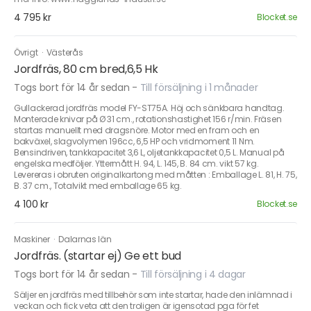
4 795 kr
Blocket.se
Övrigt
·
Västerås
Jordfräs, 80 cm bred,6,5 Hk
Togs bort för 14 år sedan
-
Till försäljning i 1 månader
Gullackerad jordfräs model FY-ST75A. Höj och sänkbara handtag.
Monterade knivar på Ø 31 cm., rotationshastighet 156 r/min. Fräsen
startas manuellt med dragsnöre. Motor med en fram och en
bakväxel, slagvolymen 196cc, 6,5 HP och vridmoment 11 Nm.
Bensindriven, tankkapacitet 3,6 L, oljetankkapacitet 0,5 L. Manual på
engelska medföljer. Yttermått H. 94, L. 145, B. 84 cm. vikt 57 kg.
Levereras i obruten originalkartong med måtten : Emballage L. 81, H. 75,
B. 37 cm., Totalvikt med emballage 65 kg.
4 100 kr
Blocket.se
Maskiner
·
Dalarnas län
Jordfräs. (startar ej) Ge ett bud
Togs bort för 14 år sedan
-
Till försäljning i 4 dagar
Säljer en jordfräs med tillbehör som inte startar, hade den inlämnad i
veckan och fick veta att den troligen är igensotad pga för fet