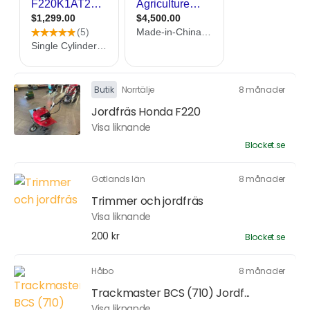
Butik
Norrtälje
8 månader
Jordfräs Honda F220
Visa liknande
Blocket.se
Gotlands län
8 månader
Trimmer och jordfräs
Visa liknande
200 kr
Blocket.se
Håbo
8 månader
Trackmaster BCS (710) Jordf...
Visa liknande