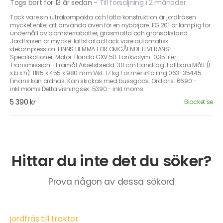
Togs bort för 13 år sedan
-
Till försäljning i 2 månader
Tack vare sin ultrakompakta och lätta konstruktion är jordfräsen
mycket enkel att använda även för en nybörjare. FG 201 är lämplig för
underhåll av blomsterrabatter, gräsmatta och grönsaksland.
Jordfräsen är mycket lättstartad tack vare automatisk
dekompression. FINNS HEMMA FÖR OMGÅENDE LEVERANS!!
Specifikationer: Motor: Honda GXV 50 Tankvolym: 0,35 liter
Transmission: 1 Framåt Arbetsbredd: 30 cm Handtag: Fällbara Mått (L
x b x h): 1185 x 455 x 980 mm Vikt: 17 kg För mer info ring 063-35445.
Finans kan ordnas. Kan skickas med bussgods. Ord.pris: 6690:-
inkl.moms Detta visningsex: 5390:- inkl.moms
5 390 kr
Blocket.se
Hittar du inte det du söker?
Prova någon av dessa sökord
jordfräs till traktor