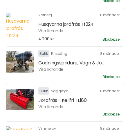
Blocket.se
Varberg
8 månader
Husqvarna jordfräs Tf224
Visa liknande
4 200 kr
Blocket.se
Butik
Finspång
8 månader
Gödningsspridare, Vagn & Jo...
Visa liknande
Blocket.se
Butik
Vaggeryd
8 månader
Jordfräs - Kellfri TL180
Visa liknande
Blocket.se
Vimmerby
8 månader