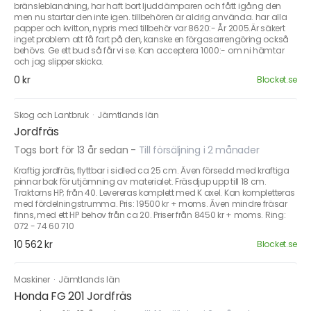
bränsleblandning, har haft bort ljuddämparen och fått igång den
men nu startar den inte igen. tillbehören är aldrig använda. har alla
papper och kvitton, nypris med tillbehör var 8620:- År 2005.Är säkert
inget problem att få fart på den, kanske en förgasarrengöring också
behövs. Ge ett bud så får vi se. Kan acceptera 1000:- om ni hämtar
och jag slipper skicka.
0 kr
Blocket.se
Skog och Lantbruk
·
Jämtlands län
Jordfräs
Togs bort för 13 år sedan
-
Till försäljning i 2 månader
Kraftig jordfräs, flyttbar i sidled ca 25 cm. Även försedd med kraftiga
pinnar bak för utjämning av materialet. Fräsdjup upp till 18 cm.
Traktorns HP; från 40. Levereras komplett med K axel. Kan kompletteras
med fördelningstrumma. Pris: 19500 kr + moms. Även mindre fräsar
finns, med ett HP behov från ca 20. Priser från 8450 kr + moms. Ring:
072 - 74 60 710
10 562 kr
Blocket.se
Maskiner
·
Jämtlands län
Honda FG 201 Jordfräs