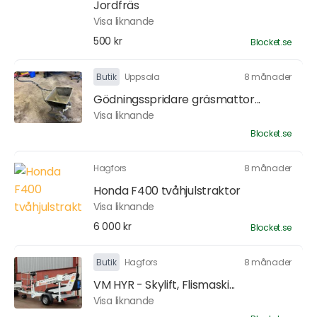
Jordfräs
Visa liknande
500 kr
Blocket.se
Butik
Uppsala
8 månader
Gödningsspridare gräsmattor...
Visa liknande
Blocket.se
Hagfors
8 månader
Honda F400 tvåhjulstraktor
Visa liknande
6 000 kr
Blocket.se
Butik
Hagfors
8 månader
VM HYR - Skylift, Flismaski...
Visa liknande