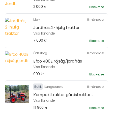
2 000 kr
Blocket.se
Mark
8 månader
Jordfräs, 2-hjulig traktor
Visa liknande
7 000 kr
Blocket.se
Ödeshög
8 månader
Efco 400E röjsåg/jordfräs
Visa liknande
900 kr
Blocket.se
Butik
Kungsbacka
8 månader
Kompakttraktor gårdstraktor...
Visa liknande
111 900 kr
Blocket.se