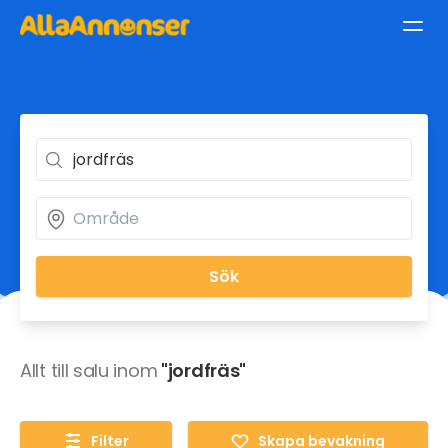
Sök
Allt till salu inom
"jordfräs"
Filter
Skapa bevakning