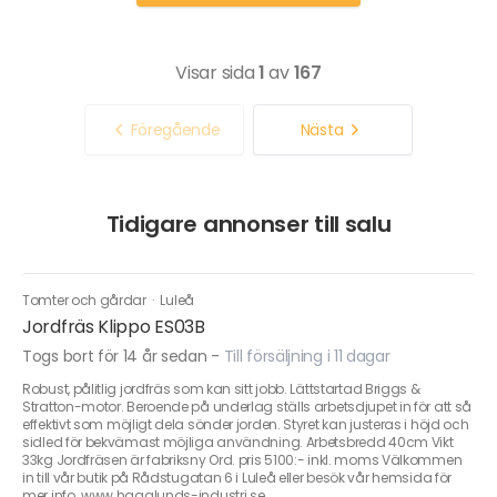
Visar sida
1
av
167
Föregående
Nästa
Tidigare annonser till salu
Tomter och gårdar
·
Luleå
Jordfräs Klippo ES03B
Togs bort för 14 år sedan
-
Till försäljning i 11 dagar
Robust, pålitlig jordfräs som kan sitt jobb. Lättstartad Briggs &
Stratton-motor. Beroende på underlag ställs arbetsdjupet in för att så
effektivt som möjligt dela sönder jorden. Styret kan justeras i höjd och
sidled för bekvämast möjliga användning. Arbetsbredd 40cm Vikt
33kg Jordfräsen är fabriksny Ord. pris 5100:- inkl. moms Välkommen
in till vår butik på Rådstugatan 6 i Luleå eller besök vår hemsida för
mer info. www.hagglunds-industri.se