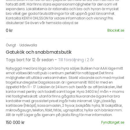
fortsatt drift. Här finns stora expansionsmöjligheter för den som vill
expandera. Lokaliteterna är rationella och bra och hyran är mycket
bra vilket ger goda förutsättningar för att uppnå god lönsamhet.
Kontakta KENTH OHLSSON för vidare information och visning! Pris
diskuteras! Se även vår hemsida absyd.se
0 kr
Blocket.se
Övrigt
·
Uddevalla
Gatukök och snabbmatsbutik
Togs bort för 12 år sedan
-
Till försäljning i 2 år
Nybyggd med bra läga och bra hyra säljes.Butiken har AAA läge mitt
emot välbesökt natt pub i centrum perfekt för nattöppet.Det finns
möjligheter att uttöka verksamheten. Starkt växande och med mycket
troget kundregister.Dagskassan är i genomsnitt 1600 kr med en
öppetid från 11 - 17. Lokalen är 24 kvm och består av affärslokalen, litet
kontor med pentry och toalett samt lager. Hyra 3400 kr/ mån + moms
inkl fastighetsskatt. utanför finns gågata.Nuvarande ägare har bra
kontakter med grossisterI priset ingår hela inkromet. Ugn, jässkåp,
kortläsare (friköpt), kassamaskin, 2 frysar, bakplåts hylla, 18 bakplåtar,
mikrovågsugn, telefon, fläkt, fritös, ugnsplattor, hyllor och bänkar mm.
Allt är nytt! Lager gås igenom på plats.Ring för mer information.
150 000 kr
Fyndtorget.se