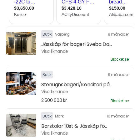
Butik
Varberg
9 månader
Jässkåp för bageri Sveba Da...
Visa liknande
Blocket.se
Butik
9 månader
Stenugnsbageri/Konditori på...
Visa liknande
2 500 000 kr
Blocket.se
Butik
Mark
10 månader
Barstolar 10st & Jässkåp fö...
Visa liknande