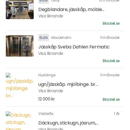
Butik
Osby
10 månader
Degblandare, jässkåp, möble...
Visa liknande
Blocket.se
Butik
Hässleholm
11 månader
Jässkåp Sveba Dahlen Fermatic
Visa liknande
Blocket.se
Huddinge
11 månader
ugn/jässkåp. mjölbinge. br...
Visa liknande
12 000 kr
Blocket.se
Västerås
1 år
Däckugn, stickugn, jäsrum,...
Visa liknande