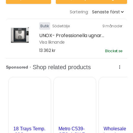
Sortering:
Butik
Södertälje
9 månader
UNOX- Professionella ugnar...
Visa liknande
13 362 kr
Blocket.se