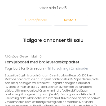
Visar sida
1
av
5
Föregående
Nästa
Tidigare annonser till salu
Affärsöverlåtelser
·
Malmö
Familjebageri med bra leveranskapacitet
Togs bort för 15 år sedan
-
Till försäljning i 2 månader
Bageri beläget i bra och ändamålsenliga lokaliteter på 200 kvm i
Malmös nordöstra delar. Bageriet har funnets i 35 år på denna plats
och är följdaktligen väl etablerat. Bageriet har egen skåpbil för
leveranser men en del av fabrikationen avhämtas av kunderna
själva. Utlämningen består av en mindre "butiksdel" belägen i
anslutning till bageriet. Ugn och jässkåp är av golvmodell och all
utrustning är brukbar och fullt funktionell. Nuvarande ägare har drivet
verksamheten som ett familjeföretag och de stannar kvar under
överenskommen tid för att hjälpa till och lära ut det som behövs för