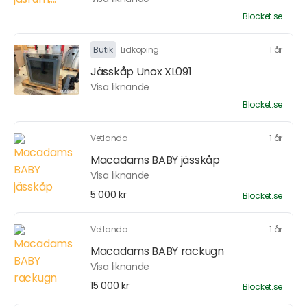
Blocket.se
Butik
Lidköping
1 år
Jässkåp Unox XL091
Visa liknande
Blocket.se
Vetlanda
1 år
Macadams BABY jässkåp
Visa liknande
5 000 kr
Blocket.se
Vetlanda
1 år
Macadams BABY rackugn
Visa liknande
15 000 kr
Blocket.se