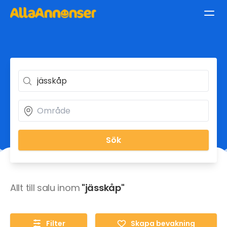
Sök
Allt till salu inom
"jässkåp"
Filter
Skapa bevakning