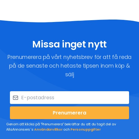
Missa inget nytt
Prenumerera på vårt nyhetsbrev för att få reda
på de senaste och hetaste tipsen inom köp &
sälj
Prenumerera
Genom att klicka på "Prenumerera" bekräftar du att du tagit del av
AllaAnnonsers´s
Användarvillkor
och
Personuppgifter