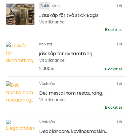
Butik
Mark
1 år
Jässkåp för två stick Bagis
Visa liknande
Blocket.se
Knivsta
1 år
jässkåp för avhämtning
Visa liknande
2 000 kr
Blocket.se
Västerås
1 år
Det mesta inom restaurang,...
Visa liknande
Blocket.se
Västerås
1 år
Degblandare, kavlingsmaskin...