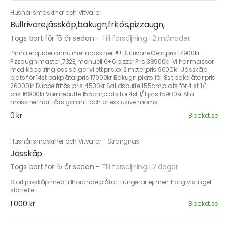
Hushållsmaskiner och Vitvaror
Bullrivare,jässkåp,bakugn,fritös,pizzaugn,
Togs bort för 15 år sedan
-
Till försäljning i 2 månader
Prima erbjuder ännu mer maskiner!!!!!! Bullrivare Oem,pris 17900kr
Pizzaugn master ,732E, manuell 6+6 pizzor Pris 38900kr Vi har massor
med kåpor,ring oss så ger vi ett pris,ex 2 meter,pris 9000kr. Jässkåp
plats för 14st bakplåtar,pris 17900kr Bakugn plats för 8st bakplåtar pris
26000kr Dubbelfritös ,pris 4500kr Salldsbuffe 155cm,plats för 4 st 1/1
pris 16900kr Värmebuffe 155cm,plats för 4st 1/1 pris 15900kr Alla
maskiner har 1 års garanti och är exklusive moms.
0 kr
Blocket.se
Hushållsmaskiner och Vitvaror
·
Strängnäs
Jässkåp
Togs bort för 15 år sedan
-
Till försäljning i 2 dagar
Stort jässkåp med tillhörande plåtar. Fungerar ej, men troligtvis inget
större fel.
1 000 kr
Blocket.se