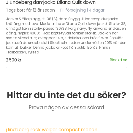
J Lindeberg damjacka Dilana Quilt down
Togs bort för 12 år sedan
-
Till försäljning i 4 dagar
Jackor & Ytterplagg, stl. 38 (S), dam Snygg J Lindeberg dunjacka
knälång med luva. Modellen heter Dilana Quilt down jacket. Storlek 38,
är något liten i storlek passar 36/38. Färg navy. Ny, använd endast en
gång. Nypris: 4000:-. Jag köpte tyvärr för liten storlek. Jackan har
svarta ylledetaljer, avtagbar luva, sidofickor och bröstfickor. Populär
jacka, sålde snabbt slut i Stockholm redan under hösten 2013 när den
kom ut i butiker. Denna jacka är köpt från butik i Borås. Finns i
Trollbäcken, Tyresö.
2 500 kr
Blocket.se
Hittar du inte det du söker?
Prova någon av dessa sökord
j lindeberg rock wolger compact melton