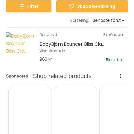
Filter
Skapa bevakning
Sortering:
Danderyd
8 månader
BabyBjörn Bouncer Bliss Cla...
Visa liknande
960 kr
Blocket.se