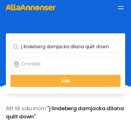
Sök
Allt till salu inom
"j lindeberg damjacka dilana
quilt down"