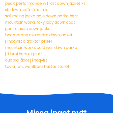
peak performance w frost down jacket xs
sit down soffa från mio
sail racing jacka pole down parka herr
mountain works foxy lady down coat
gant classic down jacket
boomerang alexandra down jacket
j lindqvist a traktor priser
mountain works cold war down parka
j d brothers elgitarr
dubbla lådor j lindqvist
tavla j w c wahlbom hästar stallet
Missa inget nytt