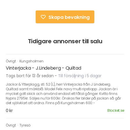
Skapa bevakning
Tidigare annonser till salu
Övrigt
·
Kungsholmen
Vinterjacka - J.Lindeberg - Quiltad
Togs bort för 13 år sedan
-
Till försäljning i 5 dagar
Jackor & Ytterplagg, stl. 52 (L), herr Vinterjacka från J Lindeberg.
Quiltad samt mörkblå. Model Felix navy multi ripstiopp. Jackan är i
mycket gott skick och använd endast ett fåtal gånger. Kvitto finns.
Nypris 2795kr. Säljes nu för 600kr. Önskas fler bilder på jackan så går
det självklart att ordna. Finns på Kungsholmen 600:-
0 kr
Blocket.se
Övrigt
·
Tyresö