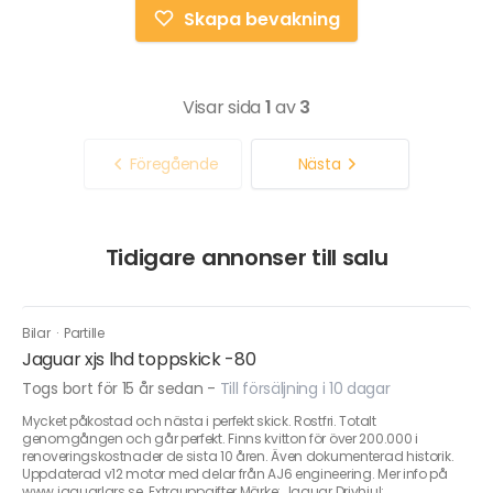
Skapa bevakning
Visar sida
1
av
3
Föregående
Nästa
Tidigare annonser till salu
Bilar
·
Partille
Jaguar xjs lhd toppskick -80
Togs bort för 15 år sedan
-
Till försäljning i 10 dagar
Mycket påkostad och nästa i perfekt skick. Rostfri. Totalt
genomgången och går perfekt. Finns kvitton för över 200.000 i
renoveringskostnader de sista 10 åren. Även dokumenterad historik.
Uppdaterad v12 motor med delar från AJ6 engineering. Mer info på
www.jaguarlars.se. Extrauppgifter Märke: Jaguar Drivhjul: