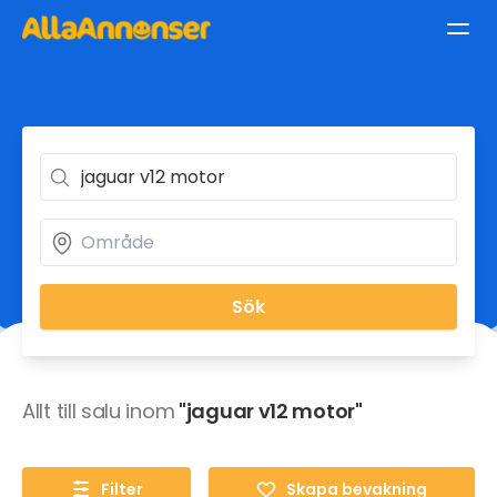
Sök
Allt till salu inom
"jaguar v12 motor"
Filter
Skapa bevakning