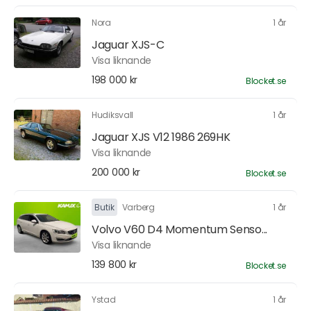
Nora
1 år
Jaguar XJS-C
Visa liknande
198 000 kr
Blocket.se
Hudiksvall
1 år
Jaguar XJS V12 1986 269HK
Visa liknande
200 000 kr
Blocket.se
Butik
Varberg
1 år
Volvo V60 D4 Momentum Senso...
Visa liknande
139 800 kr
Blocket.se
Ystad
1 år