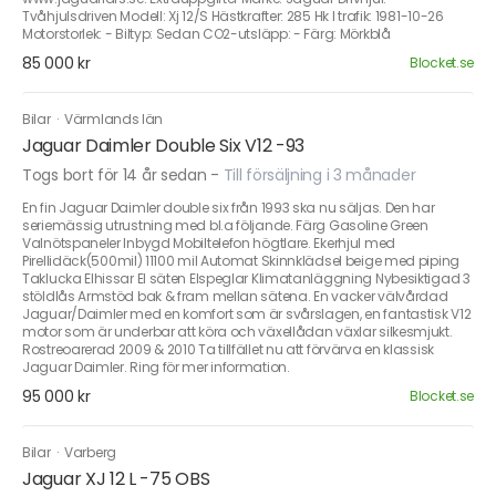
Tvåhjulsdriven Modell: Xj 12/S Hästkrafter: 285 Hk I trafik: 1981-10-26
Motorstorlek: - Biltyp: Sedan CO2-utsläpp: - Färg: Mörkblå
85 000 kr
Blocket.se
Bilar
·
Värmlands län
Jaguar Daimler Double Six V12 -93
Togs bort för 14 år sedan
-
Till försäljning i 3 månader
En fin Jaguar Daimler double six från 1993 ska nu säljas. Den har
seriemässig utrustning med bl.a följande. Färg Gasoline Green
Valnötspaneler Inbygd Mobiltelefon högtlare. Ekerhjul med
Pirellidäck(500mil) 11100 mil Automat Skinnklädsel beige med piping
Taklucka Elhissar El säten Elspeglar Klimatanläggning Nybesiktigad 3
stöldlås Armstöd bak & fram mellan sätena. En vacker välvårdad
Jaguar/Daimler med en komfort som är svårslagen, en fantastisk V12
motor som är underbar att köra och växellådan växlar silkesmjukt.
Rostreoarerad 2009 & 2010 Ta tillfället nu att förvärva en klassisk
Jaguar Daimler. Ring för mer information.
95 000 kr
Blocket.se
Bilar
·
Varberg
Jaguar XJ 12 L -75 OBS