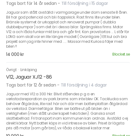
Togs bort för 14 år sedan
-
Till försäljning i 15 dagar
Jaguar som stått avställd i varmgarage under dom senaste 8 åren.
Bil har god potencial och bli i toppskick. Rost finns lite under bilen.
Bränsle systemet är urkopplat och renoverat pumpar ( dubbla
dubbelpumpar ) som det är i dessa bilar. Sprängskiss finns. Motor
V12:a och låda funkar mkt bra och går fint. Kan provstartas ... L står för
LONG som skall var en lite längre modell ( Ovanligare ) Ett kul och bra
projekt som jag inte hinner med ..... Massor med Kuriosa följer med
bilen !!
14 000 kr
Blocket.se
Övrigt
·
Linköping
V12, Jaguar XJ12 -86
Togs bort för 12 år sedan
-
Till försäljning i 4 dagar
Jaguar med V12:a 300 hkr. Blivit ståendes p g a en
verkstadsreparation av park.broms som inte blev OK. Tacklucka som
behöver åtgärdas, lite rost här och där men bottenplattan åtgärdad
av verkstad. Daimlerfälgar. Bilen ser bättre ut på bilden än i
verkligheten (men stått under kapell hela tiden). Ganska snart
skattebefriad. Fri transport inom kommunen kan ordnas. Avställd o ej
direkt körbar. Nytt batteri köps in vid intresse av bilen. Priset är lägsta
pris då motor (som går bra), vx-låda o bakaxel kostar mer.
Blocket.se