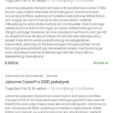
Togs bort för 12 år sedan
-
Till försäljning i 3 månader
Janomes populära täcksömsmaskin.Inkl bandkantare värde 1.749kr
Du kan välja mellan bred eller smal tvillingsöm. Sömmarna kan
användas till fållar, quiltning och kreativa dekorationer. Både Rätan
och avigan av sömmmarna är Lika användbara. Vertikalt
nålnedslag för extra styrka, kontroll och sömkvalitet,. Stort invändigt
arbetsutrymme 143mm till höger om Nalen, Tillåter tvilllingsömmar
Långt in på tyget. Maskinen är även utrustad med friarm, som gör Att
du enkelt kommer åt alla områden för Att falla eller dekorera dina
projekt. Enkel Att trä, enkel snabbträdning av kedjegriparen.
Automatisk utlösning av trådspänningen När pressarfoten är lyft.
Extra högt pressarfotslyft, gör det enkelt Att arbeta med tjocka tyger.
www.skovdesymaskiner.se Betalningsmetoder: Kort, faktura,
delbetalning, internetbank.
6 690 kr
Blocket.se
Sömnad och Symaskiner
·
Skövde
Janome CoverPro 1000 paketpris
Togs bort för 12 år sedan
-
Till försäljning i 2 månader
Janomes populära täcksömsmaskin Denna kampanj innehåller:
Coverpro 1000 12 mm bandkantare Förlängningsbord Clear view fot
Resårfot Du kan välja mellan bred eller smal tvillingsöm. Sömmarna
kan användas till fållar, quiltning och kreativa dekorationer. Både
Rätan och avigan av sömmmarna är Lika användbara. Vertikalt