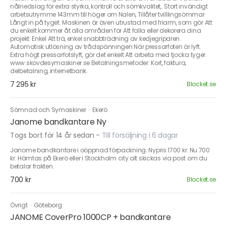
nålnedslag för extra styrka, kontroll och sömkvalitet,. Stort invändigt
arbetsutrymme 143mm till höger om Nalen, Tillåter tvilllingsömmar
Långt in på tyget. Maskinen är även utrustad med friarm, som gör Att
du enkelt kommer åt alla områden för Att falla eller dekorera dina
projekt. Enkel Att trä, enkel snabbträdning av kedjegriparen.
Automatisk utlösning av trådspänningen När pressarfoten är lyft.
Extra högt pressarfotslyft, gör det enkelt Att arbeta med tjocka tyger.
www.skovdesymaskiner.se Betalningsmetoder: Kort, faktura,
delbetalning, internetbank.
7 295 kr
Blocket.se
Sömnad och Symaskiner
·
Ekerö
Janome bandkantare Ny
Togs bort för 14 år sedan
-
Till försäljning i 6 dagar
Janome bandkantare i oöppnad förpackning. Nypris 1700 kr. Nu 700
kr. Hämtas på Ekerö eller i Stockholm city alt skickas via post om du
betalar frakten.
700 kr
Blocket.se
Övrigt
·
Göteborg
JANOME CoverPro 1000CP + bandkantare